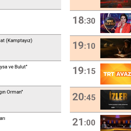
18
:30
t (Kamptayız)
19
:10
ysa ve Bulut"
19
:15
lgın Orman"
20
:45
arı
21
:00