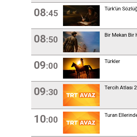
Türk'ün Sözlü
08
:45
Bir Mekan Bir 
08
:50
Türkler
09
:00
Tercih Atlası 
09
:30
Turan Ellerin
10
:00