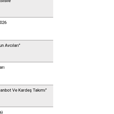
Silsile
2026
un Avcıları"
arı
uranbot Ve Kardeş Takımı"
ğü