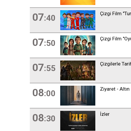
Çizgi Film "T
07
:40
Çizgi Film "Oy
07
:50
Çizgilerle Tari
07
:55
Ziyaret - Altın 
08
:00
İzler
08
:30