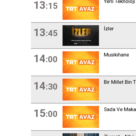
Yerli Teknoloji
13
:15
İzler
13
:45
Musikihane
14
:00
Bir Millet Bin 
14
:30
Sada Ve Mak
15
:00