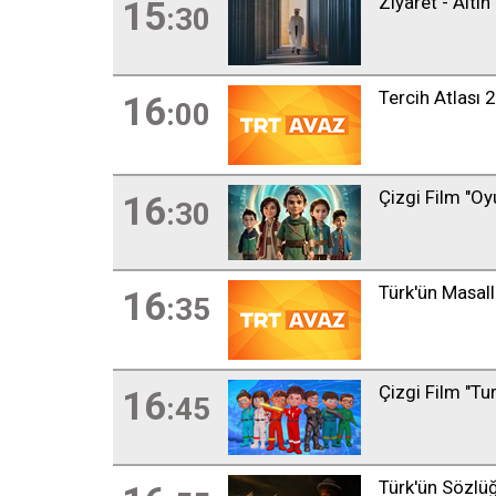
Ziyaret - Altın 
15
:30
Tercih Atlası 
16
:00
Çizgi Film "Oy
16
:30
Türk'ün Masall
16
:35
Çizgi Film "T
16
:45
Türk'ün Sözlü