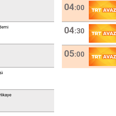
04
:00
ndemi
04
:30
05
:00
ğü
Hikaye