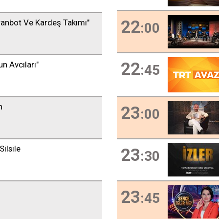
22
uranbot Ve Kardeş Takımı"
:00
22
un Avcıları"
:45
h
23
:00
Silsile
23
:30
23
:45