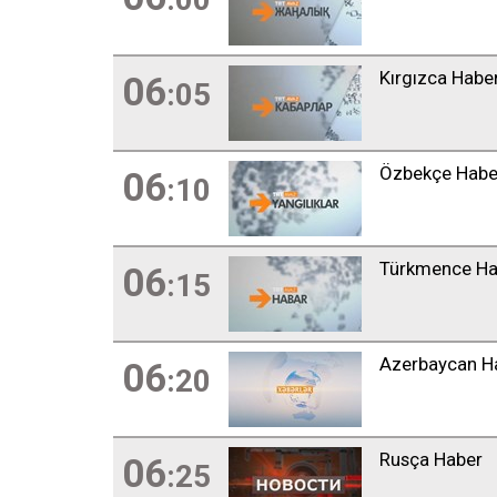
Kırgızca Habe
06
:05
Özbekçe Habe
06
:10
Türkmence Ha
06
:15
Azerbaycan H
06
:20
Rusça Haber
06
:25