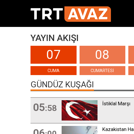
YAYIN AKIŞI
07
08
CUMA
CUMARTESİ
GÜNDÜZ KUŞAĞI
İstiklal Marşı
05
:58
Kazakistan Ha
06
:00