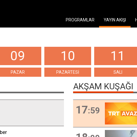
PROGRAMLAR
YAYIN AKIŞI
09
10
11
PAZAR
PAZARTESİ
SALI
AKŞAM KUŞAĞI
17
:59
ber