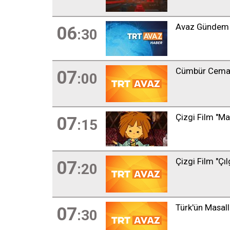
Avaz Gündem
06
:30
Cümbür Cemaa
07
:00
Çizgi Film "Ma
07
:15
Çizgi Film "Çı
07
:20
Türk'ün Masall
07
:30