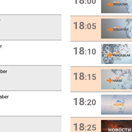
18
:00
r
18
:05
r
18
:10
ber
18
:15
aber
18
:20
18
:25