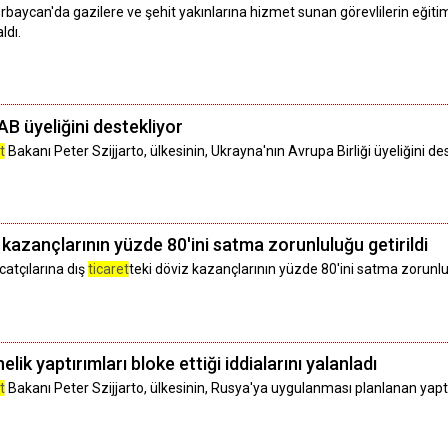
baycan'da gazilere ve şehit yakınlarına hizmet sunan görevlilerin eğitimi
ldı.
B üyeliğini destekliyor
t
Bakanı Peter Szijjarto, ülkesinin, Ukrayna'nın Avrupa Birliği üyeliğini des
 kazançlarının yüzde 80'ini satma zorunluluğu getirildi
catçılarına dış
ticaret
teki döviz kazançlarının yüzde 80'ini satma zorunlu
ik yaptırımları bloke ettiği iddialarını yalanladı
t
Bakanı Peter Szijjarto, ülkesinin, Rusya'ya uygulanması planlanan yaptırı