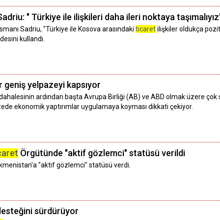
u: " Türkiye ile ilişkileri daha ileri noktaya taşımalıyız
anı Sadriu, "Türkiye ile Kosova arasındaki
ticaret
ilişkiler oldukça pozi
esini kullandı.
r geniş yelpazeyi kapsıyor
ahalesinin ardından başta Avrupa Birliği (AB) ve ABD olmak üzere çok sa
zede ekonomik yaptırımlar uygulamaya koyması dikkati çekiyor.
caret
Örgütünde "aktif gözlemci" statüsü verildi
menistan'a "aktif gözlemci" statüsü verdi.
desteğini sürdürüyor