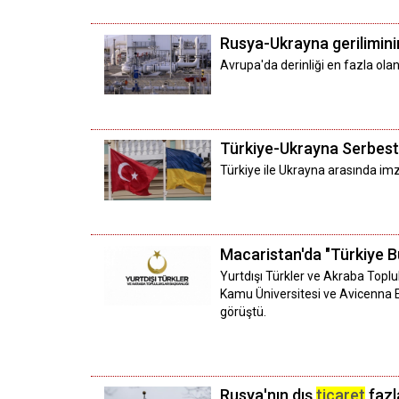
Rusya-Ukrayna gerilimini
Avrupa'da derinliği en fazla ol
Türkiye-Ukrayna Serbes
Türkiye ile Ukrayna arasında i
Macaristan'da "Türkiye Bu
Yurtdışı Türkler ve Akraba Toplu
Kamu Üniversitesi ve Avicenna E
görüştü.
Rusya'nın dış
ticaret
fazl