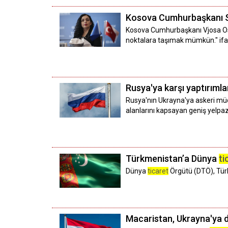
Kosova Cumhurbaşkanı Sadri
Kosova Cumhurbaşkanı Vjosa Osm
noktalara taşımak mümkün." ifad
Rusya'ya karşı yaptırımla
Rusya'nın Ukrayna'ya askeri müd
alanlarını kapsayan geniş yelpa
Türkmenistan’a Dünya
ti
Dünya
ticaret
Örgütü (DTÖ), Türk
Macaristan, Ukrayna'ya 