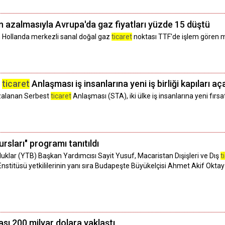
n azalmasıyla Avrupa'da gaz fiyatları yüzde 15 düştü
an Hollanda merkezli sanal doğal gaz
ticaret
noktası TTF'de işlem gören mar
t
ticaret
Anlaşması iş insanlarına yeni iş birliği kapıları a
mzalanan Serbest
ticaret
Anlaşması (STA), iki ülke iş insanlarına yeni fırsa
rsları" programı tanıtıldı
luklar (YTB) Başkan Yardımcısı Sayit Yusuf, Macaristan Dışişleri ve Dış
t
nstitüsü yetkililerinin yanı sıra Budapeşte Büyükelçisi Ahmet Akif Okta
ası 200 milyar dolara yaklaştı