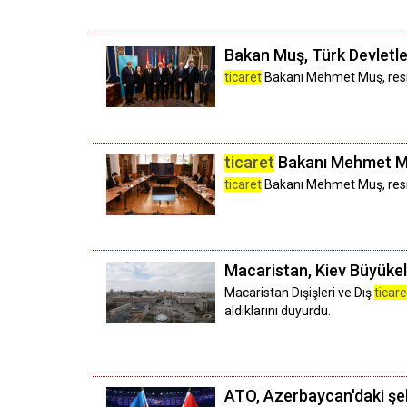
Bakan Muş, Türk Devletler
ticaret
Bakanı Mehmet Muş, resmi 
ticaret
Bakanı Mehmet Muş
ticaret
Bakanı Mehmet Muş, resmi
Macaristan, Kiev Büyükelçi
Macaristan Dışişleri ve Dış
ticare
aldıklarını duyurdu.
ATO, Azerbaycan'daki şeh