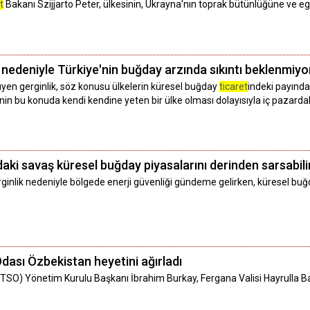
t
Bakanı Szijjarto Peter, ülkesinin, Ukrayna'nın toprak bütünlüğüne ve eg
 nedeniyle Türkiye'nin buğday arzında sıkıntı beklenmiyo
yen gerginlik, söz konusu ülkelerin küresel buğday
ticaret
indeki payında
in bu konuda kendi kendine yeten bir ülke olması dolayısıyla iç pazardak
aki savaş küresel buğday piyasalarını derinden sarsabili
rginlik nedeniyle bölgede enerji güvenliği gündeme gelirken, küresel bu
dası Özbekistan heyetini ağırladı
TSO) Yönetim Kurulu Başkanı İbrahim Burkay, Fergana Valisi Hayrulla Ba