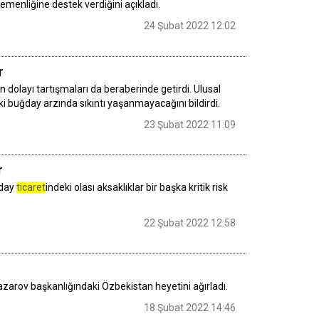
emenliğine destek verdiğini açıkladı.
24 Şubat 2022 12:02
r
n dolayı tartışmaları da beraberinde getirdi. Ulusal
i buğday arzında sıkıntı yaşanmayacağını bildirdi.
23 Şubat 2022 11:09
r
ğday
ticaret
indeki olası aksaklıklar bir başka kritik risk
22 Şubat 2022 12:58
zarov başkanlığındaki Özbekistan heyetini ağırladı.
18 Şubat 2022 14:46