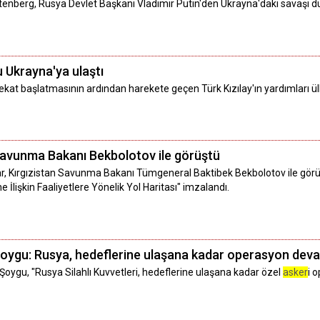
tenberg, Rusya Devlet Başkanı Vladimir Putin'den Ukrayna'daki savaşı 
u Ukrayna'ya ulaştı
rekat başlatmasının ardından harekete geçen Türk Kızılay'ın yardımları ül
Savunma Bakanı Bekbolotov ile görüştü
r, Kırgızistan Savunma Bakanı Tümgeneral Baktibek Bekbolotov ile görüş
ine İlişkin Faaliyetlere Yönelik Yol Haritası" imzalandı.
oygu: Rusya, hedeflerine ulaşana kadar operasyon dev
ygu, "Rusya Silahlı Kuvvetleri, hedeflerine ulaşana kadar özel
asker
i 