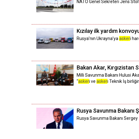
NATO Genel Sekreteri Jens Stol
Kızılay ilk yardım konvoy
Rusya’nın Ukrayna’ya
asker
i ha
Bakan Akar, Kırgızistan 
Milli Savunma Bakanı Hulusi Aka
"
asker
i ve
asker
i Teknik İş birliğ
Rusya Savunma Bakanı Ş
Rusya Savunma Bakanı Sergey Şo