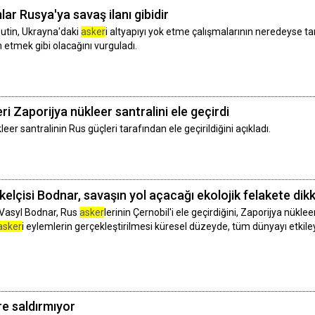
lar Rusya'ya savaş ilanı gibidir
utin, Ukrayna'daki
asker
i altyapıyı yok etme çalışmalarının neredeyse 
n etmek gibi olacağını vurguladı.
eri Zaporijya nükleer santralini ele geçirdi
kleer santralinin Rus güçleri tarafından ele geçirildiğini açıkladı.
lçisi Bodnar, savaşın yol açacağı ekolojik felakete dikk
 Vasyl Bodnar, Rus
asker
lerinin Çernobil'i ele geçirdiğini, Zaporijya nüklee
asker
i eylemlerin gerçekleştirilmesi küresel düzeyde, tüm dünyayı etkileye
ere saldırmıyor