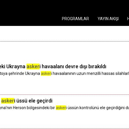
PROGRAMLAR
YAYIN AKIŞI
eki Ukrayna
asker
i havaalanı devre dışı bırakıldı
ıtsya şehrinde Ukrayna
asker
i havaalanının uzun menzilli hassas silahlarla
r
asker
i üssü ele geçirdi
na’nın Herson bölgesindeki bir
asker
i üssün kontrolünü ele geçirdiğini 