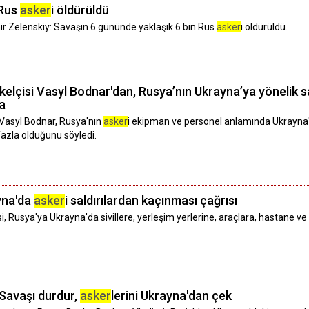
 Rus
asker
i öldürüldü
 Zelenskiy: Savaşın 6 gününde yaklaşık 6 bin Rus
asker
i öldürüldü.
lçisi Vasyl Bodnar'dan, Rusya’nın Ukrayna’ya yönelik sa
ma
 Vasyl Bodnar, Rusya'nın
asker
i ekipman ve personel anlamında Ukrayna'
azla olduğunu söyledi.
yna'da
asker
i saldırılardan kaçınması çağrısı
Rusya'ya Ukrayna'da sivillere, yerleşim yerlerine, araçlara, hastane ve o
Savaşı durdur,
asker
lerini Ukrayna'dan çek