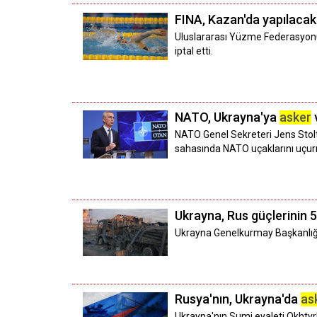
FINA, Kazan'da yapılacak
Uluslararası Yüzme Federasyonu
iptal etti.
NATO, Ukrayna'ya
asker
NATO Genel Sekreteri Jens Stolt
sahasında NATO uçaklarını uçurm
Ukrayna, Rus güçlerinin 
Ukrayna Genelkurmay Başkanlığı,
Rusya'nın, Ukrayna'da
as
Ukrayna'nın Sumi eyaleti Okhty