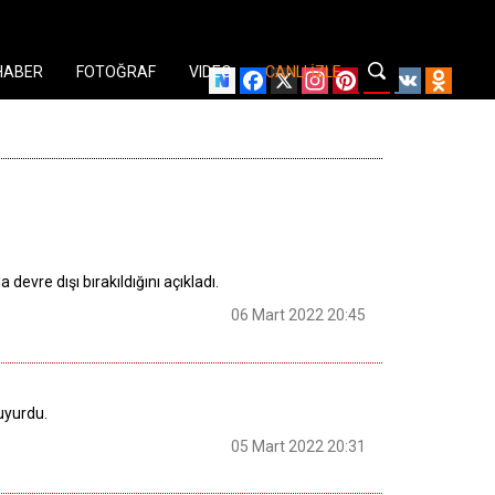
HABER
FOTOĞRAF
VIDEO
CANLI İZLE
Facebook
X
Instagram
Pinterest
YouTube
VK
Odnok
 devre dışı bırakıldığını açıkladı.
06 Mart 2022 20:45
duyurdu.
05 Mart 2022 20:31