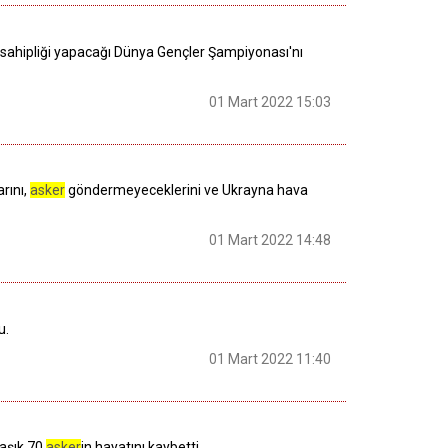
 sahipliği yapacağı Dünya Gençler Şampiyonası'nı
01 Mart 2022 15:03
rını,
asker
göndermeyeceklerini ve Ukrayna hava
01 Mart 2022 14:48
u.
01 Mart 2022 11:40
laşık 70
asker
in hayatını kaybetti.