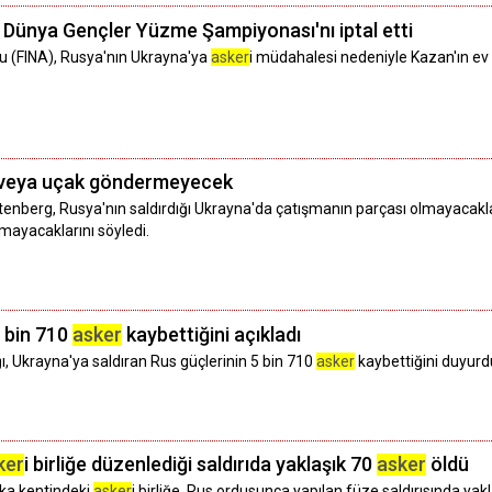
 Dünya Gençler Yüzme Şampiyonası'nı iptal etti
 (FINA), Rusya'nın Ukrayna'ya
asker
i müdahalesi nedeniyle Kazan'ın ev
veya uçak göndermeyecek
enberg, Rusya'nın saldırdığı Ukrayna'da çatışmanın parçası olmayacakla
ayacaklarını söyledi.
5 bin 710
asker
kaybettiğini açıkladı
 Ukrayna'ya saldıran Rus güçlerinin 5 bin 710
asker
kaybettiğini duyurd
ker
i birliğe düzenlediği saldırıda yaklaşık 70
asker
öldü
rka kentindeki
asker
i birliğe, Rus ordusunca yapılan füze saldırısında yak