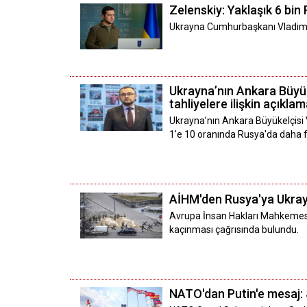
Zelenskiy: Yaklaşık 6 bin
Ukrayna Cumhurbaşkanı Vladimir
Ukrayna’nın Ankara Büyüke
tahliyelere ilişkin açıkla
Ukrayna’nın Ankara Büyükelçisi
1'e 10 oranında Rusya'da daha f
AİHM'den Rusya'ya Ukra
Avrupa İnsan Hakları Mahkemesi, 
kaçınması çağrısında bulundu.
NATO'dan Putin'e mesaj: 