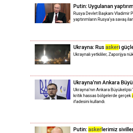
Putin: Uygulanan yaptırım
Rusya Devlet Başkanı Vladimir P
yaptırımların Rusya'ya savaş ila
Ukrayna: Rus
asker
i güçl
Ukraynalı yetkililer, Zaporijya nü
Ukrayna'nın Ankara Büyüke
Ukrayna'nın Ankara Büyükelçisi
kritik hassas bölgelerde gerçek
ifadesini kullandı.
Putin:
asker
lerimiz sivill