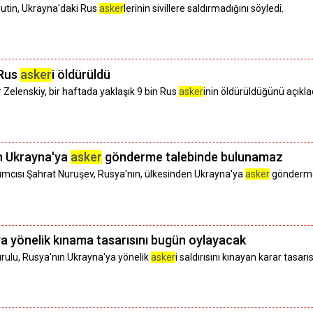
utin, Ukrayna'daki Rus
asker
lerinin sivillere saldırmadığını söyledi.
 Rus
asker
i öldürüldü
Zelenskiy, bir haftada yaklaşık 9 bin Rus
asker
inin öldürüldüğünü açıklad
n Ukrayna'ya
asker
gönderme talebinde bulunamaz
dımcısı Şahrat Nuruşev, Rusya'nın, ülkesinden Ukrayna'ya
asker
gönderme 
a yönelik kınama tasarısını bugün oylayacak
urulu, Rusya'nın Ukrayna'ya yönelik
asker
i saldırısını kınayan karar tasar