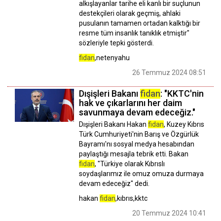
alkışlayanlar tarihe eli kanlı bir suçlunun
destekçileri olarak geçmiş, ahlaki
pusulanın tamamen ortadan kalktığı bir
resme tüm insanlık tanıklık etmiştir"
sözleriyle tepki gösterdi.
fidan
,netenyahu
26 Temmuz 2024 08:51
Dışişleri Bakanı
fidan
: "KKTC'nin
hak ve çıkarlarını her daim
savunmaya devam edeceğiz."
Dışişleri Bakanı Hakan
fidan
, Kuzey Kıbrıs
Türk Cumhuriyeti'nin Barış ve Özgürlük
Bayramı'nı sosyal medya hesabından
paylaştığı mesajla tebrik etti. Bakan
fidan
, "Türkiye olarak Kıbrıslı
soydaşlarımız ile omuz omuza durmaya
devam edeceğiz" dedi.
hakan
fidan
,kıbrıs,kktc
20 Temmuz 2024 10:41