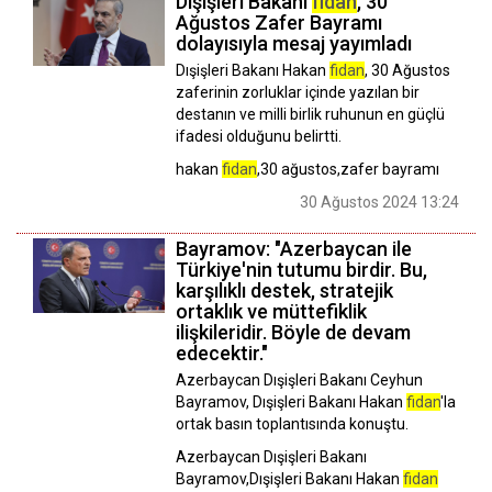
Dışişleri Bakanı
fidan
, 30
Ağustos Zafer Bayramı
dolayısıyla mesaj yayımladı
Dışişleri Bakanı Hakan
fidan
, 30 Ağustos
zaferinin zorluklar içinde yazılan bir
destanın ve milli birlik ruhunun en güçlü
ifadesi olduğunu belirtti.
hakan
fidan
,30 ağustos,zafer bayramı
30 Ağustos 2024 13:24
Bayramov: "Azerbaycan ile
Türkiye'nin tutumu birdir. Bu,
karşılıklı destek, stratejik
ortaklık ve müttefiklik
ilişkileridir. Böyle de devam
edecektir."
Azerbaycan Dışişleri Bakanı Ceyhun
Bayramov, Dışişleri Bakanı Hakan
fidan
'la
ortak basın toplantısında konuştu.
Azerbaycan Dışişleri Bakanı
Bayramov,Dışişleri Bakanı Hakan
fidan