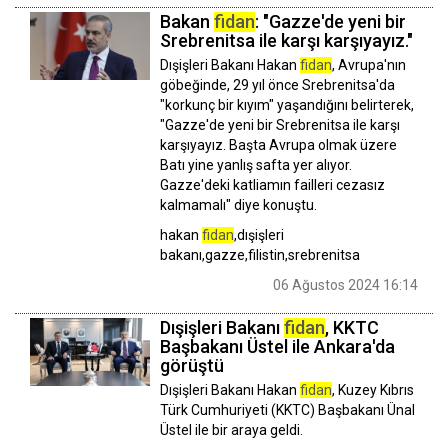
Bakan
fidan
: "Gazze'de yeni bir
Srebrenitsa ile karşı karşıyayız."
Dışişleri Bakanı Hakan
fidan
, Avrupa'nın
göbeğinde, 29 yıl önce Srebrenitsa'da
"korkunç bir kıyım" yaşandığını belirterek,
"Gazze'de yeni bir Srebrenitsa ile karşı
karşıyayız. Başta Avrupa olmak üzere
Batı yine yanlış safta yer alıyor.
Gazze'deki katliamın failleri cezasız
kalmamalı" diye konuştu.
hakan
fidan
,dışişleri
bakanı,gazze,filistin,srebrenitsa
06 Ağustos 2024 16:14
Dışişleri Bakanı
fidan
, KKTC
Başbakanı Üstel ile Ankara'da
görüştü
Dışişleri Bakanı Hakan
fidan
, Kuzey Kıbrıs
Türk Cumhuriyeti (KKTC) Başbakanı Ünal
Üstel ile bir araya geldi.