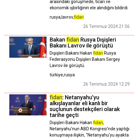
arasındaki görüşmede, ticari ve
ekonomik işbirliğinin ele alındığını bildirdi.
rusya,lavrov,
fidan
26 Temmuz 2024 21:56
Bakan
fidan
Rusya Dışişleri
Bakanı Lavrov ile görüştü
Dışişleri Bakanı Hakan
fidan
Rusya
Federasyonu Dışişleri Bakanı Sergey
Lavrov ile görüştü.
türkiye,rusya
26 Temmuz 2024 12:29
fidan
: Netanyahu'yu
alkışlayanlar eli kanlı bir
suçlunun destekçileri olarak
tarihe geçti
Dışişleri Bakanı Hakan
fidan
,
Netanyahu'nun ABD Kongresi'nde yaptığı
konuşmaya ilişkin, "Netanyahu'yu ayakta