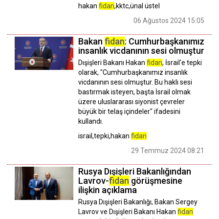
hakan
fidan
,kktc,ünal üstel
06 Ağustos 2024 15:05
Bakan
fidan
: Cumhurbaşkanımız
insanlık vicdanının sesi olmuştur
Dışişleri Bakanı Hakan
fidan
, İsrail'e tepki
olarak, "Cumhurbaşkanımız insanlık
vicdanının sesi olmuştur. Bu haklı sesi
bastırmak isteyen, başta İsrail olmak
üzere uluslararası siyonist çevreler
büyük bir telaş içindeler" ifadesini
kullandı.
israil,tepki,hakan
fidan
29 Temmuz 2024 08:21
Rusya Dışişleri Bakanlığından
Lavrov-
fidan
görüşmesine
ilişkin açıklama
Rusya Dışişleri Bakanlığı, Bakan Sergey
Lavrov ve Dışişleri Bakanı Hakan
fidan