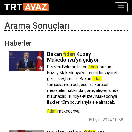
Toggl
navig
Arama Sonuçları
Haberler
Bakan
fidan
Kuzey
Makedonya'ya gidiyor
Dışişleri Bakanı Hakan
fidan
, bugün
Kuzey Makedonya'ya resmi bir ziyaret
gerçekleştirecek. Bakan
fidan
,
temaslarında bölgesel ve küresel
meseleler hakkında görüş alışverişinde
bulunacak. Türkiye-Kuzey Makedonya
ilişkileri tüm boyutlarıyla ele alınacak.
fidan
,makedonya
05 Eylül 2024 10:58