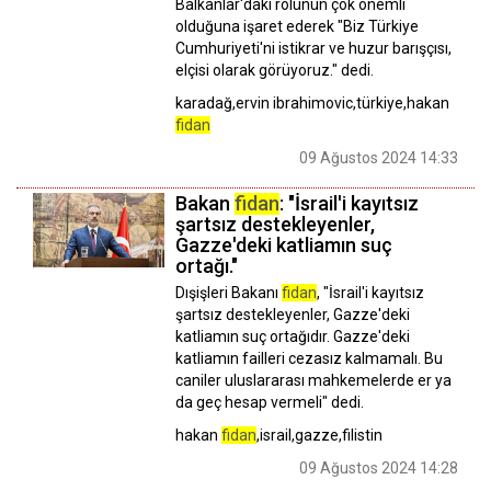
Balkanlar'daki rolünün çok önemli
olduğuna işaret ederek "Biz Türkiye
Cumhuriyeti'ni istikrar ve huzur barışçısı,
elçisi olarak görüyoruz." dedi.
karadağ,ervin ibrahimovic,türkiye,hakan
fidan
09 Ağustos 2024 14:33
Bakan
fidan
: "İsrail'i kayıtsız
şartsız destekleyenler,
Gazze'deki katliamın suç
ortağı."
Dışişleri Bakanı
fidan
, "İsrail'i kayıtsız
şartsız destekleyenler, Gazze'deki
katliamın suç ortağıdır. Gazze'deki
katliamın failleri cezasız kalmamalı. Bu
caniler uluslararası mahkemelerde er ya
da geç hesap vermeli" dedi.
hakan
fidan
,israil,gazze,filistin
09 Ağustos 2024 14:28