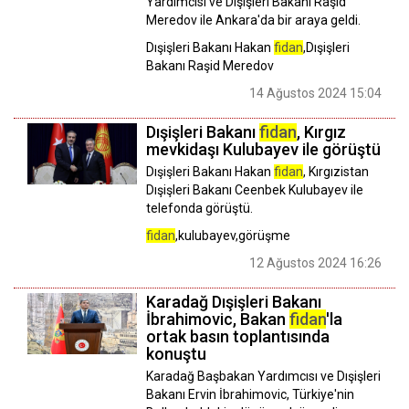
Yardımcısı ve Dışişleri Bakanı Raşid
Meredov ile Ankara'da bir araya geldi.
Dışişleri Bakanı Hakan
fidan
,Dışişleri
Bakanı Raşid Meredov
14 Ağustos 2024 15:04
Dışişleri Bakanı
fidan
, Kırgız
mevkidaşı Kulubayev ile görüştü
Dışişleri Bakanı Hakan
fidan
, Kırgızistan
Dışişleri Bakanı Ceenbek Kulubayev ile
telefonda görüştü.
fidan
,kulubayev,görüşme
12 Ağustos 2024 16:26
Karadağ Dışişleri Bakanı
İbrahimovic, Bakan
fidan
'la
ortak basın toplantısında
konuştu
Karadağ Başbakan Yardımcısı ve Dışişleri
Bakanı Ervin İbrahimovic, Türkiye'nin