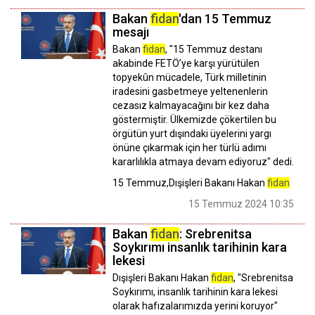
Bakan
fidan
'dan 15 Temmuz
mesajı
Bakan
fidan
, "15 Temmuz destanı
akabinde FETÖ’ye karşı yürütülen
topyekûn mücadele, Türk milletinin
iradesini gasbetmeye yeltenenlerin
cezasız kalmayacağını bir kez daha
göstermiştir. Ülkemizde çökertilen bu
örgütün yurt dışındaki üyelerini yargı
önüne çıkarmak için her türlü adımı
kararlılıkla atmaya devam ediyoruz" dedi.
15 Temmuz,Dışişleri Bakanı Hakan
fidan
15 Temmuz 2024 10:35
Bakan
fidan
: Srebrenitsa
Soykırımı insanlık tarihinin kara
lekesi
Dışişleri Bakanı Hakan
fidan
, "Srebrenitsa
Soykırımı, insanlık tarihinin kara lekesi
olarak hafızalarımızda yerini koruyor"