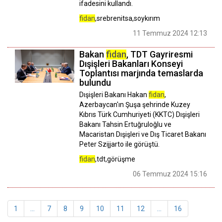
ifadesini kullandı.
fidan
,srebrenitsa,soykırım
11 Temmuz 2024 12:13
Bakan
fidan
, TDT Gayriresmi
Dışişleri Bakanları Konseyi
Toplantısı marjında temaslarda
bulundu
Dışişleri Bakanı Hakan
fidan
,
Azerbaycan'ın Şuşa şehrinde Kuzey
Kıbrıs Türk Cumhuriyeti (KKTC) Dışişleri
Bakanı Tahsin Ertuğruloğlu ve
Macaristan Dışişleri ve Dış Ticaret Bakanı
Peter Szijjarto ile görüştü.
fidan
,tdt,görüşme
06 Temmuz 2024 15:16
1
...
7
8
9
10
11
12
...
16