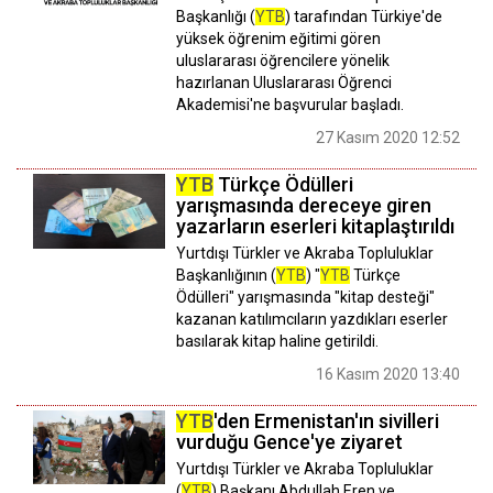
Başkanlığı (
YTB
) tarafından Türkiye'de
yüksek öğrenim eğitimi gören
uluslararası öğrencilere yönelik
hazırlanan Uluslararası Öğrenci
Akademisi'ne başvurular başladı.
27 Kasım 2020 12:52
YTB
Türkçe Ödülleri
yarışmasında dereceye giren
yazarların eserleri kitaplaştırıldı
Yurtdışı Türkler ve Akraba Topluluklar
Başkanlığının (
YTB
) "
YTB
Türkçe
Ödülleri" yarışmasında "kitap desteği"
kazanan katılımcıların yazdıkları eserler
basılarak kitap haline getirildi.
16 Kasım 2020 13:40
YTB
'den Ermenistan'ın sivilleri
vurduğu Gence'ye ziyaret
Yurtdışı Türkler ve Akraba Topluluklar
(
YTB
) Başkanı Abdullah Eren ve