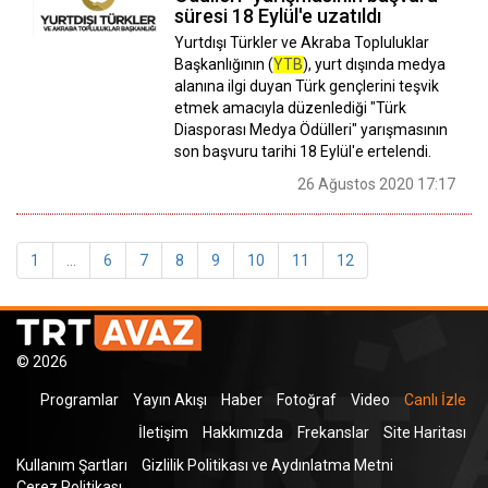
süresi 18 Eylül'e uzatıldı
Yurtdışı Türkler ve Akraba Topluluklar
Başkanlığının (
YTB
), yurt dışında medya
alanına ilgi duyan Türk gençlerini teşvik
etmek amacıyla düzenlediği "Türk
Diasporası Medya Ödülleri" yarışmasının
son başvuru tarihi 18 Eylül'e ertelendi.
26 Ağustos 2020 17:17
1
...
6
7
8
9
10
11
12
© 2026
Programlar
Yayın Akışı
Haber
Fotoğraf
Video
Canlı İzle
İletişim
Hakkımızda
Frekanslar
Site Haritası
Kullanım Şartları
Gizlilik Politikası ve Aydınlatma Metni
Çerez Politikası