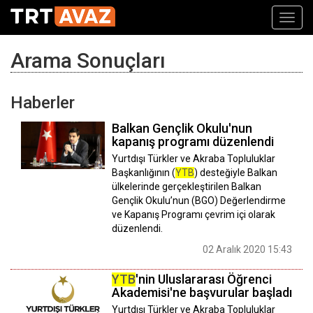
Toggl
navig
Arama Sonuçları
Haberler
Balkan Gençlik Okulu'nun
kapanış programı düzenlendi
Yurtdışı Türkler ve Akraba Topluluklar
Başkanlığının (
YTB
) desteğiyle Balkan
ülkelerinde gerçekleştirilen Balkan
Gençlik Okulu’nun (BGO) Değerlendirme
ve Kapanış Programı çevrim içi olarak
düzenlendi.
02 Aralık 2020 15:43
YTB
'nin Uluslararası Öğrenci
Akademisi'ne başvurular başladı
Yurtdışı Türkler ve Akraba Topluluklar