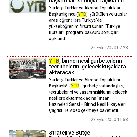
başvuruları sonuçları açıklandı
Yurtdışı Türkler ve Akraba Topluluklar
Başkanlığınca (
YTB
), yürütülen ve uluslar
arası öğrencilere Türkiye'de
yükseköğrenim fırsatı sunan "Türkiye
Bursları" programı başvuru sonuçları
açıklandı.
26 Eylül 2020 07:28
YTB
, birinci nesil gurbetçilerin
tecrübelerini gelecek kuşaklara
aktaracak
Yurtdışı Türkler ve Akraba Topluluklar
Başkanlığı (
YTB
), gurbetçi vatandaşları,
tecrübelerini ve yaşanmışlıklarını gelecek
nesillere aktarmak adına "İnsan
Hazineleri Serisi – Birinci Nesil Hikayeleri
Çağrısı" ile video çekmeye davet etti.
23 Eylül 2020 11:58
Strateji ve Bütçe