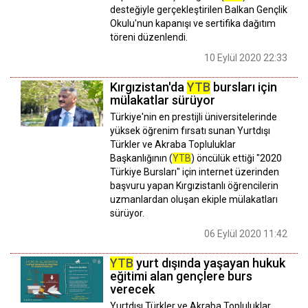
desteğiyle gerçekleştirilen Balkan Gençlik
Okulu'nun kapanışı ve sertifika dağıtım
töreni düzenlendi.
10 Eylül 2020 22:33
Kırgızistan'da
YTB
bursları için
mülakatlar sürüyor
Türkiye'nin en prestijli üniversitelerinde
yüksek öğrenim fırsatı sunan Yurtdışı
Türkler ve Akraba Topluluklar
Başkanlığının (
YTB
) öncülük ettiği "2020
Türkiye Bursları" için internet üzerinden
başvuru yapan Kırgızistanlı öğrencilerin
uzmanlardan oluşan ekiple mülakatları
sürüyor.
06 Eylül 2020 11:42
YTB
yurt dışında yaşayan hukuk
eğitimi alan gençlere burs
verecek
Yurtdışı Türkler ve Akraba Topluluklar