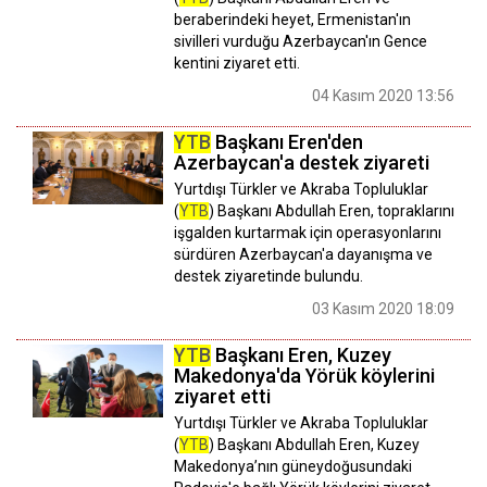
beraberindeki heyet, Ermenistan'ın
sivilleri vurduğu Azerbaycan'ın Gence
kentini ziyaret etti.
04 Kasım 2020 13:56
YTB
Başkanı Eren'den
Azerbaycan'a destek ziyareti
Yurtdışı Türkler ve Akraba Topluluklar
(
YTB
) Başkanı Abdullah Eren, topraklarını
işgalden kurtarmak için operasyonlarını
sürdüren Azerbaycan'a dayanışma ve
destek ziyaretinde bulundu.
03 Kasım 2020 18:09
YTB
Başkanı Eren, Kuzey
Makedonya'da Yörük köylerini
ziyaret etti
Yurtdışı Türkler ve Akraba Topluluklar
(
YTB
) Başkanı Abdullah Eren, Kuzey
Makedonya’nın güneydoğusundaki