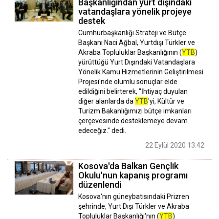
Başkanlığından yurt dışındaki
vatandaşlara yönelik projeye
destek
Cumhurbaşkanlığı Strateji ve Bütçe
Başkanı Naci Ağbal, Yurtdışı Türkler ve
Akraba Topluluklar Başkanlığının (
YTB
)
yürüttüğü Yurt Dışındaki Vatandaşlara
Yönelik Kamu Hizmetlerinin Geliştirilmesi
Projesi'nde olumlu sonuçlar elde
edildiğini belirterek, "İhtiyaç duyulan
diğer alanlarda da
YTB
'yi, Kültür ve
Turizm Bakanlığımızı bütçe imkanları
çerçevesinde desteklemeye devam
edeceğiz." dedi.
22 Eylül 2020 13:42
Kosova'da Balkan Gençlik
Okulu'nun kapanış programı
düzenlendi
Kosova'nın güneybatısındaki Prizren
şehrinde, Yurt Dışı Türkler ve Akraba
Topluluklar Başkanlığı'nın (
YTB
)