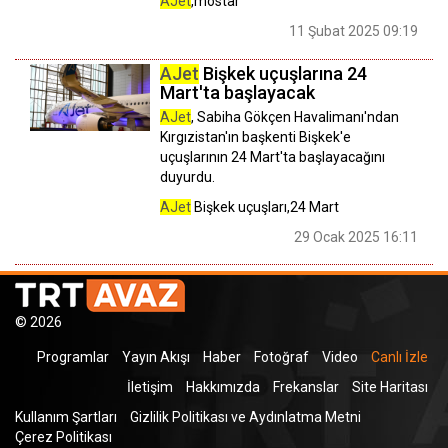
AJet
,mostar
11 Şubat 2025 09:19
AJet
Bişkek uçuşlarına 24
Mart'ta başlayacak
AJet
, Sabiha Gökçen Havalimanı'ndan
Kırgızistan'ın başkenti Bişkek'e
uçuşlarının 24 Mart'ta başlayacağını
duyurdu.
AJet
Bişkek uçuşları,24 Mart
29 Ocak 2025 16:11
© 2026
Programlar
Yayın Akışı
Haber
Fotoğraf
Video
Canlı İzle
İletişim
Hakkımızda
Frekanslar
Site Haritası
Kullanım Şartları
Gizlilik Politikası ve Aydınlatma Metni
Çerez Politikası