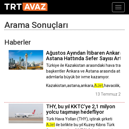
Toggl
navig
Arama Sonuçları
Haberler
Ağustos Ayından İtibaren Ankara-
Astana Hattında Sefer Sayısı Artıyo
Türkiye ile Kazakistan arasındaki hava trafiği,
başkentler Ankara ve Astana arasında atılan 
adımlarla büyük bir ivme kazanıyor.
Kazakistan,astana,ankara,
AJet
,havacılık,uçu
13 Temmuz 2026 
THY, bu yıl KKTC'ye 2,1 milyon
yolcu taşımayı hedefliyor
Türk Hava Yolları (THY), iştirak şirketi
AJet
ile birlikte bu yıl Kuzey Kıbrıs Türk