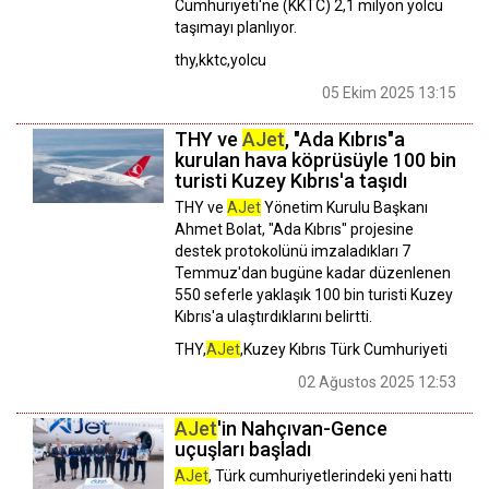
Cumhuriyeti'ne (KKTC) 2,1 milyon yolcu
taşımayı planlıyor.
thy,kktc,yolcu
05 Ekim 2025 13:15
THY ve
AJet
, "Ada Kıbrıs"a
kurulan hava köprüsüyle 100 bin
turisti Kuzey Kıbrıs'a taşıdı
THY ve
AJet
Yönetim Kurulu Başkanı
Ahmet Bolat, "Ada Kıbrıs" projesine
destek protokolünü imzaladıkları 7
Temmuz'dan bugüne kadar düzenlenen
550 seferle yaklaşık 100 bin turisti Kuzey
Kıbrıs'a ulaştırdıklarını belirtti.
THY,
AJet
,Kuzey Kıbrıs Türk Cumhuriyeti
02 Ağustos 2025 12:53
AJet
'in Nahçıvan-Gence
uçuşları başladı
AJet
, Türk cumhuriyetlerindeki yeni hattı