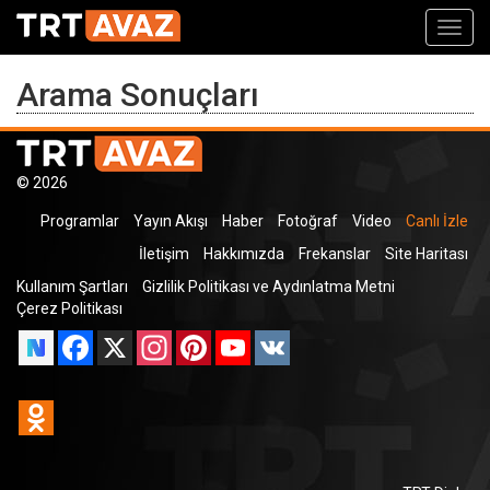
Toggl
navig
Arama Sonuçları
© 2026
Programlar
Yayın Akışı
Haber
Fotoğraf
Video
Canlı İzle
İletişim
Hakkımızda
Frekanslar
Site Haritası
Kullanım Şartları
Gizlilik Politikası ve Aydınlatma Metni
Çerez Politikası
Facebook
X
Instagram
Pinterest
YouTube
VK
Odnoklassniki