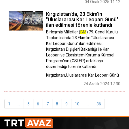
04 Ocak 2025 11:12
Kırgızistan'da, 23 Ekim'in
"Uluslararası Kar Leoparı Günü"
ilan edilmesi törenle kutlandı
Birleşmiş Milletler (
BM
) 79. Genel Kurulu
Toplantısı'nda 23 Ekim'in "Uluslararası
Kar Leoparı Günü" ilan edilmesi,
Kırgızistan Dışişleri Bakanlığı ile Kar
Leoparı ve Ekosistem Koruma Küresel
Programı'nın (GSLEP) ortaklaşa
düzenlediği törenle kutlandı.
Kırgızistan,Uluslararası Kar Leoparı Günü
24 Aralık 2024 17:30
1
...
5
6
7
8
9
10
...
36