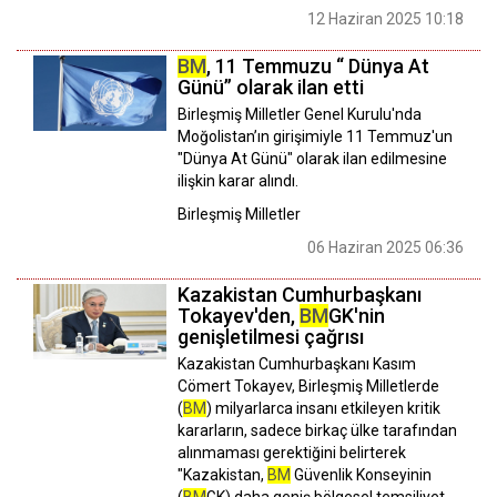
12 Haziran 2025 10:18
BM
, 11 Temmuzu “ Dünya At
Günü” olarak ilan etti
Birleşmiş Milletler Genel Kurulu'nda
Moğolistan’ın girişimiyle 11 Temmuz'un
"Dünya At Günü" olarak ilan edilmesine
ilişkin karar alındı.
Birleşmiş Milletler
06 Haziran 2025 06:36
Kazakistan Cumhurbaşkanı
Tokayev'den,
BM
GK'nin
genişletilmesi çağrısı
Kazakistan Cumhurbaşkanı Kasım
Cömert Tokayev, Birleşmiş Milletlerde
(
BM
) milyarlarca insanı etkileyen kritik
kararların, sadece birkaç ülke tarafından
alınmaması gerektiğini belirterek
"Kazakistan,
BM
Güvenlik Konseyinin