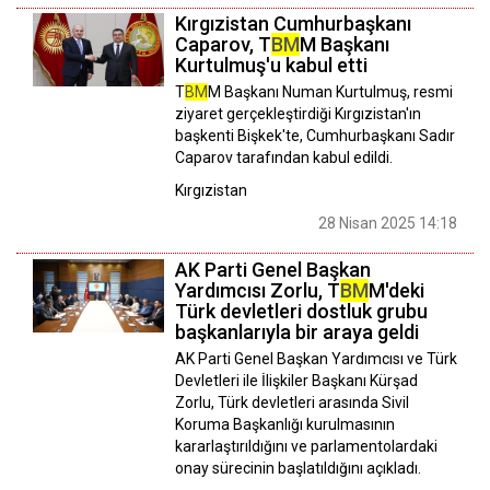
Kırgızistan Cumhurbaşkanı
Caparov, T
BM
M Başkanı
Kurtulmuş'u kabul etti
T
BM
M Başkanı Numan Kurtulmuş, resmi
ziyaret gerçekleştirdiği Kırgızistan'ın
başkenti Bişkek'te, Cumhurbaşkanı Sadır
Caparov tarafından kabul edildi.
Kırgızistan
28 Nisan 2025 14:18
AK Parti Genel Başkan
Yardımcısı Zorlu, T
BM
M'deki
Türk devletleri dostluk grubu
başkanlarıyla bir araya geldi
AK Parti Genel Başkan Yardımcısı ve Türk
Devletleri ile İlişkiler Başkanı Kürşad
Zorlu, Türk devletleri arasında Sivil
Koruma Başkanlığı kurulmasının
kararlaştırıldığını ve parlamentolardaki
onay sürecinin başlatıldığını açıkladı.