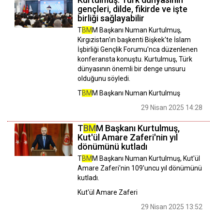
gençleri, dilde, fikirde ve işte
birliği sağlayabilir
T
BM
M Başkanı Numan Kurtulmuş,
Kırgızistan'ın başkenti Bişkek'te İslam
İşbirliği Gençlik Forumu'nca düzenlenen
konferansta konuştu. Kurtulmuş, Türk
dünyasının önemli bir denge unsuru
olduğunu söyledi.
T
BM
M Başkanı Numan Kurtulmuş
29 Nisan 2025 14:28
T
BM
M Başkanı Kurtulmuş,
Kut'ül Amare Zaferi'nin yıl
dönümünü kutladı
T
BM
M Başkanı Numan Kurtulmuş, Kut'ül
Amare Zaferi'nin 109'uncu yıl dönümünü
kutladı.
Kut'ül Amare Zaferi
29 Nisan 2025 13:52