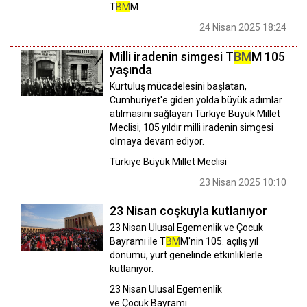
T
BM
M
24 Nisan 2025 18:24
Milli iradenin simgesi T
BM
M 105
yaşında
Kurtuluş mücadelesini başlatan,
Cumhuriyet'e giden yolda büyük adımlar
atılmasını sağlayan Türkiye Büyük Millet
Meclisi, 105 yıldır milli iradenin simgesi
olmaya devam ediyor.
Türkiye Büyük Millet Meclisi
23 Nisan 2025 10:10
23 Nisan coşkuyla kutlanıyor
23 Nisan Ulusal Egemenlik ve Çocuk
Bayramı ile T
BM
M'nin 105. açılış yıl
dönümü, yurt genelinde etkinliklerle
kutlanıyor.
23 Nisan Ulusal Egemenlik
ve Çocuk Bayramı