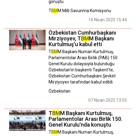
görüştü.
T
BM
M Milli Savunma Komisyonu
16 Nisan 2025 15:44
Özbekistan Cumhurbaşkanı
Mirziyoyev, T
BM
M Başkanı
Kurtulmuş'u kabul etti
T
BM
M Başkanı Numan Kurtulmuş,
Parlamentolar Arası Birlik (PAB) 150.
Genel Kurulu dolayısıyla bulunduğu
Özbekistan'ın başkenti Taşkent'te,
Özbekistan Cumhurbaşkanı Şevket
Mirziyoyev tarafından kabul edildi.
Özbekistan
07 Nisan 2025 13:55
T
BM
M Başkanı Kurtulmuş,
Parlamentolar Arası Birlik 150.
Genel Kurulu'nda konuştu
T
BM
M Başkanı Numan Kurtulmuş,