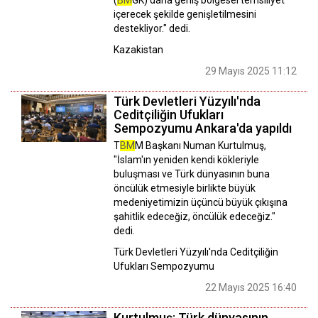
(
BM
GK) daha geniş bölgesel temsiliyet
içerecek şekilde genişletilmesini
destekliyor." dedi.
Kazakistan
29 Mayıs 2025 11:12
Türk Devletleri Yüzyılı'nda
Ceditçiliğin Ufukları
Sempozyumu Ankara'da yapıldı
T
BM
M Başkanı Numan Kurtulmuş,
"İslam'ın yeniden kendi kökleriyle
buluşması ve Türk dünyasının buna
öncülük etmesiyle birlikte büyük
medeniyetimizin üçüncü büyük çıkışına
şahitlik edeceğiz, öncülük edeceğiz."
dedi.
Türk Devletleri Yüzyılı'nda Ceditçiliğin
Ufukları Sempozyumu
22 Mayıs 2025 16:40
Kurtulmuş: Türk dünyasının