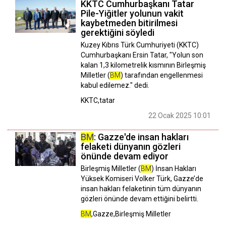
KKTC Cumhurbaşkanı Tatar
Pile-Yiğitler yolunun vakit
kaybetmeden bitirilmesi
gerektiğini söyledi
Kuzey Kıbrıs Türk Cumhuriyeti (KKTC)
Cumhurbaşkanı Ersin Tatar, "Yolun son
kalan 1,3 kilometrelik kısmının Birleşmiş
Milletler (
BM
) tarafından engellenmesi
kabul edilemez." dedi.
KKTC,tatar
22 Ocak 2025 10:01
BM
: Gazze'de insan hakları
felaketi dünyanın gözleri
önünde devam ediyor
Birleşmiş Milletler (
BM
) İnsan Hakları
Yüksek Komiseri Volker Türk, Gazze’de
insan hakları felaketinin tüm dünyanın
gözleri önünde devam ettiğini belirtti.
BM
,Gazze,Birleşmiş Milletler