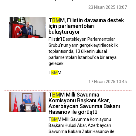
23 Nisan 2025 10:07
T
BM
M, Filistin davasına destek
için parlamentoları
buluşturuyor
Filistin'i Destekleyen Parlamentolar
Grubu'nun yarın gerçekleştirilecek ilk
toplantısında, 13 ülkenin ulusal
parlamentoları İstanbul'da bir araya
gelecek.
T
BM
M
17 Nisan 2025 10:45
T
BM
M Milli Savunma
Komisyonu Başkanı Akar,
Azerbaycan Savunma Bakanı
Hasanov ile görüştü
T
BM
M Milli Savunma Komisyonu
Başkanı Hulusi Akar, Azerbaycan
Savunma Bakanı Zakir Hasanov ile