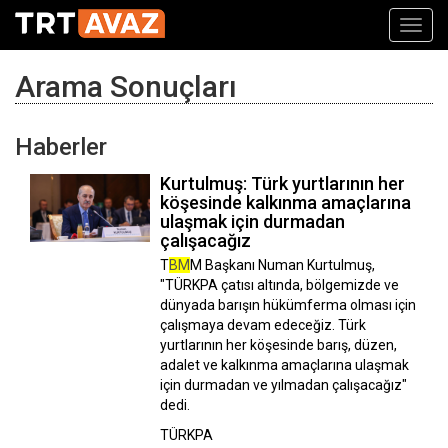
Toggl
navig
Arama Sonuçları
Haberler
Kurtulmuş: Türk yurtlarının her
köşesinde kalkınma amaçlarına
ulaşmak için durmadan
çalışacağız
T
BM
M Başkanı Numan Kurtulmuş,
"TÜRKPA çatısı altında, bölgemizde ve
dünyada barışın hükümferma olması için
çalışmaya devam edeceğiz. Türk
yurtlarının her köşesinde barış, düzen,
adalet ve kalkınma amaçlarına ulaşmak
için durmadan ve yılmadan çalışacağız"
dedi.
TÜRKPA