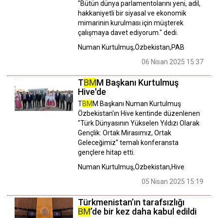
"Bütün dünya parlamentolarını yeni, adil,
hakkaniyetli bir siyasal ve ekonomik
mimarinin kurulması için müşterek
çalışmaya davet ediyorum." dedi.
Numan Kurtulmuş,Özbekistan,PAB
06 Nisan 2025 15:37
T
BM
M Başkanı Kurtulmuş
Hive'de
T
BM
M Başkanı Numan Kurtulmuş
Özbekistan'ın Hive kentinde düzenlenen
"Türk Dünyasının Yükselen Yıldızı Olarak
Gençlik: Ortak Mirasımız, Ortak
Geleceğimiz" temalı konferansta
gençlere hitap etti.
Numan Kurtulmuş,Özbekistan,Hive
05 Nisan 2025 15:19
Türkmenistan’ın tarafsızlığı
BM
’de bir kez daha kabul edildi