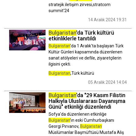
stratejik iletişim zirvesi,stratcom
summit'24
14 Aralık 2024 19:31
Bulgaristan
'da Türk kültürü
etkinliklerle tanıtıldı
Bulgaristan
'da 1 Aralık'ta başlayan Türk
Kültür Günleri kapsamında düzenlenen
sanat atölyeleri ve defile, ziyaretçilerin
ilgisini çekti.
Bulgaristan
,Türk kültürü
05 Aralık 2024 14:04
Bulgaristan
’da "29 Kasım Filistin
Halkıyla Uluslararası Dayanışma
Günü" etkinliği düzenlendi
Sofya'da düzenlenen etkinliğe
Bulgaristan
’ın eski Cumhurbaşkanı
Georgi Pırvanov,
Bulgaristan
Müslümanlar Başmüftüsü Mustafa Aliş