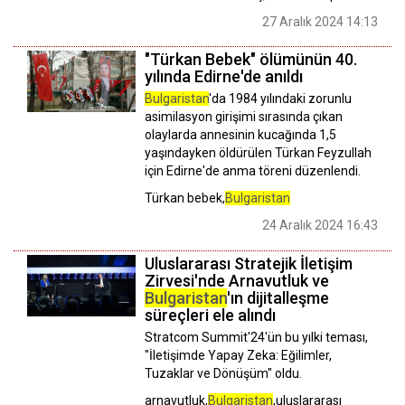
27 Aralık 2024 14:13
"Türkan Bebek" ölümünün 40.
yılında Edirne'de anıldı
Bulgaristan
'da 1984 yılındaki zorunlu
asimilasyon girişimi sırasında çıkan
olaylarda annesinin kucağında 1,5
yaşındayken öldürülen Türkan Feyzullah
için Edirne'de anma töreni düzenlendi.
Türkan bebek,
Bulgaristan
24 Aralık 2024 16:43
Uluslararası Stratejik İletişim
Zirvesi'nde Arnavutluk ve
Bulgaristan
'ın dijitalleşme
süreçleri ele alındı
Stratcom Summit'24'ün bu yılki teması,
"İletişimde Yapay Zeka: Eğilimler,
Tuzaklar ve Dönüşüm" oldu.
arnavutluk,
Bulgaristan
,uluslararası