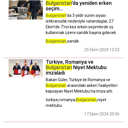
Bulgaristan
'da yeniden erken
seçim...
Bulgaristan
’da 3 yıldır süren siyasi
istikrarsızlık nedeniyle vatandaşlar, 27
Ekim’de 7'nci kez erken seçimlerde oy
kullanmak üzere sandık başına gidecek.
Bulgaristan
,sandık
25 Ekim 2024 12:03
Türkiye, Romanya ve
Bulgaristan
Niyet Mektubu
imzaladı
Bakan Güler, Türkiye ile Romanya ve
Bulgaristan
arasındaki askeri faaliyetleri
kapsayan Niyet Mektubu'na imza attı.
türkiye,romanya,
Bulgaristan
,niyet
mektubu
17 Ekim 2024 20:06