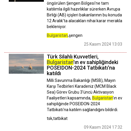
öngörülen Şengen Bölgesi'ne tam
katılımla ilgili hazırlıklar sürerken Avrupa
Birliği (AB) içişleri bakanlarının bu konuda
12 Aralık'ta alacakları nihai karar merakla
bekleniyor.
Bulgaristan
,şengen
25 Kasım 2024 13:03
Türk Silahlı Kuvvetleri,
Bulgaristan
'ın ev sahipliğindeki
POSEIDON-2024 Tatbikatı'na
katıldı
Milli Savunma Bakanlığı (MSB), Mayın
Karşı Tedbirleri Karadeniz (MCM Black
Sea) Görev Grubu 3'üncü Aktivasyon
Faaliyetleri kapsamında,
Bulgaristan
'ın ev
sahipliğinde POSEIDON-2024
Tatbikatı'na katılım sağlandığını bildirdi.
tsk,tatbikat
09 Kasım 2024 17:32