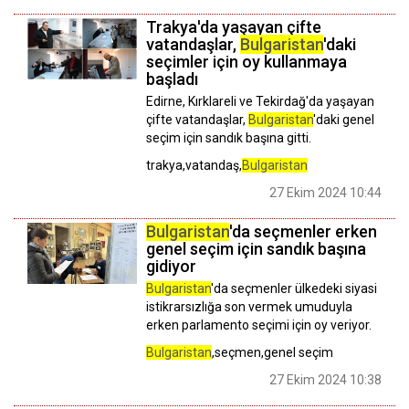
Trakya'da yaşayan çifte
vatandaşlar,
Bulgaristan
'daki
seçimler için oy kullanmaya
başladı
Edirne, Kırklareli ve Tekirdağ'da yaşayan
çifte vatandaşlar,
Bulgaristan
'daki genel
seçim için sandık başına gitti.
trakya,vatandaş,
Bulgaristan
27 Ekim 2024 10:44
Bulgaristan
'da seçmenler erken
genel seçim için sandık başına
gidiyor
Bulgaristan
'da seçmenler ülkedeki siyasi
istikrarsızlığa son vermek umuduyla
erken parlamento seçimi için oy veriyor.
Bulgaristan
,seçmen,genel seçim
27 Ekim 2024 10:38