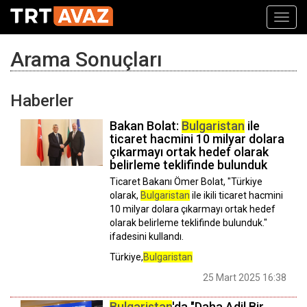
Toggl
navig
Arama Sonuçları
Haberler
Bakan Bolat:
Bulgaristan
ile
ticaret hacmini 10 milyar dolara
çıkarmayı ortak hedef olarak
belirleme teklifinde bulunduk
Ticaret Bakanı Ömer Bolat, "Türkiye
olarak,
Bulgaristan
ile ikili ticaret hacmini
10 milyar dolara çıkarmayı ortak hedef
olarak belirleme teklifinde bulunduk."
ifadesini kullandı.
Türkiye,
Bulgaristan
25 Mart 2025 16:38
Bulgaristan
'da "Daha Adil Bir