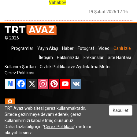
Vahabov
19 Şubat 2026 17:16
© 2026
Programlar
Yayın Akışı
Haber
Fotoğraf
Video
Canlı İzle
İletişim
Hakkımızda
Frekanslar
Site Haritası
Kullanım Şartları
Gizlilik Politikası ve Aydınlatma Metni
Çerez Politikası
Facebook
X
Instagram
Pinterest
YouTube
VK
Odnoklassniki
TRT Avaz web sitesi çerez kullanmaktadır.
Kabul et
Sitede gezinmeye devam ederek, çerez
kullanımımızı kabul etmiş olursunuz.
TRT Dinle
Daha fazla bilgi için "
Çerez Politikası
" metnini
okuyabilirsiniz.