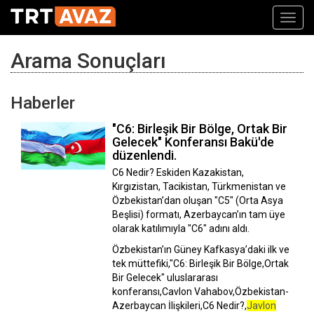
Toggl
navig
Arama Sonuçları
Haberler
"C6: Birleşik Bir Bölge, Ortak Bir
Gelecek" Konferansı Bakü'de
düzenlendi.
C6 Nedir? Eskiden Kazakistan,
Kırgızistan, Tacikistan, Türkmenistan ve
Özbekistan’dan oluşan "C5" (Orta Asya
Beşlisi) formatı, Azerbaycan’ın tam üye
olarak katılımıyla "C6" adını aldı.
Özbekistan’ın Güney Kafkasya’daki ilk ve
tek müttefiki,"C6: Birleşik Bir Bölge,Ortak
Bir Gelecek" uluslararası
konferansı,Cavlon Vahabov,Özbekistan-
Azerbaycan İlişkileri,C6 Nedir?,
Javlon