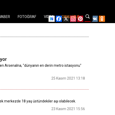
HABER
FOTOĞRAF
VIDEO
CANLI İZLE
Facebook
X
Instagram
Pinterest
YouTube
VK
Odnok
iyor
ilen Arsenalna, "dünyanın en derin metro istasyonu"
25 Kasım 2021 13:18
ek merkezde 18 yaş üstündekiler aşı olabilecek.
23 Kasım 2021 15:56