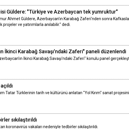
isi Güldere: "Türkiye ve Azerbaycan tek yumruktur"
ur Ahmet Güldere, Azerbaycan'ın Karabağ Zaferi'nden sonra Kafkaslar'da 
projeler ve yatırımlarla anılabilir." dedi.
n İkinci Karabağ Savaşı'ndaki Zaferi" paneli düzenlendi
Azerbaycan'ın İkinci Karabağ Savaşı'ndaki Zaferi" konulu panel gerçekleştir
 açıldı
rım Tatar Türklerinin tarih ve kültürünü anlatan "Yol Kırım" sanat projesinin 
rler sıkılaştırıldı
tan koronavirüs vakaları nedeniyle tedbirler sıkılaştırıldı.