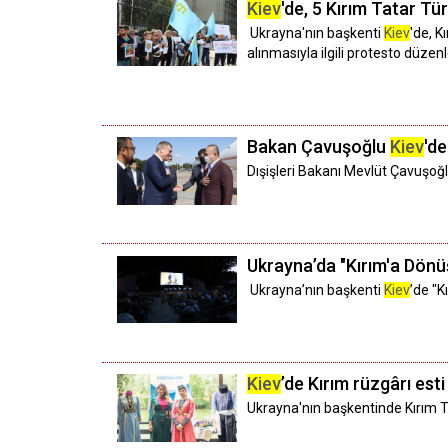
Kiev
'de, 5 Kırım Tatar Tü
Ukrayna'nın başkenti
Kiev
'de, K
alınmasıyla ilgili protesto düzenl
Bakan Çavuşoğlu
Kiev
'de
Dışişleri Bakanı Mevlüt Çavuşoğ
Ukrayna’da "Kırım'a Dönüş
Ukrayna’nın başkenti
Kiev
’de "K
Kiev
’de Kırım rüzgârı esti
Ukrayna'nın başkentinde Kırım Tat