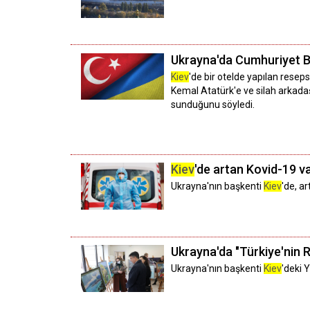
Ukrayna'da Cumhuriyet B
Kiev
'de bir otelde yapılan rese
Kemal Atatürk'e ve silah arkadaşl
sunduğunu söyledi.
Kiev
'de artan Kovid-19 va
Ukrayna'nın başkenti
Kiev
'de, a
Ukrayna'da "Türkiye'nin Re
Ukrayna'nın başkenti
Kiev
'deki 