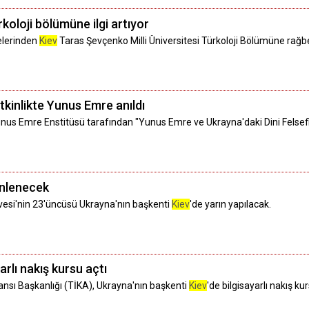
oloji bölümüne ilgi artıyor
elerinden
Kiev
Taras Şevçenko Milli Üniversitesi Türkoloji Bölümüne rağbe
kinlikte Yunus Emre anıldı
unus Emre Enstitüsü tarafından "Yunus Emre ve Ukrayna'daki Dini Felsefi
enlenecek
rvesi'nin 23'üncüsü Ukrayna'nın başkenti
Kiev
'de yarın yapılacak.
arlı nakış kursu açtı
jansı Başkanlığı (TİKA), Ukrayna'nın başkenti
Kiev
'de bilgisayarlı nakış kur