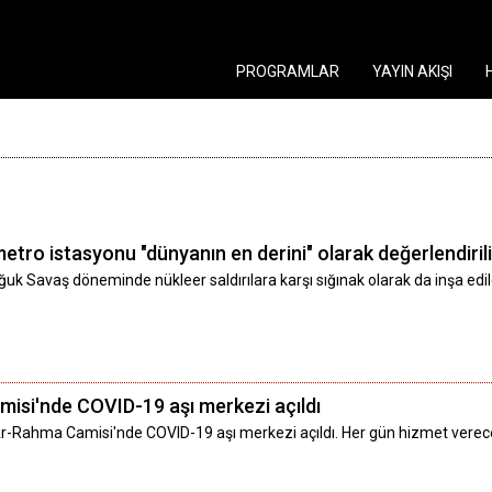
PROGRAMLAR
YAYIN AKIŞI
etro istasyonu "dünyanın en derini" olarak değerlendiril
ğuk Savaş döneminde nükleer saldırılara karşı sığınak olarak da inşa ed
isi'nde COVID-19 aşı merkezi açıldı
Ar-Rahma Camisi'nde COVID-19 aşı merkezi açıldı. Her gün hizmet verec