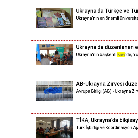
Ukrayna'da Türkçe ve Türk
Ukrayna'nın en önemli üniversit
Ukrayna'da düzenlenen et
Ukrayna'nın başkenti
Kiev
'de, Y
AB-Ukrayna Zirvesi düz
Avrupa Birliği (AB) - Ukrayna Zi
TİKA, Ukrayna'da bilgisay
Türk İşbirliği ve Koordinasyon A