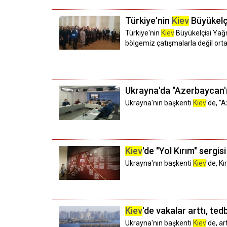
Türkiye'nin
Kiev
Büyükelç
Türkiye'nin
Kiev
Büyükelçisi Yağm
bölgemiz çatışmalarla değil ortak 
Ukrayna'da "Azerbaycan'ı
Ukrayna'nın başkenti
Kiev
'de, "
Kiev
'de "Yol Kırım" sergisi
Ukrayna'nın başkenti
Kiev
'de, Kı
Kiev
'de vakalar arttı, tedbi
Ukrayna'nın başkenti
Kiev
'de, ar