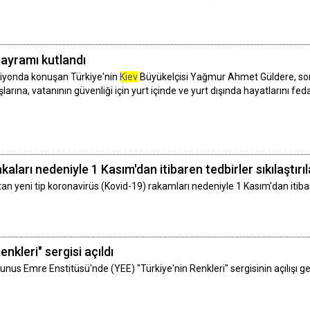
ayramı kutlandı
psiyonda konuşan Türkiye'nin
Kiev
Büyükelçisi Yağmur Ahmet Güldere, son
arına, vatanının güvenliği için yurt içinde ve yurt dışında hayatlarını fed
kaları nedeniyle 1 Kasım'dan itibaren tedbirler sıkılaştırı
rtan yeni tip koronavirüs (Kovid-19) rakamları nedeniyle 1 Kasım'dan itibar
nkleri" sergisi açıldı
Yunus Emre Enstitüsü'nde (YEE) "Türkiye'nin Renkleri" sergisinin açılışı ge