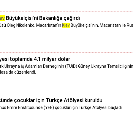
ev
Büyükelçisi'ni Bakanlığa çağırdı
cüsü Oleg Nikolenko, Macaristan'ın
Kiev
Büyükelçisi'nin, Macaristan ile Rus
esi toplamda 4.1 milyar dolar
k Ukrayna İş Adamları Derneği’nin (TUİD) Güney Ukrayna Temsilciliğinin a
desa’da düzenlendi.
ünde çocuklar için Türkçe Atölyesi kuruldu
nus Emre Enstitüsünde (YEE) çocuklar için Türkçe Atölyesi başladı.