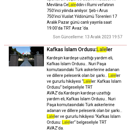
Mevlâna Ce
Lale
ddin-i Rumi vefatının
750’inci yılında anılıyor. Şeb-i Arus
750’inci Vuslat Yıldönümü Törenleri 17
Aralık Pazar günü canlı yayınla saat
19.00'da TRT Avaz ‘da.
Son Güncelleme: 13 Aralık 2023 19:57
Kafkas İslam Ordusu:
Lale
ler
Kardeşin kardeşe uzattığı yardım eli,
Kafkas İslam Ordusu… Nuri Paşa
komutasındaki Türk askerlerine adanan
ve dillere pelesenk olan bir şarkı…
Lale
ler
ve gururlu hikâyesi “
Lale
ler: Kafkas İslam
Ordusu” belgeseliyle TRT
AVAZ’da.Kardeşin kardeşe uzattığı
yardım eli, Kafkas İslam Ordusu… Nuri
Paşa komutasındaki Türk askerlerine
adanan ve dillere pelesenk olan bir şarkı…
Lale
ler ve gururlu hikâyesi “Kafkas İslam
Ordusu:
Lale
ler” belgeseliyle TRT
AVAZ’da.