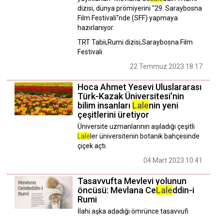
dizisi, dünya prömiyerini "29. Saraybosna
Film Festivali"nde (SFF) yapmaya
hazırlanıyor.
TRT Tabii,Rumi dizisi,Saraybosna Film
Festivali
22 Temmuz 2023 18:17
Hoca Ahmet Yesevi Uluslararası
Türk-Kazak Üniversitesi’nin
bilim insanları
Lale
nin yeni
çeşitlerini üretiyor
Üniversite uzmanlarının aşıladığı çeşitli
Lale
ler üniversitenin botanik bahçesinde
çiçek açtı.
04 Mart 2023 10:41
Tasavvufta Mevlevi yolunun
öncüsü: Mevlana Ce
Lale
ddin-i
Rumi
İlahi aşka adadığı ömrünce tasavvufi