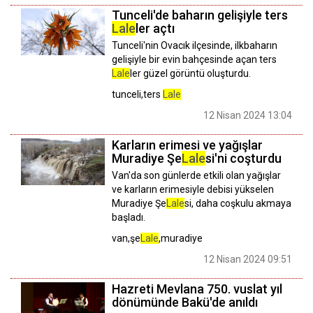
Tunceli'de baharın gelişiyle ters
Lale
ler açtı
Tunceli'nin Ovacık ilçesinde, ilkbaharın
gelişiyle bir evin bahçesinde açan ters
Lale
ler güzel görüntü oluşturdu.
tunceli,ters
Lale
12 Nisan 2024 13:04
Karların erimesi ve yağışlar
Muradiye Şe
Lale
si'ni coşturdu
Van'da son günlerde etkili olan yağışlar
ve karların erimesiyle debisi yükselen
Muradiye Şe
Lale
si, daha coşkulu akmaya
başladı.
van,şe
Lale
,muradiye
12 Nisan 2024 09:51
Hazreti Mevlana 750. vuslat yıl
dönümünde Bakü'de anıldı