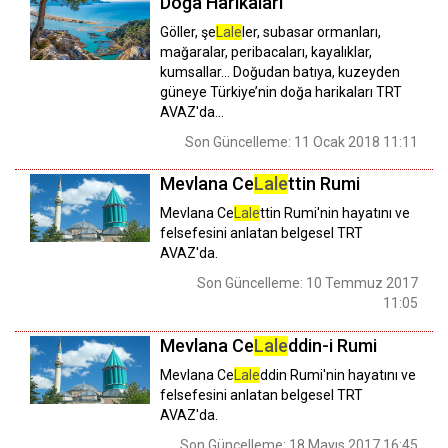
Doğa Harikaları
Göller, şe
Lale
ler, subasar ormanları,
mağaralar, peribacaları, kayalıklar,
kumsallar… Doğudan batıya, kuzeyden
güneye Türkiye’nin doğa harikaları TRT
AVAZ'da...
Son Güncelleme: 11 Ocak 2018 11:11
Mevlana Ce
Lale
ttin Rumi
Mevlana Ce
Lale
ttin Rumi'nin hayatını ve
felsefesini anlatan belgesel TRT
AVAZ'da.
Son Güncelleme: 10 Temmuz 2017
11:05
Mevlana Ce
Lale
ddin-i Rumi
Mevlana Ce
Lale
ddin Rumi'nin hayatını ve
felsefesini anlatan belgesel TRT
AVAZ'da.
Son Güncelleme: 18 Mayıs 2017 16:45