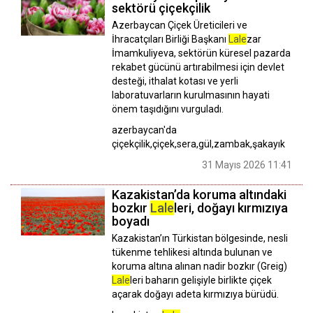
sektörü çiçekçilik
Azerbaycan Çiçek Üreticileri ve
İhracatçıları Birliği Başkanı
Lale
zar
İmamkuliyeva, sektörün küresel pazarda
rekabet gücünü artırabilmesi için devlet
desteği, ithalat kotası ve yerli
laboratuvarların kurulmasının hayati
önem taşıdığını vurguladı.
azerbaycan'da
çiçekçilik,çiçek,sera,gül,zambak,şakayık
31 Mayıs 2026 11:41
Kazakistan’da koruma altındaki
bozkır
Lale
leri, doğayı kırmızıya
boyadı
Kazakistan’ın Türkistan bölgesinde, nesli
tükenme tehlikesi altında bulunan ve
koruma altına alınan nadir bozkır (Greig)
Lale
leri baharın gelişiyle birlikte çiçek
açarak doğayı adeta kırmızıya bürüdü.