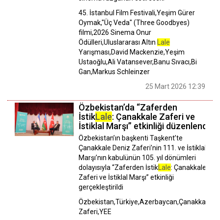
45. İstanbul Film Festivali,Yeşim Gürer
Oymak,"Üç Veda" (Three Goodbyes)
filmi,2026 Sinema Onur
Ödülleri,Uluslararası Altın
Lale
Yarışması,David Mackenzie,Yeşim
Ustaoğlu,Ali Vatansever,Banu Sıvacı,Bi
Gan,Markus Schleinzer
25 Mart 2026 12:39
Özbekistan’da “Zaferden
İstik
Lale
: Çanakkale Zaferi ve
İstiklal Marşı” etkinliği düzenlendi
Özbekistan’ın başkenti Taşkent’te
Çanakkale Deniz Zaferi’nin 111. ve İstiklal
Marşı’nın kabulünün 105. yıl dönümleri
dolayısıyla “Zaferden İstik
Lale
: Çanakkale
Zaferi ve İstiklal Marşı” etkinliği
gerçekleştirildi
Özbekistan,Türkiye,Azerbaycan,Çanakkale
Zaferi,YEE