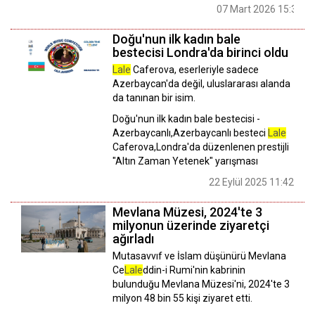
07 Mart 2026 15:32
Doğu'nun ilk kadın bale
bestecisi Londra'da birinci oldu
Lale
Caferova, eserleriyle sadece
Azerbaycan'da değil, uluslararası alanda
da tanınan bir isim.
Doğu'nun ilk kadın bale bestecisi -
Azerbaycanlı,Azerbaycanlı besteci
Lale
Caferova,Londra'da düzenlenen prestijli
"Altın Zaman Yetenek" yarışması
22 Eylül 2025 11:42
Mevlana Müzesi, 2024'te 3
milyonun üzerinde ziyaretçi
ağırladı
Mutasavvıf ve İslam düşünürü Mevlana
Ce
Lale
ddin-i Rumi'nin kabrinin
bulunduğu Mevlana Müzesi'ni, 2024'te 3
milyon 48 bin 55 kişi ziyaret etti.