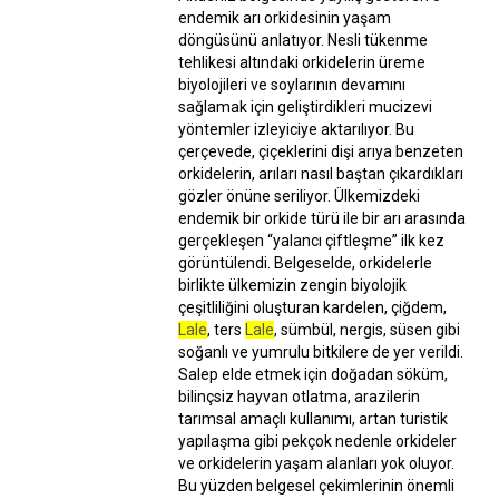
endemik arı orkidesinin yaşam
döngüsünü anlatıyor. Nesli tükenme
tehlikesi altındaki orkidelerin üreme
biyolojileri ve soylarının devamını
sağlamak için geliştirdikleri mucizevi
yöntemler izleyiciye aktarılıyor. Bu
çerçevede, çiçeklerini dişi arıya benzeten
orkidelerin, arıları nasıl baştan çıkardıkları
gözler önüne seriliyor. Ülkemizdeki
endemik bir orkide türü ile bir arı arasında
gerçekleşen “yalancı çiftleşme” ilk kez
görüntülendi. Belgeselde, orkidelerle
birlikte ülkemizin zengin biyolojik
çeşitliliğini oluşturan kardelen, çiğdem,
Lale
, ters
Lale
, sümbül, nergis, süsen gibi
soğanlı ve yumrulu bitkilere de yer verildi.
Salep elde etmek için doğadan söküm,
bilinçsiz hayvan otlatma, arazilerin
tarımsal amaçlı kullanımı, artan turistik
yapılaşma gibi pekçok nedenle orkideler
ve orkidelerin yaşam alanları yok oluyor.
Bu yüzden belgesel çekimlerinin önemli