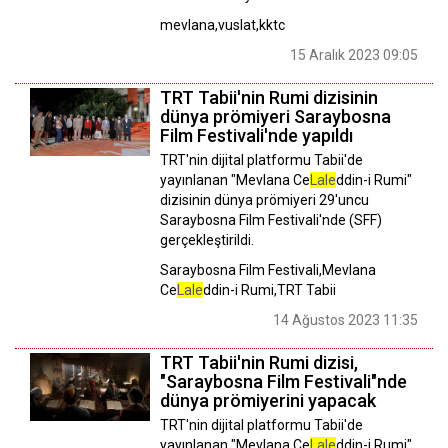
mevlana,vuslat,kktc
15 Aralık 2023 09:05
TRT Tabii'nin Rumi dizisinin
dünya prömiyeri Saraybosna
Film Festivali'nde yapıldı
TRT'nin dijital platformu Tabii'de
yayınlanan "Mevlana Ce
Lale
ddin-i Rumi"
dizisinin dünya prömiyeri 29'uncu
Saraybosna Film Festivali'nde (SFF)
gerçekleştirildi.
Saraybosna Film Festivali,Mevlana
Ce
Lale
ddin-i Rumi,TRT Tabii
14 Ağustos 2023 11:35
TRT Tabii'nin Rumi dizisi,
"Saraybosna Film Festivali"nde
dünya prömiyerini yapacak
TRT'nin dijital platformu Tabii'de
yayınlanan "Mevlana Ce
Lale
ddin-i Rumi"