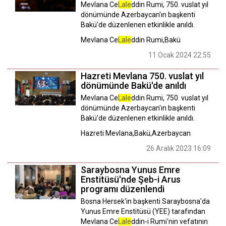
Mevlana Ce
Lale
ddin Rumi, 750. vuslat yıl
dönümünde Azerbaycan'ın başkenti
Bakü'de düzenlenen etkinlikle anıldı.
Mevlana Ce
Lale
ddin Rumi,Bakü
11 Ocak 2024 22:55
Hazreti Mevlana 750. vuslat yıl
dönümünde Bakü'de anıldı
Mevlana Ce
Lale
ddin Rumi, 750. vuslat yıl
dönümünde Azerbaycan'ın başkenti
Bakü'de düzenlenen etkinlikle anıldı.
Hazreti Mevlana,Bakü,Azerbaycan
26 Aralık 2023 16:09
Saraybosna Yunus Emre
Enstitüsü'nde Şeb-i Arus
programı düzenlendi
Bosna Hersek'in başkenti Saraybosna'da
Yunus Emre Enstitüsü (YEE) tarafından
Mevlana Ce
Lale
ddin-i Rumi'nin vefatının