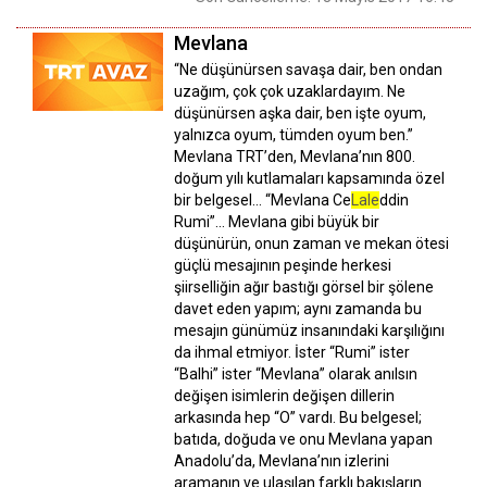
Mevlana
“Ne düşünürsen savaşa dair, ben ondan
uzağım, çok çok uzaklardayım. Ne
düşünürsen aşka dair, ben işte oyum,
yalnızca oyum, tümden oyum ben.”
Mevlana TRT’den, Mevlana’nın 800.
doğum yılı kutlamaları kapsamında özel
bir belgesel… “Mevlana Ce
Lale
ddin
Rumi”… Mevlana gibi büyük bir
düşünürün, onun zaman ve mekan ötesi
güçlü mesajının peşinde herkesi
şiirselliğin ağır bastığı görsel bir şölene
davet eden yapım; aynı zamanda bu
mesajın günümüz insanındaki karşılığını
da ihmal etmiyor. İster “Rumi” ister
“Balhi” ister “Mevlana” olarak anılsın
değişen isimlerin değişen dillerin
arkasında hep “O” vardı. Bu belgesel;
batıda, doğuda ve onu Mevlana yapan
Anadolu’da, Mevlana’nın izlerini
aramanın ve ulaşılan farklı bakışların