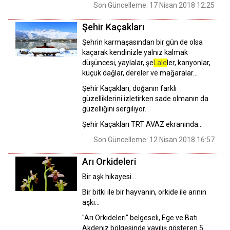
Son Güncelleme: 17 Nisan 2018 12:25
Şehir Kaçakları
Şehrin karmaşasından bir gün de olsa
kaçarak kendinizle yalnız kalmak
düşüncesi, yaylalar, şe
Lale
ler, kanyonlar,
küçük dağlar, dereler ve mağaralar...
Şehir Kaçakları, doğanın farklı
güzelliklerini izletirken sade olmanın da
güzelliğini sergiliyor.
Şehir Kaçakları TRT AVAZ ekranında...
Son Güncelleme: 12 Nisan 2018 16:57
Arı Orkideleri
Bir aşk hikayesi…
Bir bitki ile bir hayvanın, orkide ile arının
aşkı…
"Arı Orkideleri” belgeseli, Ege ve Batı
Akdeniz bölgesinde yayılış gösteren 5