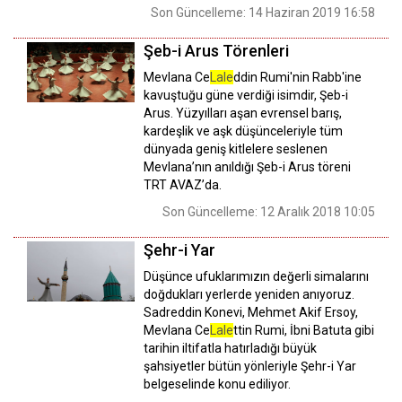
Son Güncelleme: 14 Haziran 2019 16:58
Şeb-i Arus Törenleri
Mevlana Ce
Lale
ddin Rumi'nin Rabb'ine
kavuştuğu güne verdiği isimdir, Şeb-i
Arus. Yüzyılları aşan evrensel barış,
kardeşlik ve aşk düşünceleriyle tüm
dünyada geniş kitlelere seslenen
Mevlana’nın anıldığı Şeb-i Arus töreni
TRT AVAZ’da.
Son Güncelleme: 12 Aralık 2018 10:05
Şehr-i Yar
Düşünce ufuklarımızın değerli simalarını
doğdukları yerlerde yeniden anıyoruz.
Sadreddin Konevi, Mehmet Akif Ersoy,
Mevlana Ce
Lale
ttin Rumi, İbni Batuta gibi
tarihin iltifatla hatırladığı büyük
şahsiyetler bütün yönleriyle Şehr-i Yar
belgeselinde konu ediliyor.