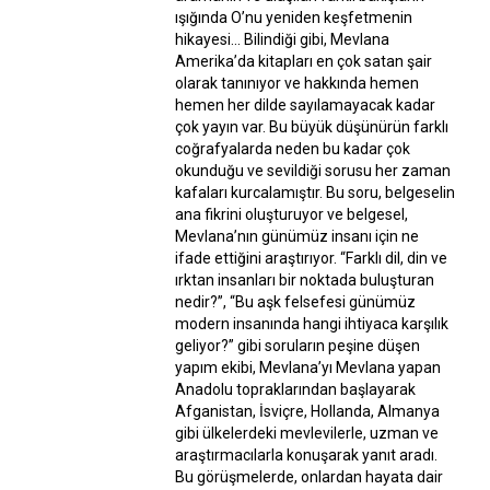
ışığında O’nu yeniden keşfetmenin
hikayesi... Bilindiği gibi, Mevlana
Amerika’da kitapları en çok satan şair
olarak tanınıyor ve hakkında hemen
hemen her dilde sayılamayacak kadar
çok yayın var. Bu büyük düşünürün farklı
coğrafyalarda neden bu kadar çok
okunduğu ve sevildiği sorusu her zaman
kafaları kurcalamıştır. Bu soru, belgeselin
ana fikrini oluşturuyor ve belgesel,
Mevlana’nın günümüz insanı için ne
ifade ettiğini araştırıyor. “Farklı dil, din ve
ırktan insanları bir noktada buluşturan
nedir?”, “Bu aşk felsefesi günümüz
modern insanında hangi ihtiyaca karşılık
geliyor?” gibi soruların peşine düşen
yapım ekibi, Mevlana’yı Mevlana yapan
Anadolu topraklarından başlayarak
Afganistan, İsviçre, Hollanda, Almanya
gibi ülkelerdeki mevlevilerle, uzman ve
araştırmacılarla konuşarak yanıt aradı.
Bu görüşmelerde, onlardan hayata dair