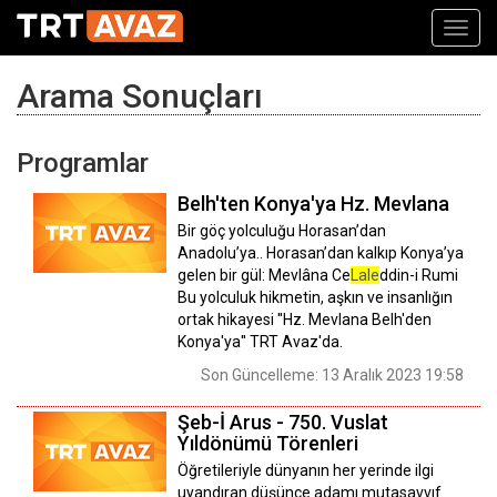
Toggl
navig
Arama Sonuçları
Programlar
Belh'ten Konya'ya Hz. Mevlana
Bir göç yolculuğu Horasan’dan
Anadolu’ya.. Horasan’dan kalkıp Konya’ya
gelen bir gül: Mevlâna Ce
Lale
ddin-i Rumi
Bu yolculuk hikmetin, aşkın ve insanlığın
ortak hikayesi ''Hz. Mevlana Belh'den
Konya'ya'' TRT Avaz'da.
Son Güncelleme: 13 Aralık 2023 19:58
Şeb-İ Arus - 750. Vuslat
Yıldönümü Törenleri
Öğretileriyle dünyanın her yerinde ilgi
uyandıran düşünce adamı mutasavvıf