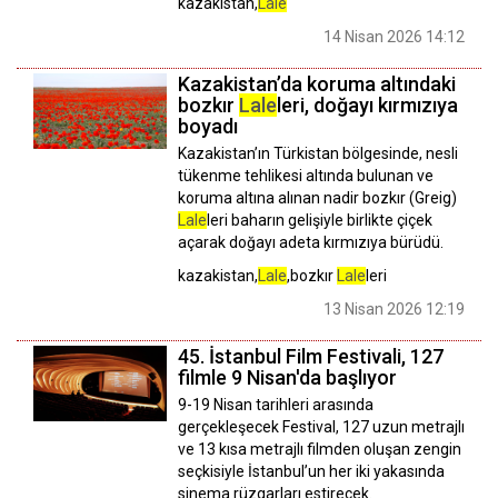
kazakistan,
Lale
14 Nisan 2026 14:12
Kazakistan’da koruma altındaki
bozkır
Lale
leri, doğayı kırmızıya
boyadı
Kazakistan’ın Türkistan bölgesinde, nesli
tükenme tehlikesi altında bulunan ve
koruma altına alınan nadir bozkır (Greig)
Lale
leri baharın gelişiyle birlikte çiçek
açarak doğayı adeta kırmızıya bürüdü.
kazakistan,
Lale
,bozkır
Lale
leri
13 Nisan 2026 12:19
45. İstanbul Film Festivali, 127
filmle 9 Nisan'da başlıyor
9-19 Nisan tarihleri arasında
gerçekleşecek Festival, 127 uzun metrajlı
ve 13 kısa metrajlı filmden oluşan zengin
seçkisiyle İstanbul’un her iki yakasında
sinema rüzgarları estirecek.