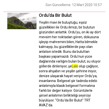
Son Güncelleme: 12 Mart 2020 10:57
Ordu'da Bir Bulut
Yeşilin mavi ile buluştuğu, eşsiz
güzellikleri ile Ordu ilimizi, bir bulutun
gözünden anlattık. Ordu’yu, on iki ay dört
mevsim her noktadan gören, dokusuna
işleyip mahremini bilen, Hatta bilmekle
kalmayıp, bu güzelliklerde payı olan
anlatsın istedik. Bunu da buluttan
başkası yapamazdı. Ordu’nun yüce
dağlarında varlığını bulan bulut, su oluyor
göllerde dinleniyor, şe
Lale
olup çağlıyor,
sonra ahşabın ve yeşilin şehrine iniyor,
denize ulaşarak hayat veriyor Ordu’ya,
insanlarına. Belgesel şiir tadında edebi
anlatımıyla klasik belgesel formatına
farklı bir değer katıyor. Görüntülerle
şiirsel anlatımın birlikteliği seyirciyi
büyülüyor. "Ordu'da Bir Bulut" TRT
AVAZ'da.