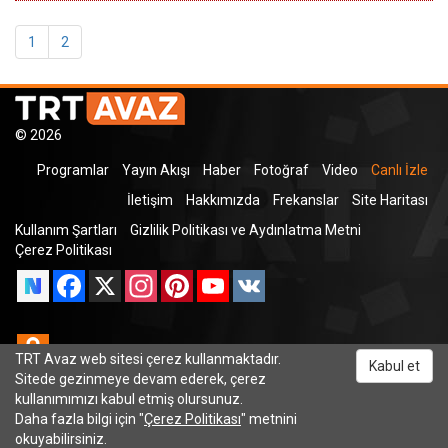
1
2
© 2026
Programlar
Yayın Akışı
Haber
Fotoğraf
Video
Canlı İzle
İletişim
Hakkımızda
Frekanslar
Site Haritası
Kullanım Şartları
Gizlilik Politikası ve Aydınlatma Metni
Çerez Politikası
Facebook
X
Instagram
Pinterest
YouTube
VK
Odnoklassniki
TRT Avaz web sitesi çerez kullanmaktadır.
Kabul et
Sitede gezinmeye devam ederek, çerez
kullanımımızı kabul etmiş olursunuz.
Daha fazla bilgi için "
Çerez Politikası
" metnini
TRT Dinle
okuyabilirsiniz.