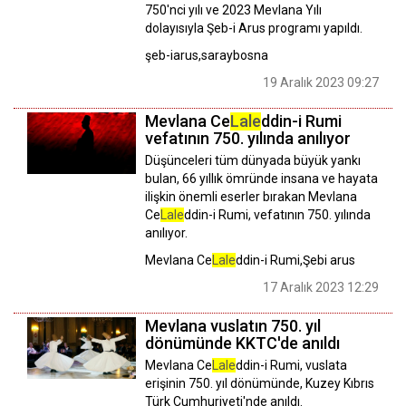
750'nci yılı ve 2023 Mevlana Yılı
dolayısıyla Şeb-i Arus programı yapıldı.
şeb-iarus,saraybosna
19 Aralık 2023 09:27
Mevlana Ce
Lale
ddin-i Rumi
vefatının 750. yılında anılıyor
Düşünceleri tüm dünyada büyük yankı
bulan, 66 yıllık ömründe insana ve hayata
ilişkin önemli eserler bırakan Mevlana
Ce
Lale
ddin-i Rumi, vefatının 750. yılında
anılıyor.
Mevlana Ce
Lale
ddin-i Rumi,Şebi arus
17 Aralık 2023 12:29
Mevlana vuslatın 750. yıl
dönümünde KKTC'de anıldı
Mevlana Ce
Lale
ddin-i Rumi, vuslata
erişinin 750. yıl dönümünde, Kuzey Kıbrıs
Türk Cumhuriyeti'nde anıldı.