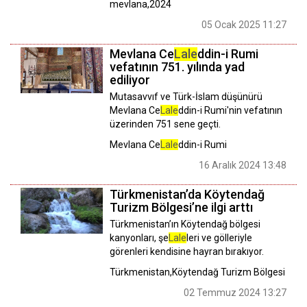
mevlana,2024
05 Ocak 2025 11:27
Mevlana Ce
Lale
ddin-i Rumi
vefatının 751. yılında yad
ediliyor
Mutasavvıf ve Türk-İslam düşünürü
Mevlana Ce
Lale
ddin-i Rumi'nin vefatının
üzerinden 751 sene geçti.
Mevlana Ce
Lale
ddin-i Rumi
16 Aralık 2024 13:48
Türkmenistan’da Köytendağ
Turizm Bölgesi’ne ilgi arttı
Türkmenistan’ın Köytendağ bölgesi
kanyonları, şe
Lale
leri ve gölleriyle
görenleri kendisine hayran bırakıyor.
Türkmenistan,Köytendağ Turizm Bölgesi
02 Temmuz 2024 13:27