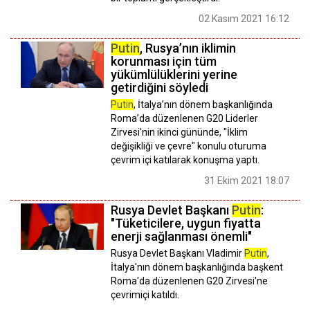
02 Kasım 2021 16:12
Putin
, Rusya’nın iklimin
korunması için tüm
yükümlülüklerini yerine
getirdiğini söyledi
Putin
, İtalya’nın dönem başkanlığında
Roma’da düzenlenen G20 Liderler
Zirvesi'nin ikinci gününde, "İklim
değişikliği ve çevre" konulu oturuma
çevrim içi katılarak konuşma yaptı.
31 Ekim 2021 18:07
Rusya Devlet Başkanı
Putin
:
"Tüketicilere, uygun fiyatta
enerji sağlanması önemli"
Rusya Devlet Başkanı Vladimir
Putin
,
İtalya'nın dönem başkanlığında başkent
Roma'da düzenlenen G20 Zirvesi'ne
çevrimiçi katıldı.