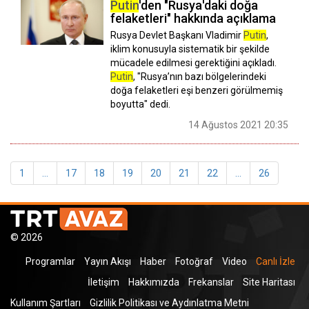
Putin
'den "Rusya'daki doğa
felaketleri" hakkında açıklama
Rusya Devlet Başkanı Vladimir
Putin
,
iklim konusuyla sistematik bir şekilde
mücadele edilmesi gerektiğini açıkladı.
Putin
, "Rusya’nın bazı bölgelerindeki
doğa felaketleri eşi benzeri görülmemiş
boyutta" dedi.
14 Ağustos 2021 20:35
1
...
17
18
19
20
21
22
...
26
© 2026
Programlar
Yayın Akışı
Haber
Fotoğraf
Video
Canlı İzle
İletişim
Hakkımızda
Frekanslar
Site Haritası
Kullanım Şartları
Gizlilik Politikası ve Aydınlatma Metni