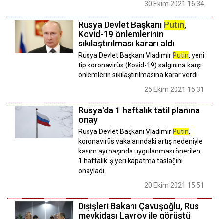
30 Ekim 2021 16:34
Rusya Devlet Başkanı
Putin
,
Kovid-19 önlemlerinin
sıkılaştırılması kararı aldı
Rusya Devlet Başkanı Vladimir
Putin
, yeni
tip koronavirüs (Kovid-19) salgınına karşı
önlemlerin sıkılaştırılmasına karar verdi.
25 Ekim 2021 15:31
Rusya'da 1 haftalık tatil planına
onay
Rusya Devlet Başkanı Vladimir
Putin
,
koronavirüs vakalarındaki artış nedeniyle
kasım ayı başında uygulanması önerilen
1 haftalık iş yeri kapatma taslağını
onayladı.
20 Ekim 2021 15:51
Dışişleri Bakanı Çavuşoğlu, Rus
mevkidaşı Lavrov ile görüştü