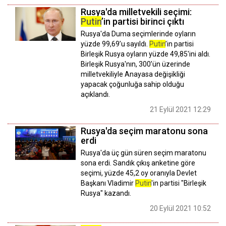
Rusya'da milletvekili seçimi:
Putin
’in partisi birinci çıktı
Rusya'da Duma seçimlerinde oyların
yüzde 99,69’u sayıldı.
Putin
’in partisi
Birleşik Rusya oyların yüzde 49,85'ini aldı.
Birleşik Rusya'nın, 300’ün üzerinde
milletvekiliyle Anayasa değişikliği
yapacak çoğunluğa sahip olduğu
açıklandı.
21 Eylül 2021 12:29
Rusya'da seçim maratonu sona
erdi
Rusya'da üç gün süren seçim maratonu
sona erdi. Sandık çıkış anketine göre
seçimi, yüzde 45,2 oy oranıyla Devlet
Başkanı Vladimir
Putin
'in partisi "Birleşik
Rusya" kazandı.
20 Eylül 2021 10:52