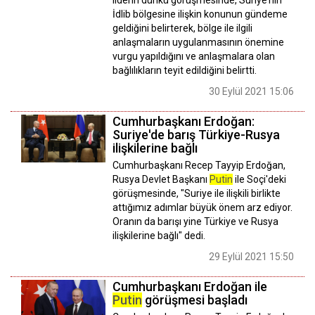
liderin dünkü görüşmesinde, Suriye’nin
İdlib bölgesine ilişkin konunun gündeme
geldiğini belirterek, bölge ile ilgili
anlaşmaların uygulanmasının önemine
vurgu yapıldığını ve anlaşmalara olan
bağlılıkların teyit edildiğini belirtti.
30 Eylül 2021 15:06
Cumhurbaşkanı Erdoğan:
Suriye'de barış Türkiye-Rusya
ilişkilerine bağlı
Cumhurbaşkanı Recep Tayyip Erdoğan,
Rusya Devlet Başkanı
Putin
ile Soçi'deki
görüşmesinde, "Suriye ile ilişkili birlikte
attığımız adımlar büyük önem arz ediyor.
Oranın da barışı yine Türkiye ve Rusya
ilişkilerine bağlı" dedi.
29 Eylül 2021 15:50
Cumhurbaşkanı Erdoğan ile
Putin
görüşmesi başladı