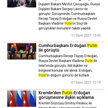
Dışişleri Bakanı Mevlüt Çavuşoğlu, Rusya
Dışişleri Bakanı Sergey Lavrov ile
görüştü. Görüşmede, Cumhurbaşkanı
Recep Tayyip Erdoğan ve Rusya Devlet
Başkanı Vladimir
Putin
'in Soçi'de
görüştükleri konuların takibi yapıldı.
11 Ekim 2021 13:45
Cumhurbaşkanı Erdoğan
Putin
ile görüştü
Cumhurbaşkanı Recep Tayyip Erdoğan,
Rusya Devlet Başkanı Vladimir
Putin
ile
telefonda görüştü. İkili ilişkiler ve
bölgesel konular ele alındı. Erdoğan,
Putin
’in doğum gününü de kutladı.
07 Ekim 2021 12:19
Kremlin’den
Putin
-Erdoğan
görüşmesine ilişkin açıklama
Kremlin Sözcüsü Dmitriy Peskov, iki