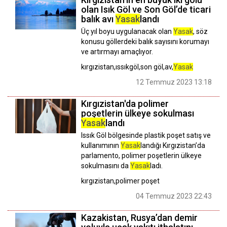
olan Isık Göl ve Son Göl’de ticari
balık avı
Yasak
landı
Üç yıl boyu uygulanacak olan
Yasak
, söz
konusu göllerdeki balık sayısını korumayı
ve artırmayı amaçlıyor.
kırgızistan,ıssıkgöl,son göl,av,
Yasak
12 Temmuz 2023 13:18
Kırgızistan'da polimer
poşetlerin ülkeye sokulması
Yasak
landı
Issık Göl bölgesinde plastik poşet satış ve
kullanımının
Yasak
landığı Kırgızistan’da
parlamento, polimer poşetlerin ülkeye
sokulmasını da
Yasak
ladı.
kırgızistan,polimer poşet
04 Temmuz 2023 22:43
Kazakistan, Rusya’dan demir