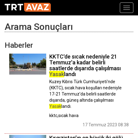
Toggl
navig
Arama Sonuçları
Haberler
KKTC'de sıcak nedeniyle 21
Temmuz'a kadar belirli
saatlerde dışarıda çalışılması
Yasak
landı
Kuzey Kıbrıs Türk Cumhuriyeti'nde
(KKTC), sıcak hava koşulları nedeniyle
17-21 Temmuz'da belirli saatlerde
dışarıda, güneş altında çalışılması
Yasak
landı.
kktc,sıcak hava
17 Temmuz 2023 08:38
Kırgızistan’ın en büyük iki gölü