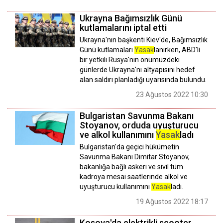
Ukrayna Bağımsızlık Günü
kutlamalarını iptal etti
Ukrayna'nın başkenti Kiev'de, Bağımsızlık
Günü kutlamaları
Yasak
lanırken, ABD'li
bir yetkili Rusya'nın önümüzdeki
günlerde Ukrayna'nı altyapısını hedef
alan saldırı planladığı uyarısında bulundu.
23 Ağustos 2022 10:30
Bulgaristan Savunma Bakanı
Stoyanov, orduda uyuşturucu
ve alkol kullanımını
Yasak
ladı
Bulgaristan'da geçici hükümetin
Savunma Bakanı Dimitar Stoyanov,
bakanlığa bağlı askeri ve sivil tüm
kadroya mesai saatlerinde alkol ve
uyuşturucu kullanımını
Yasak
ladı.
19 Ağustos 2022 18:17
Kosova'da elektrikli scooter