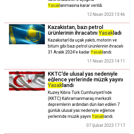
Yasak
lanmasına karar verildi.
12 Nisan 2023 13:46
Kazakistan, bazı petrol
ürünlerinin ihracatını
Yasak
ladı
Kazakistan’da uçak yakıtı, motorin ve
bitüm gibi bazı petrol ürünlerinin ihracatı
31 Aralık 2024’e kadar
Yasak
landı.
11 Nisan 2023 14:11
KKTC'de ulusal yas nedeniyle
eğlence yerlerinde müzik yayını
Yasak
landı
Kuzey Kıbrıs Türk Cumhuriyeti'nde
(KKTC) Kahramanmaraş merkezli
depremlerin ardından dün ilan edilen 7
günlük ulusal yas nedeniyle eğlence
yerlerinde müzik yayını
Yasak
landı.
07 Şubat 2023 17:17