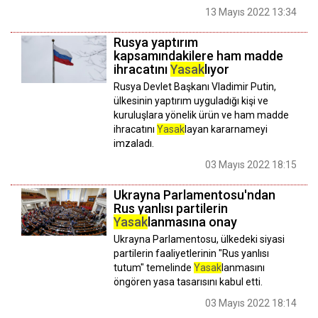
13 Mayıs 2022 13:34
Rusya yaptırım
kapsamındakilere ham madde
ihracatını
Yasak
lıyor
Rusya Devlet Başkanı Vladimir Putin,
ülkesinin yaptırım uyguladığı kişi ve
kuruluşlara yönelik ürün ve ham madde
ihracatını
Yasak
layan kararnameyi
imzaladı.
03 Mayıs 2022 18:15
Ukrayna Parlamentosu'ndan
Rus yanlısı partilerin
Yasak
lanmasına onay
Ukrayna Parlamentosu, ülkedeki siyasi
partilerin faaliyetlerinin "Rus yanlısı
tutum" temelinde
Yasak
lanmasını
öngören yasa tasarısını kabul etti.
03 Mayıs 2022 18:14