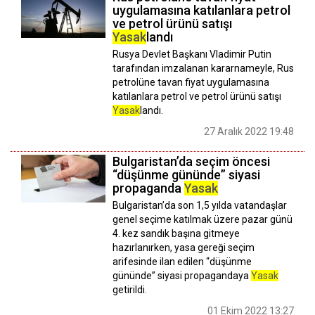
uygulamasına katılanlara petrol
ve petrol ürünü satışı
Yasak
landı
Rusya Devlet Başkanı Vladimir Putin
tarafından imzalanan kararnameyle, Rus
petrolüne tavan fiyat uygulamasına
katılanlara petrol ve petrol ürünü satışı
Yasak
landı.
27 Aralık 2022 19:48
Bulgaristan’da seçim öncesi
“düşünme gününde” siyasi
propaganda
Yasak
Bulgaristan’da son 1,5 yılda vatandaşlar
genel seçime katılmak üzere pazar günü
4. kez sandık başına gitmeye
hazırlanırken, yasa gereği seçim
arifesinde ilan edilen “düşünme
gününde” siyasi propagandaya
Yasak
getirildi.
01 Ekim 2022 13:27