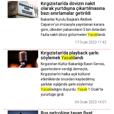
Kırgızistan’da dövizin nakit
olarak yurtdışına çıkartılmasına
bazı sınırlamalar getirildi
Bakanlar Kurulu Başkanı Akılbek
Caparov’un imzasıyla yayınlanan karara
göre, ülkeden yabancıların 5 bin dolardan
fazla nakit döviz götürmeleri
Yasak
landı.
17 Ocak 2023 11:42
Kırgızistan'da playback şarkı
söylemek
Yasak
landı
Kırgızistan Kültür Bakanlığı Basın Servisi,
gazetecilere verdiği demeçte,
Kırgızistan'ın halka açık kültürel
etkinliklerde önceden kaydedilmiş
şarkılar eşliğinde şarkı söylemeyi
Yasak
ladığını duyurdu.
Yasak
1 Ocak'ta
yürürlüğe girdi.
04 Ocak 2023 14:07
Rus petrolüne tavan fiyat