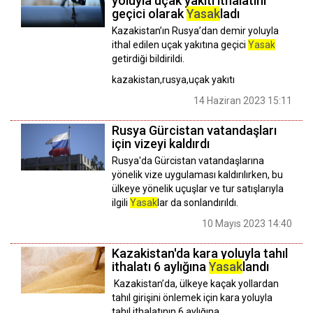
yoluyla uçak yakıtı ithalatını
geçici olarak
Yasak
ladı
Kazakistan’ın Rusya’dan demir yoluyla
ithal edilen uçak yakıtına geçici
Yasak
getirdiği bildirildi.
kazakistan,rusya,uçak yakıtı
14 Haziran 2023 15:11
Rusya Gürcistan vatandaşları
için vizeyi kaldırdı
Rusya'da Gürcistan vatandaşlarına
yönelik vize uygulaması kaldırılırken, bu
ülkeye yönelik uçuşlar ve tur satışlarıyla
ilgili
Yasak
lar da sonlandırıldı.
10 Mayıs 2023 14:40
Kazakistan'da kara yoluyla tahıl
ithalatı 6 aylığına
Yasak
landı
Kazakistan’da, ülkeye kaçak yollardan
tahıl girişini önlemek için kara yoluyla
tahıl ithalatının 6 aylığına