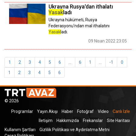
Ukrayna Rusya'dan ithalatı
Yasak
ladı
Ukrayna hükümeti, Rusya
Federasyonu'ndan mal ithalatını
Yasak
ladı.
09 Nisan 2022 23:05
1
2
3
4
5
6
...
6
1
...
-1
0
1
2
3
4
5
6
© 2026
Programlar
Yayın Akışı
Haber
Fotoğraf
Video
Canlı İzle
İletişim
Hakkımızda
Frekanslar
Site Haritası
Kullanım Şartları
Gizlilik Politikası ve Aydınlatma Metni
Çerez Politikası