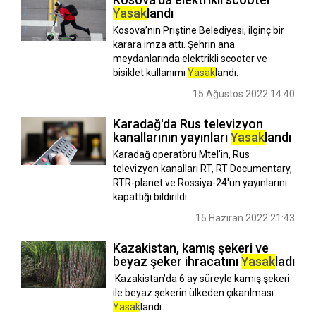
Yasak
landı
Kosova’nın Priştine Belediyesi, ilginç bir
karara imza attı. Şehrin ana
meydanlarında elektrikli scooter ve
bisiklet kullanımı
Yasak
landı.
15 Ağustos 2022 14:40
Karadağ'da Rus televizyon
kanallarının yayınları
Yasak
landı
Karadağ operatörü Mtel'in, Rus
televizyon kanalları RT, RT Documentary,
RTR-planet ve Rossiya-24'ün yayınlarını
kapattığı bildirildi.
15 Haziran 2022 21:43
Kazakistan, kamış şekeri ve
beyaz şeker ihracatını
Yasak
ladı
Kazakistan’da 6 ay süreyle kamış şekeri
ile beyaz şekerin ülkeden çıkarılması
Yasak
landı.