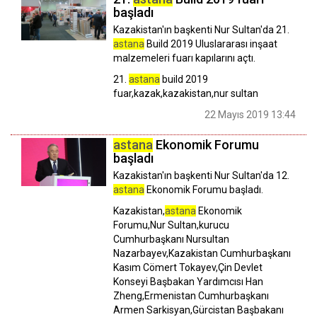
başladı
Kazakistan'ın başkenti Nur Sultan'da 21.
astana
Build 2019 Uluslararası inşaat
malzemeleri fuarı kapılarını açtı.
21.
astana
build 2019
fuar,kazak,kazakistan,nur sultan
22 Mayıs 2019 13:44
astana
Ekonomik Forumu
başladı
Kazakistan'ın başkenti Nur Sultan'da 12.
astana
Ekonomik Forumu başladı.
Kazakistan,
astana
Ekonomik
Forumu,Nur Sultan,kurucu
Cumhurbaşkanı Nursultan
Nazarbayev,Kazakistan Cumhurbaşkanı
Kasım Cömert Tokayev,Çin Devlet
Konseyi Başbakan Yardımcısı Han
Zheng,Ermenistan Cumhurbaşkanı
Armen Sarkisyan,Gürcistan Başbakanı