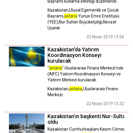
Bayramı kutlama etkinliği düzenlendi.
Kazakistan,Ulusal Egemenlik ve Çocuk
Bayramı,
astana
Yunus Emre Enstitüsü
(YEE),Nur Sultan Büyükelçiliği,Nevzat
Uyanık
25 Nisan 2019 13:56
Kazakistan'da Yatırım
Koordinasyon Konseyi
kurulacak
"
astana
" Uluslararası Finans Merkezi'nde
(AIFC) Yatırım Koordinasyon Konseyi ve
Yatırım Merkezi kurulacak.
Kazakistan,
astana
,Uluslararası Finans
Merkezi
22 Nisan 2019 15:32
Kazakistan'ın başkenti Nur-Sultan
oldu
Kazakistan Cumhurbaşkanı Kasım Cömert