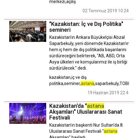
merkezi,açılış
02 Temmuz 2019 10:24
"Kazakistan: İç ve Dış Politika"
semineri
Kazakistan'ın Ankara Büyükelçisi Abzal
Saparbekuly, yeni dönemde Kazakistan'ın
hem iç hem de dış politikada başarılarını
sürdüreceğini belirterek, "AB, ABD, Orta
Asya ülkeleri ve komşularımız ile iş birliği
sürdürülecek." dedi.
kazakistan,iç ve dış
politika,seminer,
astana
,saparbekuly,TOBB
19 Haziran 2019 22:46
Kazakistan'da "
astana
Akşamları" Uluslararası Sanat
Festivali
Kazakistan'ın başkenti Nur Sultan'da 8.
Uluslararası Sanat Festivali "
astana
Akşamları" başladı.