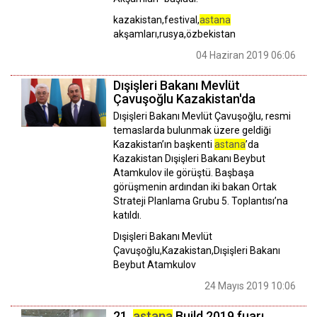
kazakistan,festival,
astana
akşamları,rusya,özbekistan
04 Haziran 2019 06:06
Dışişleri Bakanı Mevlüt
Çavuşoğlu Kazakistan'da
Dışişleri Bakanı Mevlüt Çavuşoğlu, resmi
temaslarda bulunmak üzere geldiği
Kazakistan’ın başkenti
astana
’da
Kazakistan Dışişleri Bakanı Beybut
Atamkulov ile görüştü. Başbaşa
görüşmenin ardından iki bakan Ortak
Strateji Planlama Grubu 5. Toplantısı’na
katıldı.
Dışişleri Bakanı Mevlüt
Çavuşoğlu,Kazakistan,Dışişleri Bakanı
Beybut Atamkulov
24 Mayıs 2019 10:06
21.
astana
Build 2019 fuarı