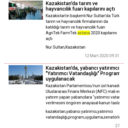
Kazakistan'da tarım ve
hayvancılık fuarı kapılarını açtı
Kazakistan'ın başkenti Nur Sultan'da Türk
tarım ve hayvancılık firmalarının da
katıldığı tarım ve hayvancılık fuarı
AgriTek FarmTek
astana
2020 kapılarını
açtı.
Nur Sultan,Kazakistan
12 Mart 2020 09:31
Kazakistan'da, yabancı yatırımcılar i
"Yatırımcı Vatandaşlığı" Programı
uygulanacak
Kazakistan Parlamentosu'nun üst kanadı Sena
Uluslararası Finans Merkezi (AIFC) mali enstr
yatırım yapan yabancılara "yatırımcı vatandaşl
verilmesini öngören anayasal kanun taslağını 
kazakistan,yabancı yatırımcı,yatırımcı
vatandaşlığı,program,uygulama,senatörler,pa
27 Aral