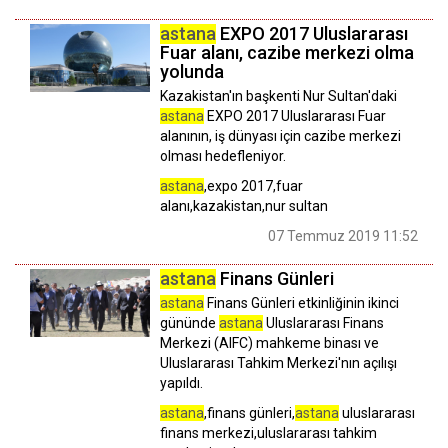
astana
EXPO 2017 Uluslararası
Fuar alanı, cazibe merkezi olma
yolunda
Kazakistan'ın başkenti Nur Sultan'daki
astana
EXPO 2017 Uluslararası Fuar
alanının, iş dünyası için cazibe merkezi
olması hedefleniyor.
astana
,expo 2017,fuar
alanı,kazakistan,nur sultan
07 Temmuz 2019 11:52
astana
Finans Günleri
astana
Finans Günleri etkinliğinin ikinci
gününde
astana
Uluslararası Finans
Merkezi (AIFC) mahkeme binası ve
Uluslararası Tahkim Merkezi'nın açılışı
yapıldı.
astana
,finans günleri,
astana
uluslararası
finans merkezi,uluslararası tahkim