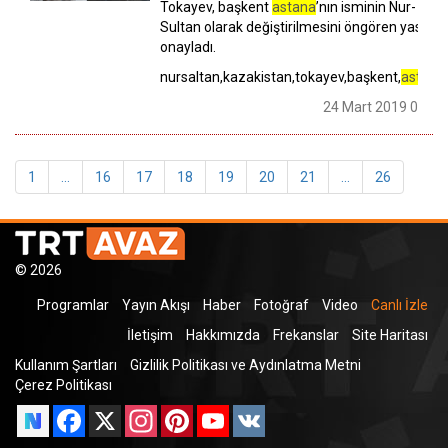
Tokayev, başkent
astana
’nın isminin Nur-
Sultan olarak değiştirilmesini öngören yasayı
onayladı.
nursaltan,kazakistan,tokayev,başkent,
astana
24 Mart 2019 07:46
1
...
16
17
18
19
20
21
...
26
© 2026
Programlar
Yayın Akışı
Haber
Fotoğraf
Video
Canlı İzle
İletişim
Hakkımızda
Frekanslar
Site Haritası
Kullanım Şartları
Gizlilik Politikası ve Aydınlatma Metni
Çerez Politikası
Facebook
X
Instagram
Pinterest
YouTube
VK