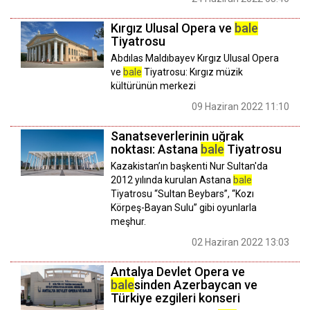
Kırgız Ulusal Opera ve
bale
Tiyatrosu
Abdılas Maldıbayev Kırgız Ulusal Opera
ve
bale
Tiyatrosu: Kırgız müzik
kültürünün merkezi
09 Haziran 2022 11:10
Sanatseverlerinin uğrak
noktası: Astana
bale
Tiyatrosu
Kazakistan’ın başkenti Nur Sultan'da
2012 yılında kurulan Astana
bale
Tiyatrosu “Sultan Beybars”, “Kozı
Körpeş-Bayan Sulu” gibi oyunlarla
meşhur.
02 Haziran 2022 13:03
Antalya Devlet Opera ve
bale
sinden Azerbaycan ve
Türkiye ezgileri konseri