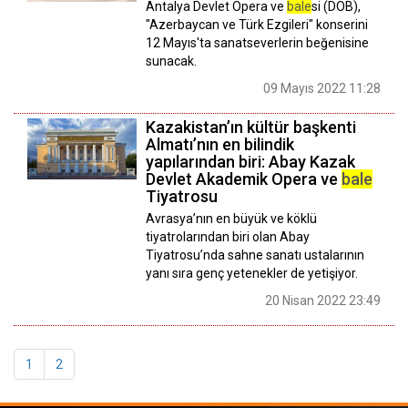
Antalya Devlet Opera ve
bale
si (DOB),
"Azerbaycan ve Türk Ezgileri" konserini
12 Mayıs'ta sanatseverlerin beğenisine
sunacak.
09 Mayıs 2022 11:28
Kazakistan’ın kültür başkenti
Almatı’nın en bilindik
yapılarından biri: Abay Kazak
Devlet Akademik Opera ve
bale
Tiyatrosu
Avrasya’nın en büyük ve köklü
tiyatrolarından biri olan Abay
Tiyatrosu’nda sahne sanatı ustalarının
yanı sıra genç yetenekler de yetişiyor.
20 Nisan 2022 23:49
1
2