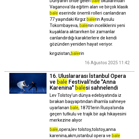
Dünyanın önde gelen
bale
okullarından
Vaganova'da eğitim alan ve birçok klasik
bale
eserinde önemli rolleri canlandıran
77 yaşındaki Kırgız
bale
rin Aysulu
Tokombayeva,
bale
nin inceliklerini yeni
kuşaklara aktarırken bir zamanlar
canlandırdığı karakterlere de kendi
gözünden yeniden hayat veriyor.
kırgızistan,
bale
rin
16 Ağustos 2025 11:42
16. Uluslararası İstanbul Opera
ve
bale
Festivali'nde "Anna
Karenina"
bale
si sahnelendi
Lev Tolstoy'un dünya edebiyatında iz
bırakan başyapıtından ilhamla sahneye
uyarlanan
bale
, 1870'lerin Rusya'sında
geçen tutkulu ve trajik bir aşk hikayesini
merkezine alıyor
bale
,opera,lev tolstoy,tolstoy,anna
karenina,akm,istanbul opera ve
bale