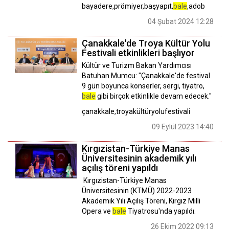
bayadere,prömiyer,başyapıt,
bale
,adob
04 Şubat 2024 12:28
Çanakkale'de Troya Kültür Yolu
Festivali etkinlikleri başlıyor
Kültür ve Turizm Bakan Yardımcısı
Batuhan Mumcu: "Çanakkale'de festival
9 gün boyunca konserler, sergi, tiyatro,
bale
gibi birçok etkinlikle devam edecek."
çanakkale,troyakültüryolufestivali
09 Eylül 2023 14:40
Kırgızistan-Türkiye Manas
Üniversitesinin akademik yılı
açılış töreni yapıldı
Kırgızistan-Türkiye Manas
Üniversitesinin (KTMÜ) 2022-2023
Akademik Yılı Açılış Töreni, Kırgız Milli
Opera ve
bale
Tiyatrosu'nda yapıldı.
26 Ekim 2022 09:13