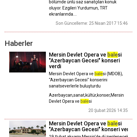
bölümde ünlü saz sanatçıları konuk
oluyor. Ezgileri Yurdumun, TRT
ekranlarında....
Son Güncelleme: 25 Nisan 2017 15:46
Haberler
Mersin Devlet Opera ve
bale
si
"Azerbaycan Gecesi" konseri
verdi
Mersin Devlet Opera ve
bale
si (MDOB),
"Azerbaycan Gecesi" konserini
sanatseverlerle buluşturdu
Azerbaycan,sanat,kültür,konser,Mersin
Devlet Opera ve
bale
si
20 Şubat 2026 14:35
Mersin Devlet Opera ve
bale
si
"Azerbaycan Gecesi" konseri verec
19 Şubat akşamı Mersin'de düzenlenecek