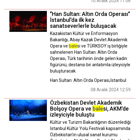
10 Aralık 2024 11:06
"Han Sultan: Altın Orda Operası"
İstanbul'da ilk kez
sanatseverlerle buluşacak
Kazakistan Kültür ve Enformasyon
Bakanlığı, Abay Kazak Devlet Akademik
Opera ve
bale
si ve TÜRKSOY iş birliğiyle
sahnelenen Han Sultan: Altın Orda
Operası, Türk tarihinin önde gelen kadın
figürünü, destansı bir anlatımla izleyiciyle
buluşturacak.
Han Sultan: Altın Orda Operası,İstanbul
08 Aralık 2024 12:59
Özbekistan Devlet Akademik
Bolşoy Opera ve
bale
si, AKM'de
izleyiciyle buluştu
Kültür ve Turizm Bakanlığının düzenlediği
İstanbul Kültür Yolu Festivali kapsamında
Özbekistan'ın ulusal sanat kurumu