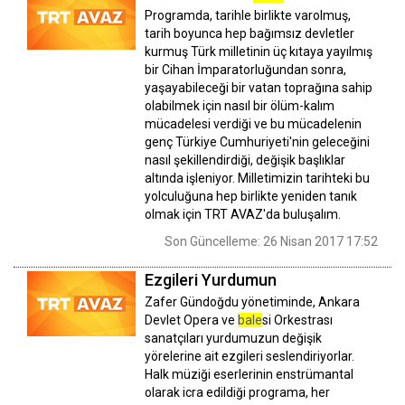
Programda, tarihle birlikte varolmuş,
tarih boyunca hep bağımsız devletler
kurmuş Türk milletinin üç kıtaya yayılmış
bir Cihan İmparatorluğundan sonra,
yaşayabileceği bir vatan toprağına sahip
olabilmek için nasıl bir ölüm-kalım
mücadelesi verdiği ve bu mücadelenin
genç Türkiye Cumhuriyeti'nin geleceğini
nasıl şekillendirdiği, değişik başlıklar
altında işleniyor. Milletimizin tarihteki bu
yolculuğuna hep birlikte yeniden tanık
olmak için TRT AVAZ'da buluşalım.
Son Güncelleme: 26 Nisan 2017 17:52
Ezgileri Yurdumun
Zafer Gündoğdu yönetiminde, Ankara
Devlet Opera ve
bale
si Orkestrası
sanatçıları yurdumuzun değişik
yörelerine ait ezgileri seslendiriyorlar.
Halk müziği eserlerinin enstrümantal
olarak icra edildiği programa, her