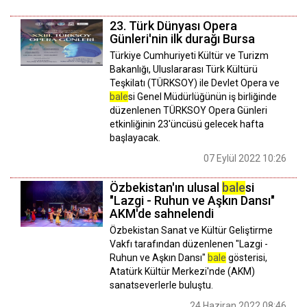
23. Türk Dünyası Opera
Günleri'nin ilk durağı Bursa
Türkiye Cumhuriyeti Kültür ve Turizm
Bakanlığı, Uluslararası Türk Kültürü
Teşkilatı (TÜRKSOY) ile Devlet Opera ve
bale
si Genel Müdürlüğünün iş birliğinde
düzenlenen TÜRKSOY Opera Günleri
etkinliğinin 23'üncüsü gelecek hafta
başlayacak.
07 Eylül 2022 10:26
Özbekistan'ın ulusal
bale
si
"Lazgi - Ruhun ve Aşkın Dansı"
AKM'de sahnelendi
Özbekistan Sanat ve Kültür Geliştirme
Vakfı tarafından düzenlenen "Lazgi -
Ruhun ve Aşkın Dansı"
bale
gösterisi,
Atatürk Kültür Merkezi'nde (AKM)
sanatseverlerle buluştu.
24 Haziran 2022 08:46