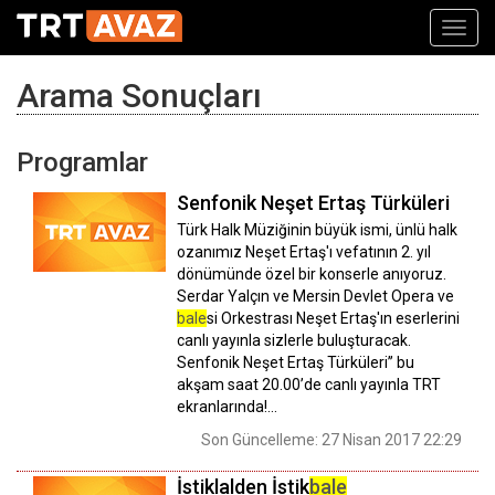
Toggl
navig
Arama Sonuçları
Programlar
Senfonik Neşet Ertaş Türküleri
Türk Halk Müziğinin büyük ismi, ünlü halk
ozanımız Neşet Ertaş'ı vefatının 2. yıl
dönümünde özel bir konserle anıyoruz.
Serdar Yalçın ve Mersin Devlet Opera ve
bale
si Orkestrası Neşet Ertaş'ın eserlerini
canlı yayınla sizlerle buluşturacak.
Senfonik Neşet Ertaş Türküleri’’ bu
akşam saat 20.00’de canlı yayınla TRT
ekranlarında!...
Son Güncelleme: 27 Nisan 2017 22:29
İstiklalden İstik
bale