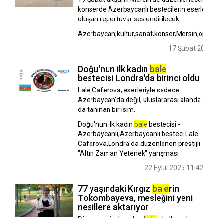
konserde Azerbaycanlı bestecilerin eserlerin
oluşan repertuvar seslendirilecek
Azerbaycan,kültür,sanat,konser,Mersin,opera,
17 Şubat 2026 1
Doğu'nun ilk kadın
bale
bestecisi Londra'da birinci oldu
Lale Caferova, eserleriyle sadece
Azerbaycan'da değil, uluslararası alanda
da tanınan bir isim.
Doğu'nun ilk kadın
bale
bestecisi -
Azerbaycanlı,Azerbaycanlı besteci Lale
Caferova,Londra'da düzenlenen prestijli
"Altın Zaman Yetenek" yarışması
22 Eylül 2025 11:42
77 yaşındaki Kırgız
bale
rin
Tokombayeva, mesleğini yeni
nesillere aktarıyor