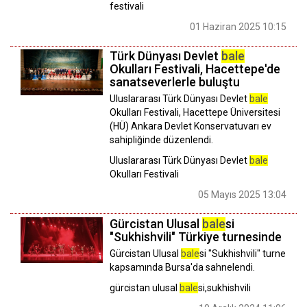
festivali
01 Haziran 2025 10:15
Türk Dünyası Devlet
bale
Okulları Festivali, Hacettepe'de
sanatseverlerle buluştu
Uluslararası Türk Dünyası Devlet
bale
Okulları Festivali, Hacettepe Üniversitesi
(HÜ) Ankara Devlet Konservatuvarı ev
sahipliğinde düzenlendi.
Uluslararası Türk Dünyası Devlet
bale
Okulları Festivali
05 Mayıs 2025 13:04
Gürcistan Ulusal
bale
si
"Sukhishvili" Türkiye turnesinde
Gürcistan Ulusal
bale
si "Sukhishvili" turne
kapsamında Bursa'da sahnelendi.
gürcistan ulusal
bale
si,sukhishvili