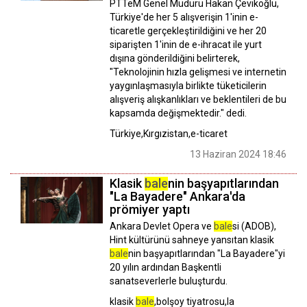
PTTeM Genel Müdürü Hakan Çevikoğlu,
Türkiye'de her 5 alışverişin 1'inin e-
ticaretle gerçekleştirildiğini ve her 20
siparişten 1'inin de e-ihracat ile yurt
dışına gönderildiğini belirterek,
"Teknolojinin hızla gelişmesi ve internetin
yaygınlaşmasıyla birlikte tüketicilerin
alışveriş alışkanlıkları ve beklentileri de bu
kapsamda değişmektedir." dedi.
Türkiye,Kırgızistan,e-ticaret
13 Haziran 2024 18:46
Klasik
bale
nin başyapıtlarından
"La Bayadere" Ankara'da
prömiyer yaptı
Ankara Devlet Opera ve
bale
si (ADOB),
Hint kültürünü sahneye yansıtan klasik
bale
nin başyapıtlarından "La Bayadere"yi
20 yılın ardından Başkentli
sanatseverlerle buluşturdu.
klasik
bale
,bolşoy tiyatrosu,la