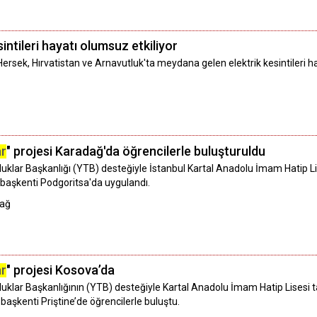
sintileri hayatı olumsuz etkiliyor
ersek, Hırvatistan ve Arnavutluk'ta meydana gelen elektrik kesintileri ha
ar
" projesi Karadağ'da öğrencilerle buluşturuldu
uluklar Başkanlığı (YTB) desteğiyle İstanbul Kartal Anadolu İmam Hatip 
n başkenti Podgoritsa'da uygulandı.
dağ
ar
" projesi Kosova’da
uluklar Başkanlığının (YTB) desteğiyle Kartal Anadolu İmam Hatip Lisesi
 başkenti Priştine’de öğrencilerle buluştu.