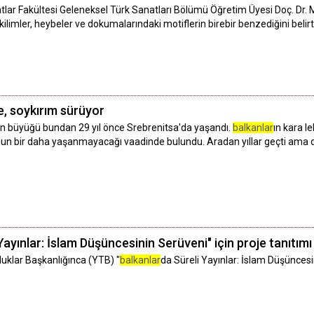
tlar Fakültesi Geleneksel Türk Sanatları Bölümü Öğretim Üyesi Doç. Dr. M
ilimler, heybeler ve dokumalarındaki motiflerin birebir benzediğini belirtt
, soykırım sürüyor
en büyüğü bundan 29 yıl önce Srebrenitsa'da yaşandı.
balkanlar
ın kara l
un bir daha yaşanmayacağı vaadinde bulundu. Aradan yıllar geçti ama dü
Yayınlar: İslam Düşüncesinin Serüveni" için proje tanıtım
luklar Başkanlığınca (YTB) "
balkanlar
da Süreli Yayınlar: İslam Düşüncesi