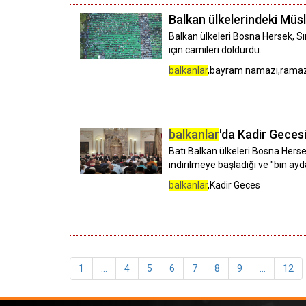
Balkan ülkelerindeki Müs
Balkan ülkeleri Bosna Hersek, 
için camileri doldurdu.
balkanlar
,bayram namazı,rama
balkanlar
'da Kadir Gecesi
Batı Balkan ülkeleri Bosna Hers
indirilmeye başladığı ve "bin ayd
balkanlar
,Kadir Geces
1
...
4
5
6
7
8
9
...
12