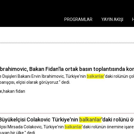
PROGRAMLAR
YAYIN AKIŞI
İbrahimovic, Bakan Fidan'la ortak basın toplantısında ko
Dışişleri Bakanı Ervin İbrahimovic, Türkiye'nin
balkanlar
'daki rolünün ç
arışçısı, elçisi olarak görüyoruz." dedi.
ye,hakan fidan
üyükelçisi Colakovic Türkiye'nin
balkanlar
'daki rolünü 
isi Mirsada Colakovic, Türkiye'nin
balkanlar
'daki rolünün önemine işaret
yan bir ülke." dedi.