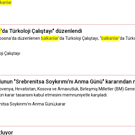
lkanlar
r
'da Türkoloji Çalıştayı" düzenlendi
ybosna'da düzenlenen
balkanlar
'da Türkoloji Çalıştayı, "
balkanlar
'da Türk
ji Çalıştayı
lunun "Srebrenitsa Soykırımı'nı Anma Günü" kararında
lovenya, Hırvatistan, Kosova ve Arnavutluk, Birleşmiş Milletler (BM) Ge
in karar tasarısını kabul etmesini memnuniyetle karşıladı.
nitsa Soykırımı'nı Anma Günü,karar
tluyor