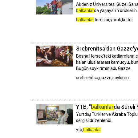
Akdeniz Üniversitesi Güzel Sana
balkanlar
da yaşayan Yörüklerin k
balkanlar
,toroslar,yörük,kültür
Srebrenitsa'dan Gazze'ye
Bosna Hersek'teki katliamların 
kalan uluslararası kamuoyu, bun
Bugün soykırımın adı, Gazze...
srebrenitsa,gazze,soykırım
YTB, "
balkanlar
da Süreli 
Yurtdışı Türkler ve Akraba Toplu
sergisi düzenlendi.
ytb,
balkanlar