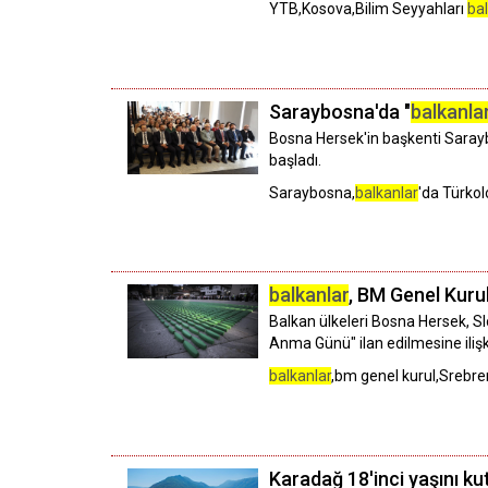
YTB,Kosova,Bilim Seyyahları
ba
Saraybosna'da "
balkanla
Bosna Hersek'in başkenti Sara
başladı.
Saraybosna,
balkanlar
'da Türkolo
balkanlar
, BM Genel Kuru
Balkan ülkeleri Bosna Hersek, S
Anma Günü" ilan edilmesine ilişk
balkanlar
,bm genel kurul,Srebre
Karadağ 18'inci yaşını ku