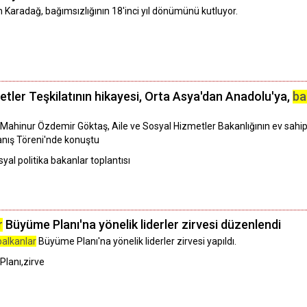
n Karadağ, bağımsızlığının 18'inci yıl dönümünü kutluyor.
etler Teşkilatının hikayesi, Orta Asya'dan Anadolu'ya,
ba
Mahinur Özdemir Göktaş, Aile ve Sosyal Hizmetler Bakanlığının ev sahipl
panış Töreni'nde konuştu
al politika bakanlar toplantısı
r
Büyüme Planı'na yönelik liderler zirvesi düzenlendi
balkanlar
Büyüme Planı'na yönelik liderler zirvesi yapıldı.
lanı,zirve