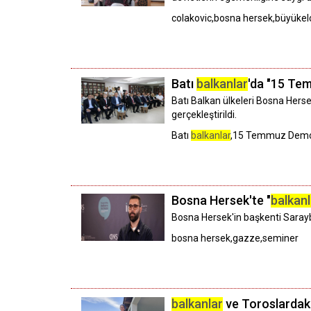
colakovic,bosna hersek,büyükelçi
Batı
balkanlar
'da "15 Tem
Batı Balkan ülkeleri Bosna Hers
gerçekleştirildi.
Batı
balkanlar
,15 Temmuz Demokr
Bosna Hersek'te "
balkanl
Bosna Hersek'in başkenti Saray
bosna hersek,gazze,seminer
balkanlar
ve Toroslardaki 