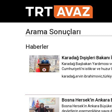
Arama Sonuçları
Haberler
Karadağ Dışişleri Bakanı 
Karadağ Başbakan Yardımcısı ve 
Cumhuriyeti'ni istikrar ve huzur b
karadağ,ervin ibrahimovic,türki
Bosna Hersek'in Ankara B
Bosna Hersek'in Ankara Büyükelç
devletlerin egemenliğine saygı du