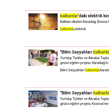
balkanlar
'daki elektrik ke
Balkan ülkeleri Karadağ, Bosna H
balkanlar
,elektrik
"Bilim Seyyahları
balkanl
Yurtdışı Türkler ve Akraba Topl
gezici eğitim projesi, Karadağ'ı
Bilim Seyyahları
balkanlar
,Kara
"Bilim Seyyahları
balkanl
Yurtdışı Türkler ve Akraba Topl
gezici eğitim projesi, Kosova’nın