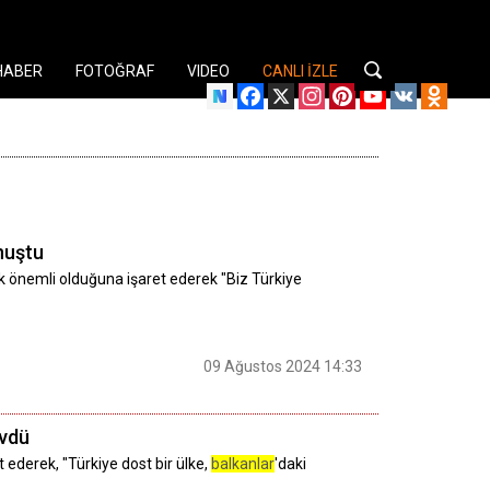
HABER
FOTOĞRAF
VIDEO
CANLI İZLE
Facebook
X
Instagram
Pinterest
YouTube
VK
Odnok
nuştu
ok önemli olduğuna işaret ederek "Biz Türkiye
09 Ağustos 2024 14:33
övdü
 ederek, "Türkiye dost bir ülke,
balkanlar
'daki