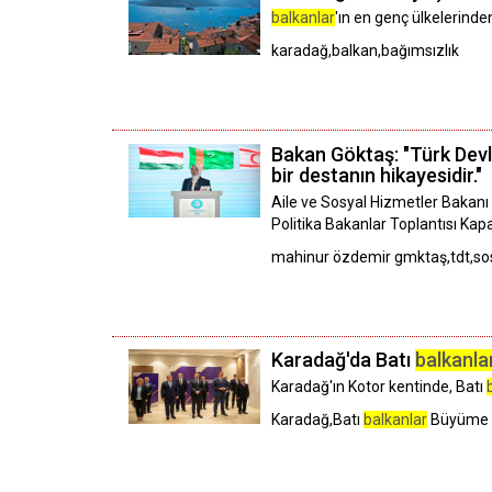
balkanlar
'ın en genç ülkelerinde
karadağ,balkan,bağımsızlık
Bakan Göktaş: "Türk Devl
bir destanın hikayesidir."
Aile ve Sosyal Hizmetler Bakanı 
Politika Bakanlar Toplantısı Ka
mahinur özdemir gmktaş,tdt,sosy
Karadağ'da Batı
balkanla
Karadağ'ın Kotor kentinde, Batı
Karadağ,Batı
balkanlar
Büyüme P