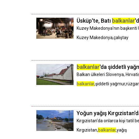
Üsküp'te, Batı
balkanlar
'
Kuzey Makedonya'nın başkenti 
Kuzey Makedonya,çalıştay
balkanlar
'da şiddetli yağ
Balkan ülkeleri Slovenya, Hırvati
balkanlar
,şiddetli yağmur,rüzgar
Yoğun yağış Kırgızistan'
Kırgızistan'da onlarca kişi tatil
Kırgızistan,
balkanlar
,yağış