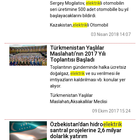
Sergey Mogilatov,
elektrik
li otomobilin
seri üretimine 500 adet otomobille bu yıl
başlayacaklarını bildirdi.
Kazakistan,
elektrik
li Otomobil
03 Nisan 2018 14:07
Türkmenistan Yaşlılar
Maslahatı’nın 2017 Yılı
Toplantısı Başladı
Toplantının gündeminde halka ücretsiz
doğalgaz,
elektrik
ve su verilmesi ile
imtiyazların kaldırılması vb. konular yer
alıyor.
Türkmenistan Yaşlılar
Maslahatı,Aksakallılar Meclisi
09 Ekim 2017 15:24
Özbekistan'dan hidro
elektrik
santral projelerine 2,6 milyar
dolarlık yatırım