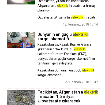
Özbekistan, yıl sonuna kadar komşu
Afganistan'a
elektrik
ihracatını artırmayı
planlıyor.
Özbekistan,Afganistan,
elektrik
ihracatı
12 Temmuz 2018 10:14
Dünyanın en güçlü
elektrik
li
kargo lokomotifi
Kazakistan'da, Kazak, Rus ve Fransız
şirketlerin ortak kurduğu
elektrik
li
Lokomotif Üretim Fabrikası (EKZ),
dünyadaki en güçlü kargo lokomotifinin
tanıtımını gerçekleştirdi.
Kazakistan,Dünyanın en güçlü
elektrik
li
kargo lokomotifi
27 Haziran 2018 13:47
Tacikistan, Afganistan'a
elektrik
ihracatını 1,5 milyar
kilovatsaate çıkaracak