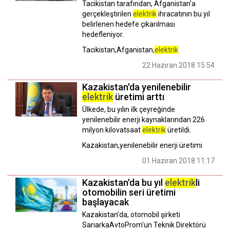
Tacikistan tarafından, Afganistan'a
gerçekleştirilen
elektrik
ihracatının bu yıl
belirlenen hedefe çıkarılması
hedefleniyor.
Tacikistan,Afganistan,
elektrik
22 Haziran 2018 15:54
Kazakistan'da yenilenebilir
elektrik
üretimi arttı
Ülkede, bu yılın ilk çeyreğinde
yenilenebilir enerji kaynaklarından 226
milyon kilovatsaat
elektrik
üretildi.
Kazakistan,yenilenebilir enerji üretimi
01 Haziran 2018 11:17
Kazakistan'da bu yıl
elektrik
li
otomobilin seri üretimi
başlayacak
Kazakistan’da, otomobil şirketi
SarıarkaAvtoProm'un Teknik Direktörü