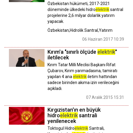
Özbekistan hükümeti, 2017-2021
döneminde ülkedeki hidro
elektrik
santral
projelerine 2,6 milyar dolarlık yatırım
yapacak.
Özbekistan,Hidrolik Santral,Yatırım
06 Haziran 2017 10:39
Kırım'a "sınırlı ölçüde
elektrik
"
iletilecek
Kırım Tatar Milli Meclisi Başkanı Rifat
Çubarov, Kırım yarımadasına, tamiratı
yapılan 4 ana
elektrik
iletim hattından
sadece birinden akıma izin verileceğini
açıkladı.
07 Aralık 2015 15:31
Kırgızistan'ın en büyük
hidro
elektrik
santrali
yenilenecek
Toktogul Hidro
elektrik
Santrali,