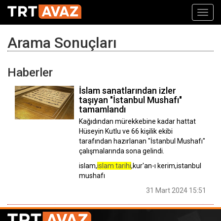
Toggl
navig
Arama Sonuçları
Haberler
İslam sanatlarından izler
taşıyan "İstanbul Mushafı"
tamamlandı
Kağıdından mürekkebine kadar hattat
Hüseyin Kutlu ve 66 kişilik ekibi
tarafından hazırlanan "İstanbul Mushafı"
çalışmalarında sona gelindi.
islam,
islam tarihi
,kur'an-ı kerim,istanbul
mushafı
31 Mart 2024 15:51