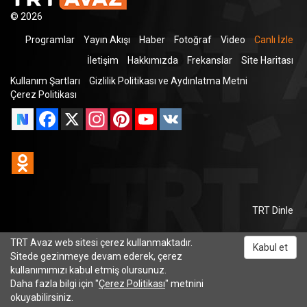
© 2026
Programlar
Yayın Akışı
Haber
Fotoğraf
Video
Canlı İzle
İletişim
Hakkımızda
Frekanslar
Site Haritası
Kullanım Şartları
Gizlilik Politikası ve Aydınlatma Metni
Çerez Politikası
Facebook
X
Instagram
Pinterest
YouTube
VK
Odnoklassniki
TRT Dinle
TRT Avaz web sitesi çerez kullanmaktadır.
Kabul et
Sitede gezinmeye devam ederek, çerez
kullanımımızı kabul etmiş olursunuz.
Daha fazla bilgi için "
Çerez Politikası
" metnini
okuyabilirsiniz.