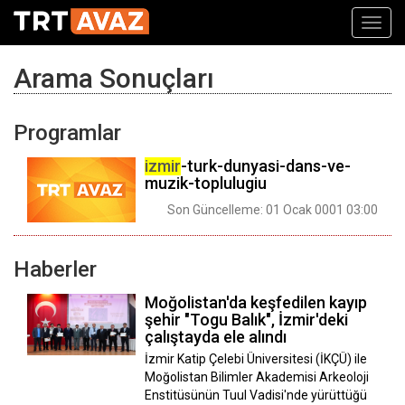
Toggl
navig
Arama Sonuçları
Programlar
izmir
-turk-dunyasi-dans-ve-
muzik-toplulugiu
Son Güncelleme: 01 Ocak 0001 03:00
Haberler
Moğolistan'da keşfedilen kayıp
şehir "Togu Balık", İzmir'deki
çalıştayda ele alındı
İzmir Katip Çelebi Üniversitesi (İKÇÜ) ile
Moğolistan Bilimler Akademisi Arkeoloji
Enstitüsünün Tuul Vadisi'nde yürüttüğü