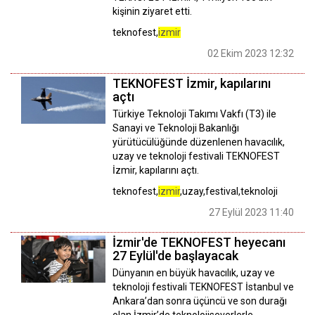
kişinin ziyaret etti.
teknofest,
izmir
02 Ekim 2023 12:32
TEKNOFEST İzmir, kapılarını
açtı
Türkiye Teknoloji Takımı Vakfı (T3) ile
Sanayi ve Teknoloji Bakanlığı
yürütücülüğünde düzenlenen havacılık,
uzay ve teknoloji festivali TEKNOFEST
İzmir, kapılarını açtı.
teknofest,
izmir
,uzay,festival,teknoloji
27 Eylül 2023 11:40
İzmir'de TEKNOFEST heyecanı
27 Eylül'de başlayacak
Dünyanın en büyük havacılık, uzay ve
teknoloji festivali TEKNOFEST İstanbul ve
Ankara’dan sonra üçüncü ve son durağı
olan İzmir’de teknolojiseverlerle