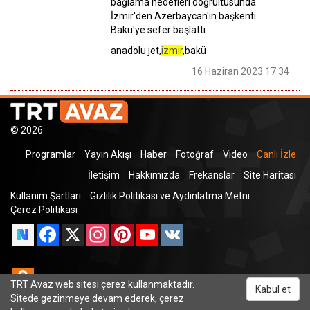
bağlama hedefleri doğrultusunda
İzmir'den Azerbaycan'ın başkenti
Bakü'ye sefer başlattı.
anadolu jet,
izmir
,bakü
16 Haziran 2023 17:34
© 2026
Programlar
Yayın Akışı
Haber
Fotoğraf
Video
Canlı İzle
İletişim
Hakkımızda
Frekanslar
Site Haritası
Kullanım Şartları
Gizlilik Politikası ve Aydınlatma Metni
Çerez Politikası
Facebook
X
Instagram
Pinterest
YouTube
VK
Odnoklassniki
TRT Avaz web sitesi çerez kullanmaktadır.
Kabul et
Sitede gezinmeye devam ederek, çerez