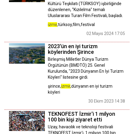
Kültürü Teşkilatı (TÜRKSOY) işbirliğinde
düzenlenen, "Kızılelma" temalı
Uluslararası Turan Film Festivali, başladı.
izmir
,türksoy,film,festival
02 Mayıs 2024 17:05
2023'ün en iyi turizm
köylerinden Şirince
Birleşmiş Milletler Dünya Turizm
Örgütünün (BMDTÖ) 25. Genel
Kurulunda, "2023 Dünyanın En İyi Turizm
Köyleri" listesine girdi.
şirince,
izmir
,dünyanın en iyi turizm
köyleri
30 Ekim 2023 14:38
TEKNOFEST İzmir'i 1 milyon
100 bin kişi ziyaret etti
Uzay, havacılık ve teknoloji festivali
TEKNOFEST İzmir'i, 1 milyon 100 bin