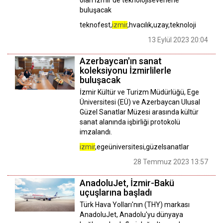
buluşacak
teknofest,
izmir
,hvacılık,uzay,teknoloji
13 Eylül 2023 20:04
Azerbaycan'ın sanat
koleksiyonu İzmirlilerle
buluşacak
İzmir Kültür ve Turizm Müdürlüğü, Ege
Üniversitesi (EÜ) ve Azerbaycan Ulusal
Güzel Sanatlar Müzesi arasında kültür
sanat alanında işbirliği protokolü
imzalandı.
izmir
,egeüniversitesi,güzelsanatlar
28 Temmuz 2023 13:57
AnadoluJet, İzmir-Bakü
uçuşlarına başladı
Türk Hava Yolları'nın (THY) markası
AnadoluJet, Anadolu'yu dünyaya