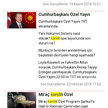
Son Güncelleme: 19 Kasım 2018 10:51
Cumhurbaşkanı Özel Yayın
Cumhurbaşkanı Özel Yayını TRT
ekranlarında...
Yeni Hükümet Sistemi nasıl
olacak?
kandil
operasyonunda son
durum ne?
Münbiç'in terörden arındırılması için
başlatılan devriyeler hangi aşamada?
Leyla Köselerli ve Fahrettin Altun
soracak, Cumhurbaşkanı Recep Tayyip
Erdoğan yanıtlayacak. Cumhurbaşkanı
Özel Yayını
22:50
’de TRT ekranlarında....
Son Güncelleme: 22 Haziran 2018 17:22
Miraç
kandil
i Özel
Miraç
kandil
i Özel Programı Şanlıurfa
Halil Ür Rahman Camii'nden saat