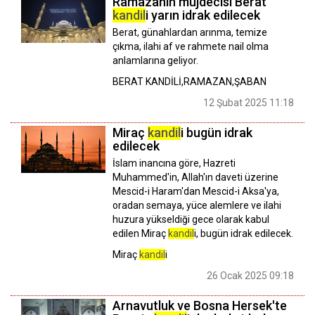
Ramazanın müjdecisi Berat
kandil
i yarın idrak edilecek
Berat, günahlardan arınma, temize
çıkma, ilahi af ve rahmete nail olma
anlamlarına geliyor.
BERAT KANDİLİ,RAMAZAN,ŞABAN
12 Şubat 2025 11:18
Miraç
kandil
i bugün idrak
edilecek
İslam inancına göre, Hazreti
Muhammed'in, Allah'ın daveti üzerine
Mescid-i Haram'dan Mescid-i Aksa'ya,
oradan semaya, yüce alemlere ve ilahi
huzura yükseldiği gece olarak kabul
edilen Miraç
kandil
i, bugün idrak edilecek.
Miraç
kandil
i
26 Ocak 2025 09:18
Arnavutluk ve Bosna Hersek'te