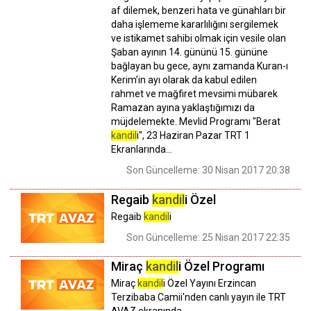
af dilemek, benzeri hata ve günahları bir
daha işlememe kararlılığını sergilemek
ve istikamet sahibi olmak için vesile olan
Şaban ayının 14. gününü 15. gününe
bağlayan bu gece, aynı zamanda Kuran-ı
Kerim’in ayı olarak da kabul edilen
rahmet ve mağfiret mevsimi mübarek
Ramazan ayına yaklaştığımızı da
müjdelemekte. Mevlid Programı "Berat
kandil
i", 23 Haziran Pazar TRT 1
Ekranlarında…
Son Güncelleme: 30 Nisan 2017 20:38
Regaib
kandil
i Özel
Regaib
kandil
i
Son Güncelleme: 25 Nisan 2017 22:35
Miraç
kandil
i Özel Programı
Miraç
kandil
i Özel Yayını Erzincan
Terzibaba Camii'nden canlı yayın ile TRT