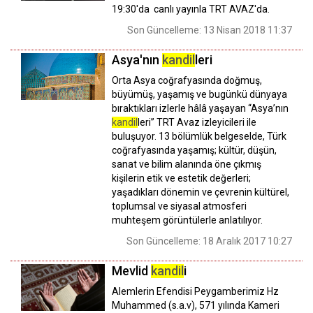
19:30'da canlı yayınla TRT AVAZ'da.
Son Güncelleme: 13 Nisan 2018 11:37
Asya'nın
kandil
leri
Orta Asya coğrafyasında doğmuş,
büyümüş, yaşamış ve bugünkü dünyaya
bıraktıkları izlerle hâlâ yaşayan “Asya’nın
kandil
leri” TRT Avaz izleyicileri ile
buluşuyor. 13 bölümlük belgeselde, Türk
coğrafyasında yaşamış; kültür, düşün,
sanat ve bilim alanında öne çıkmış
kişilerin etik ve estetik değerleri;
yaşadıkları dönemin ve çevrenin kültürel,
toplumsal ve siyasal atmosferi
muhteşem görüntülerle anlatılıyor.
Son Güncelleme: 18 Aralık 2017 10:27
Mevlid
kandil
i
Alemlerin Efendisi Peygamberimiz Hz
Muhammed (s.a.v), 571 yılında Kameri