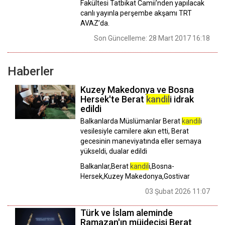
Fakültesi Tatbikat Camii’nden yapılacak
canlı yayınla perşembe akşamı TRT
AVAZ’da.
Son Güncelleme: 28 Mart 2017 16:18
Haberler
Kuzey Makedonya ve Bosna
Hersek'te Berat
kandil
i idrak
edildi
Balkanlarda Müslümanlar Berat
kandil
i
vesilesiyle camilere akın etti, Berat
gecesinin maneviyatında eller semaya
yükseldi, dualar edildi
Balkanlar,Berat
kandil
i,Bosna-
Hersek,Kuzey Makedonya,Gostivar
03 Şubat 2026 11:07
Türk ve İslam aleminde
Ramazan'ın müjdecisi Berat