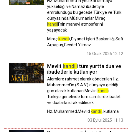
Hz. Muhammed'in yedi kat semaya
yükseldiği ve Namaz ibadetiyle
emrolunduğu bu gecede Türkiye ve Türk
dünyasında Müslümanlar Miraç
kandil
i'nin manevi atmosferini
yaşayacak
Miraç
kandil
i,Diyanet İşleri Başkanlığı,Safi
Arpaguş,Cevdet Yılmaz
15 Ocak 2026 12:12
Mevlit
kandil
i tüm yurtta dua ve
ibadetlerle kutlanıyor
Alemlere rahmet olarak gönderilen Hz.
Muhammed'in (S.A.V.) dünyaya geldiği
gün olarak kutlanan Mevlid
kandil
i
Türkiye genelinde tüm camilerde ibadet
ve dualarla idrak edilecek
Hz. Muhammed,Mevlid
kandil
i,kutlama
03 Eylül 2025 11:13