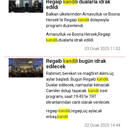
Regaip
kandil
i dualarla idrak
edildi
Balkan ülkelerinden Arnavutluk ve Bosna
Hersek'te Regaip
kandil
i dolayısıyla
program düzenlendi.
Arnavutluk ve Bosna Hersek,Regaip
kandil
i,dualarla idrak edildi
03 Ocak 2025 11:02
Regaib
kandil
i bugün idrak
edilecek
Rahmet, bereket ve mağfiret iklimi üç
aylar başladı. Bugün Regaib
kandil
i.
Dualar edilecek, namazlar kılınacak.
Camiler dolup taşacak.
kandil
özel
programı, saat 19.45'te TRT
ekranlarından canlı olarak verilecek.
regaip
kandil
i,regaip,üç aylar,ali
erbaş,
kandil
02 Ocak 2025 14:44