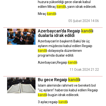
huzura yükseldiği gece olarak kabul
edilen Miraç
kandil
i, yarın idrak edilecek.
Miraç
kandil
i
05 Şubat 2024 14:06
Azerbaycan'da Regaip
kandil
i
dualarla idrak edildi
Azerbaycan'ın başkenti Bakü'de üç
ayların müjdecisi kabul edilen Regaip
kandil
i dolayısıyla düzenlenen
programda dualar edildi.
Azerbaycan,Regaip
kandil
i
11 Ocak 2024 21:22
Bu gece Regaip
kandil
i
İslam aleminde rahmeti ve bereketi bol
"üç ayların" habercisi kabul edilen Regaip
kandil
i bugün idrak edilecek.
3 aylar,regaip
kandil
i