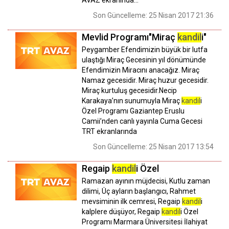
AVAZ ekranında...
Son Güncelleme: 25 Nisan 2017 21:36
Mevlid Programı"Miraç
kandil
i"
Peygamber Efendimizin büyük bir lutfa
ulaştığı Miraç Gecesinin yıl dönümünde
Efendimizin Miracını anacağız. Miraç
Namaz gecesidir. Miraç huzur gecesidir.
Miraç kurtuluş gecesidir.Necip
Karakaya’nın sunumuyla Miraç
kandil
i
Özel Programı Gaziantep Eruslu
Camii’nden canlı yayınla Cuma Gecesi
TRT ekranlarında
Son Güncelleme: 25 Nisan 2017 13:54
Regaip
kandil
i Özel
Ramazan ayının müjdecisi, Kutlu zaman
dilimi, Üç ayların başlangıcı, Rahmet
mevsiminin ilk cemresi, Regaip
kandil
i
kalplere düşüyor, Regaip
kandil
i Özel
Programı Marmara Üniversitesi İlahiyat