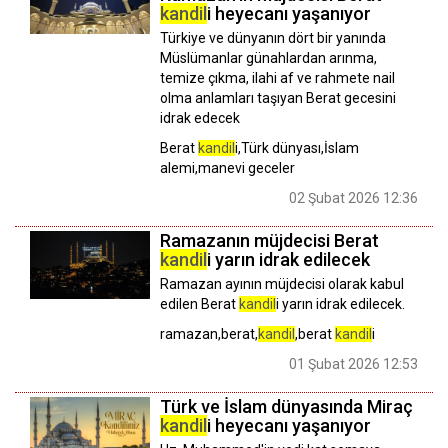
kandil
i heyecanı yaşanıyor
Türkiye ve dünyanın dört bir yanında
Müslümanlar günahlardan arınma,
temize çıkma, ilahi af ve rahmete nail
olma anlamları taşıyan Berat gecesini
idrak edecek
Berat
kandil
i,Türk dünyası,İslam
alemi,manevi geceler
02 Şubat 2026 12:36
Ramazanın müjdecisi Berat
kandil
i yarın idrak edilecek
Ramazan ayının müjdecisi olarak kabul
edilen Berat
kandil
i yarın idrak edilecek.
ramazan,berat,
kandil
,berat
kandil
i
01 Şubat 2026 12:53
Türk ve İslam dünyasında Miraç
kandil
i heyecanı yaşanıyor