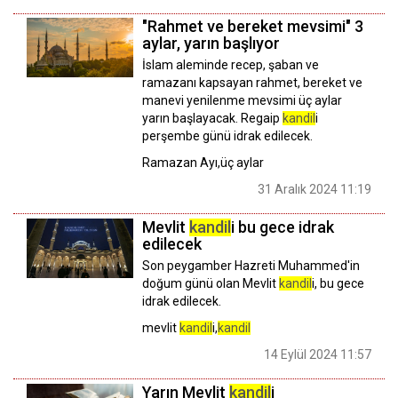
"Rahmet ve bereket mevsimi" 3
aylar, yarın başlıyor
İslam aleminde recep, şaban ve
ramazanı kapsayan rahmet, bereket ve
manevi yenilenme mevsimi üç aylar
yarın başlayacak. Regaip
kandil
i
perşembe günü idrak edilecek.
Ramazan Ayı,üç aylar
31 Aralık 2024 11:19
Mevlit
kandil
i bu gece idrak
edilecek
Son peygamber Hazreti Muhammed'in
doğum günü olan Mevlit
kandil
i, bu gece
idrak edilecek.
mevlit
kandil
i,
kandil
14 Eylül 2024 11:57
Yarın Mevlit
kandil
i