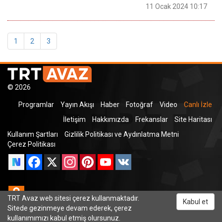
11 Ocak 2024 10:17
1
2
3
© 2026
Programlar
Yayın Akışı
Haber
Fotoğraf
Video
Canlı İzle
İletişim
Hakkımızda
Frekanslar
Site Haritası
Kullanım Şartları
Gizlilik Politikası ve Aydınlatma Metni
Çerez Politikası
Facebook
X
Instagram
Pinterest
YouTube
VK
Odnoklassniki
TRT Avaz web sitesi çerez kullanmaktadır.
Kabul et
Sitede gezinmeye devam ederek, çerez
kullanımımızı kabul etmiş olursunuz.