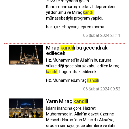
2023'te meydana gelen
Kahramanmaraş merkezli depremlerin
yıl dönümü ve Miraç
kandil
i
münasebetiyle program yapıldı.
bakü,azerbaycan,deprem,anma
06 Şubat 2024 21:11
Miraç
kandil
i bu gece idrak
edilecek
Hz. Muhammed'in Allah'ın huzuruna
yükseldiği gece olarak kabul edilen Miraç
kandil
i, bugün idrak edilecek.
Hz. Muhammed,miraç
kandil
i
06 Şubat 2024 09:52
Yarın Miraç
kandil
i
İslam inancına göre, Hazreti
Muhammed'in, Allah'ın daveti üzerine
Mescid-i Haram'dan Mescid-i Aksa'ya,
oradan semaya, yüce alemlere ve ilahi