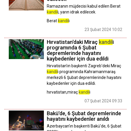
Ramazanın müjdecisi kabul edilen Berat
kandil
i, yarın idrak edilecek.
Berat
kandil
i
23 Şubat 2024 10:02
Hırvatistan'daki Miraç
kandil
i
programında 6 Şubat
depremlerinde hayatını
kaybedenler için dua edildi
Hırvatistan'ın başkenti Zagreb'deki Miraç
kandil
i programında Kahramanmaraş
merkezli 6 Şubat depremlerinde hayatını
kaybedenler için dua edildi.
hırvatistan,miraç
kandil
i
07 Şubat 2024 09:33
Bakü'de, 6 Şubat depremlerinde
hayatını kaybedenler anıldı
Azerbaycan'ın başkenti Bakü'de, 6 Şubat