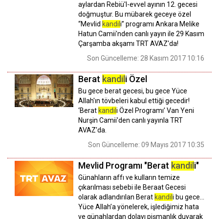
aylardan Rebiü'l-evvel ayının 12. gecesi
doğmuştur. Bu mübarek geceye özel
“Mevlid
kandil
i” programı Ankara Melike
Hatun Camii'nden canlı yayın ile 29 Kasım
Çarşamba akşamı TRT AVAZ'da!
Son Güncelleme: 28 Kasım 2017 10:16
Berat
kandil
i Özel
Bu gece berat gecesi, bu gece Yüce
Allah'ın tövbeleri kabul ettiği gecedir!
‘Berat
kandil
i Özel Programı’ Van Yeni
Nurşin Camii'den canlı yayınla TRT
AVAZ'da.
Son Güncelleme: 09 Mayıs 2017 10:35
Mevlid Programı "Berat
kandil
i"
Günahların affı ve kulların temize
çıkarılması sebebi ile Beraat Gecesi
olarak adlandırılan Berat
kandil
i bu gece…
Yüce Allah’a yönelerek, işlediğimiz hata
ve günahlardan dolayı pişmanlık duyarak