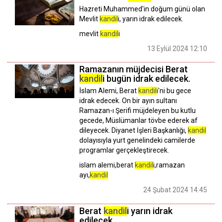
Hazreti Muhammed'in doğum günü olan
Mevlit
kandil
i, yarın idrak edilecek.
mevlit
kandil
i
13 Eylül 2024 12:10
Ramazanın müjdecisi Berat
kandil
i bugün idrak edilecek.
İslam Alemi, Berat
kandil
i'ni bu gece
idrak edecek. On bir ayın sultanı
Ramazan-ı Şerifi müjdeleyen bu kutlu
gecede, Müslümanlar tövbe ederek af
dileyecek. Diyanet İşleri Başkanlığı,
kandil
dolayısıyla yurt genelindeki camilerde
programlar gerçekleştirecek.
islam alemi,berat
kandil
i,ramazan
ayı,
kandil
24 Şubat 2024 14:45
Berat
kandil
i yarın idrak
edilecek