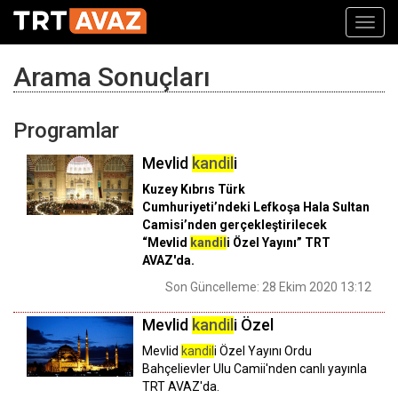
Toggl
navig
Arama Sonuçları
Programlar
Mevlid
kandil
i
Kuzey Kıbrıs Türk
Cumhuriyeti’ndeki Lefkoşa Hala Sultan
Camisi’nden gerçekleştirilecek
“Mevlid
kandil
i Özel Yayını” TRT
AVAZ'da.
Son Güncelleme: 28 Ekim 2020 13:12
Mevlid
kandil
i Özel
Mevlid
kandil
i Özel Yayını Ordu
Bahçelievler Ulu Camii'nden canlı yayınla
TRT AVAZ'da.