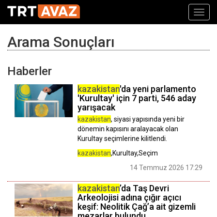
Toggl
navig
Arama Sonuçları
Haberler
kazakistan
'da yeni parlamento
'Kurultay' için 7 parti, 546 aday
yarışacak
kazakistan
, siyasi yapısında yeni bir
dönemin kapısını aralayacak olan
Kurultay seçimlerine kilitlendi.
kazakistan
,Kurultay,Seçim
14 Temmuz 2026 17:29
kazakistan
’da Taş Devri
Arkeolojisi adına çığır açıcı
keşif: Neolitik Çağ’a ait gizemli
mezarlar bulundu