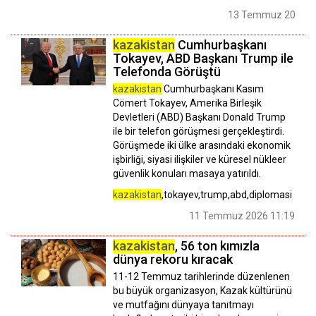
13 Temmuz 2026 1
kazakistan
Cumhurbaşkanı
Tokayev, ABD Başkanı Trump ile
Telefonda Görüştü
kazakistan
Cumhurbaşkanı Kasım
Cömert Tokayev, Amerika Birleşik
Devletleri (ABD) Başkanı Donald Trump
ile bir telefon görüşmesi gerçekleştirdi.
Görüşmede iki ülke arasındaki ekonomik
işbirliği, siyasi ilişkiler ve küresel nükleer
güvenlik konuları masaya yatırıldı.
kazakistan
,tokayev,trump,abd,diplomasi
11 Temmuz 2026 11:19
kazakistan
, 56 ton kımızla
dünya rekoru kıracak
11-12 Temmuz tarihlerinde düzenlenen
bu büyük organizasyon, Kazak kültürünü
ve mutfağını dünyaya tanıtmayı