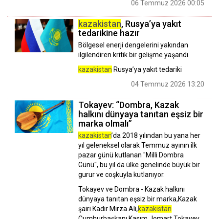
06 Temmuz 2026 00:05
kazakistan
, Rusya’ya yakıt
tedarikine hazır
Bölgesel enerji dengelerini yakından
ilgilendiren kritik bir gelişme yaşandı.
kazakistan
Rusya’ya yakıt tedariki
04 Temmuz 2026 13:20
Tokayev: “Dombra, Kazak
halkını dünyaya tanıtan eşsiz bir
marka olmalı”
kazakistan
’da 2018 yılından bu yana her
yıl geleneksel olarak Temmuz ayının ilk
pazar günü kutlanan "Milli Dombra
Günü", bu yıl da ülke genelinde büyük bir
gurur ve coşkuyla kutlanıyor.
Tokayev ve Dombra - Kazak halkını
dünyaya tanıtan eşsiz bir marka,Kazak
şairi Kadir Mirza Ali,
kazakistan
Cumhurbaşkanı,Kasım Jomart Tokayev