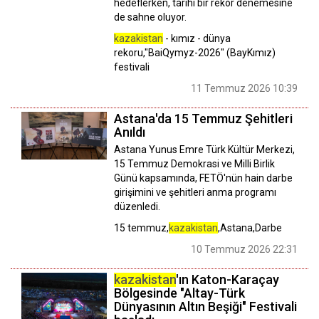
hedeflerken, tarihi bir rekor denemesine
de sahne oluyor.
kazakistan
- kımız - dünya
rekoru,"BaiQymyz-2026" (BayKımız)
festivali
11 Temmuz 2026 10:39
Astana'da 15 Temmuz Şehitleri
Anıldı
Astana Yunus Emre Türk Kültür Merkezi,
15 Temmuz Demokrasi ve Milli Birlik
Günü kapsamında, FETÖ'nün hain darbe
girişimini ve şehitleri anma programı
düzenledi.
15 temmuz,
kazakistan
,Astana,Darbe
10 Temmuz 2026 22:31
kazakistan
'ın Katon-Karaçay
Bölgesinde "Altay-Türk
Dünyasının Altın Beşiği" Festivali