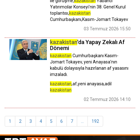
ile görüşme,
kazakistan
Yabancı
Yatırımcılar Konseyi'nin 38. Genel Kurul
toplantısı,
kazakistan
Cumhurbaşkanı,Kasım-Jomart Tokayev
03 Temmuz 2026 15:50
kazakistan
'da Yapay Zekalı Af
Dönemi
kazakistan
Cumhurbaşkanı Kasım-
Jomart Tokayev, yeni Anayasa'nın
kabulü dolayısıyla hazırlanan af yasasını
imzaladı.
kazakistan
,af,yeni anayasa,adil
kazakistan
02 Temmuz 2026 14:10
1
2
3
4
5
6
7
...
192