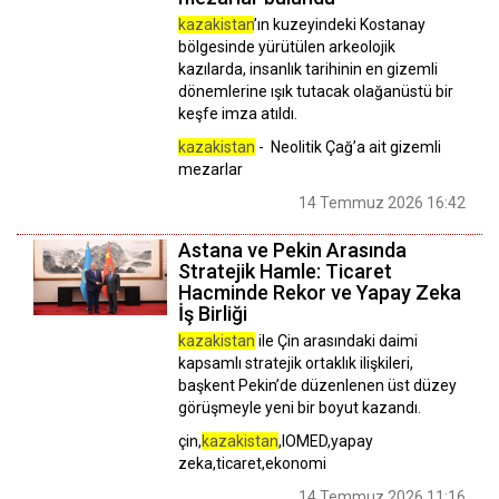
kazakistan
’ın kuzeyindeki Kostanay
bölgesinde yürütülen arkeolojik
kazılarda, insanlık tarihinin en gizemli
dönemlerine ışık tutacak olağanüstü bir
keşfe imza atıldı.
kazakistan
- Neolitik Çağ’a ait gizemli
mezarlar
14 Temmuz 2026 16:42
Astana ve Pekin Arasında
Stratejik Hamle: Ticaret
Hacminde Rekor ve Yapay Zeka
İş Birliği
kazakistan
ile Çin arasındaki daimi
kapsamlı stratejik ortaklık ilişkileri,
başkent Pekin’de düzenlenen üst düzey
görüşmeyle yeni bir boyut kazandı.
çin,
kazakistan
,IOMED,yapay
zeka,ticaret,ekonomi
14 Temmuz 2026 11:16