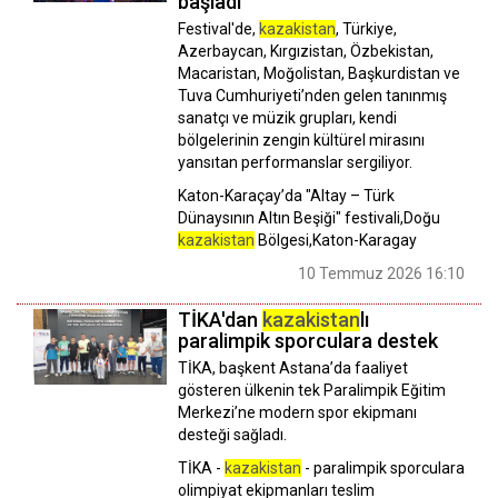
başladı
Festival'de,
kazakistan
, Türkiye,
Azerbaycan, Kırgızistan, Özbekistan,
Macaristan, Moğolistan, Başkurdistan ve
Tuva Cumhuriyeti’nden gelen tanınmış
sanatçı ve müzik grupları, kendi
bölgelerinin zengin kültürel mirasını
yansıtan performanslar sergiliyor.
Katon-Karaçay’da "Altay – Türk
Dünaysının Altın Beşiği" festivali,Doğu
kazakistan
Bölgesi,Katon-Karagay
10 Temmuz 2026 16:10
TİKA'dan
kazakistan
lı
paralimpik sporculara destek
TİKA, başkent Astana’da faaliyet
gösteren ülkenin tek Paralimpik Eğitim
Merkezi’ne modern spor ekipmanı
desteği sağladı.
TİKA -
kazakistan
- paralimpik sporculara
olimpiyat ekipmanları teslim