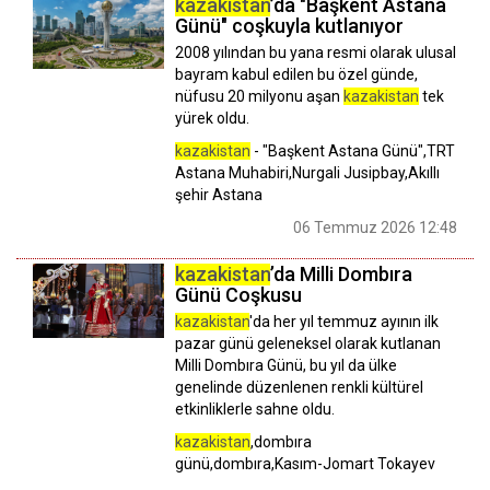
kazakistan
’da "Başkent Astana
Günü" coşkuyla kutlanıyor
2008 yılından bu yana resmi olarak ulusal
bayram kabul edilen bu özel günde,
nüfusu 20 milyonu aşan
kazakistan
tek
yürek oldu.
kazakistan
- "Başkent Astana Günü",TRT
Astana Muhabiri,Nurgali Jusipbay,Akıllı
şehir Astana
06 Temmuz 2026 12:48
kazakistan
’da Milli Dombıra
Günü Coşkusu
kazakistan
'da her yıl temmuz ayının ilk
pazar günü geleneksel olarak kutlanan
Milli Dombıra Günü, bu yıl da ülke
genelinde düzenlenen renkli kültürel
etkinliklerle sahne oldu.
kazakistan
,dombıra
günü,dombıra,Kasım-Jomart Tokayev