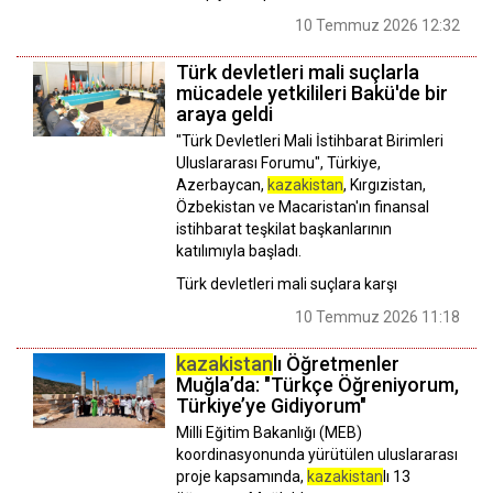
10 Temmuz 2026 12:32
Türk devletleri mali suçlarla
mücadele yetkilileri Bakü'de bir
araya geldi
"Türk Devletleri Mali İstihbarat Birimleri
Uluslararası Forumu", Türkiye,
Azerbaycan,
kazakistan
, Kırgızistan,
Özbekistan ve Macaristan'ın finansal
istihbarat teşkilat başkanlarının
katılımıyla başladı.
Türk devletleri mali suçlara karşı
10 Temmuz 2026 11:18
kazakistan
lı Öğretmenler
Muğla’da: "Türkçe Öğreniyorum,
Türkiye’ye Gidiyorum"
Milli Eğitim Bakanlığı (MEB)
koordinasyonunda yürütülen uluslararası
proje kapsamında,
kazakistan
lı 13