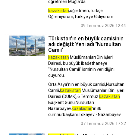
öğretmen Muğla’da...
kazakistan
,öğretmen,Türkçe
Öğreniyorum,Türkiye’ye Gidiyorum
09 Temmuz 2026 12:44
Türkistan'ın en büyük camisinin
adı değişti: Yeni adı "Nursultan
Camii"
kazakistan
Müslümanları Din İşleri
Dairesi, bu büyük ibadethaneye
"Nursultan Camii" isminin verildiğini
duyurdu.
Orta Asya’nın en büyük camisi,Nursultan
Camii,
kazakistan
Müslümanları Din İşleri
Dairesi (DUMK),6 Temmuz
kazakistan
Başkent Günü,Nursultan
Nazarbayev,
kazakistan
'ın ilk
cumhurbaşkanı,Tokayev - Nazarbayev
07 Temmuz 2026 17:22