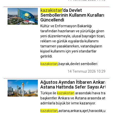
kazakistan
'da Devlet
Sembollerinin Kullanım Kuralları
Güncellendi
Kültür ve Enformasyon Bakanlığı
tarafından hazırlanan ve yürürlüğe giren
yeni düzenlemeyle, ulusal bayrağın ticari,
reklam ve günlük eşyalarda kullanımı
tamamen yasaklanırken, vatandaşların
kişisel kullanımı için yeni standartlar
getirildi.
kazakistan
,bayrak,devlet sembolleri
14 Temmuz 2026 10:29
Ağustos Ayından İtibaren Ankara-
Astana Hattında Sefer Sayısı Artıyo
Türkiye ile
kazakistan
arasındaki hava trafiği,
başkentler Ankara ve Astana arasında atılan 
adımlarla büyük bir ivme kazanıyor.
kazakistan
,astana,ankara,ajet,havacılık,uçuş,