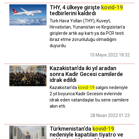
THY, 4 ülkeye girişte
kovid-19
tedbirlerini kaldırdı
Türk Hava Yolları (THY), Kuveyt,
Hırvatistan, Yunanistan ve Kırgızistan'a
girişlerde artık aşı kartı ya da PCR testi
ibraz etme zorunluluğu olmadığını
duyurdu.
10 Mayıs 2022 18:32
Kazakistan’da iki yıl aradan
sonra Kadir Gecesi camilerde
idrak edildi
Kazakistan’da
kovid-19
salgını nedeniyle
2 yıl boyunca Kadir Gecesini evlerinde
idrak eden vatandaşlar bu sene camilere
akın etti.
28 Nisan 2022 01:23
Türkmenistan’da
kovid-19
nedeniyle kapatılan tiyatro ve