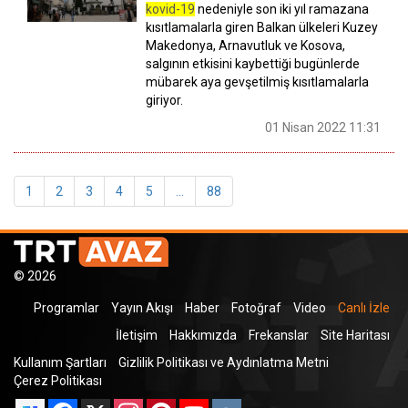
kovid-19
nedeniyle son iki yıl ramazana
kısıtlamalarla giren Balkan ülkeleri Kuzey
Makedonya, Arnavutluk ve Kosova,
salgının etkisini kaybettiği bugünlerde
mübarek aya gevşetilmiş kısıtlamalarla
giriyor.
01 Nisan 2022 11:31
1
2
3
4
5
...
88
© 2026
Programlar
Yayın Akışı
Haber
Fotoğraf
Video
Canlı İzle
İletişim
Hakkımızda
Frekanslar
Site Haritası
Kullanım Şartları
Gizlilik Politikası ve Aydınlatma Metni
Çerez Politikası
Facebook
X
Instagram
Pinterest
YouTube
VK