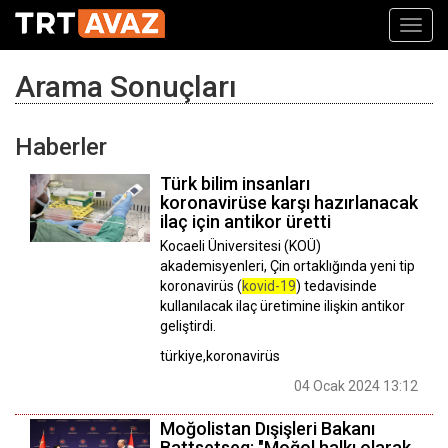
Toggl
navig
Arama Sonuçları
Haberler
Türk bilim insanları
koronavirüse karşı hazırlanacak
ilaç için antikor üretti
Kocaeli Üniversitesi (KOÜ)
akademisyenleri, Çin ortaklığında yeni tip
koronavirüs (
kovid-19
) tedavisinde
kullanılacak ilaç üretimine ilişkin antikor
geliştirdi.
türkiye,koronavirüs
04 Ocak 2024 13:12
Moğolistan Dışişleri Bakanı
Battsetseg: "Moğol halkı olarak