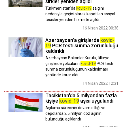
sirkler yeniden açıldı
Türkmenistan’da
kovid-19
salgını
nedeniyle geçici olarak kapatılan sosyal
tesisler yeniden hizmete açıldı.
16 Nisan 2022 00:38
Azerbaycan'a girişlerde
kovid-
19
PCR testi sunma zorunluluğu
kaldırıldı
Azerbaycan Bakanlar Kurulu, ülkeye
girişlerde yolcuların
kovid-19
PCR testi
sunma zorunluluğunun kaldırılması
yönünde karar aldı.
14 Nisan 2022 12:31
Tacikistan'da 5 milyondan fazla
kişiye
kovid-19
aşısı uygulandı
Aşılama sürecinin devam ettiği ve
depolarda 2,5 milyon doz aşının
bulunduğu açıklandı.