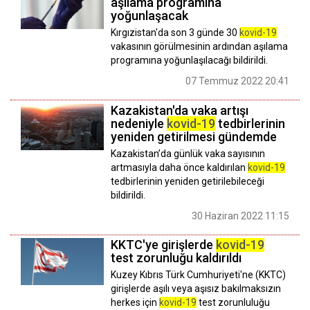
aşılama programına
yoğunlaşacak
Kırgızistan'da son 3 günde 30
kovid-19
vakasının görülmesinin ardından aşılama
programına yoğunlaşılacağı bildirildi.
07 Temmuz 2022 20:41
Kazakistan'da vaka artışı
nedeniyle
kovid-19
tedbirlerinin
yeniden getirilmesi gündemde
Kazakistan’da günlük vaka sayısının
artmasıyla daha önce kaldırılan
kovid-19
tedbirlerinin yeniden getirilebileceği
bildirildi.
30 Haziran 2022 11:15
KKTC'ye girişlerde
kovid-19
test zorunluğu kaldırıldı
Kuzey Kıbrıs Türk Cumhuriyeti'ne (KKTC)
girişlerde aşılı veya aşısız bakılmaksızın
herkes için
kovid-19
test zorunluluğu