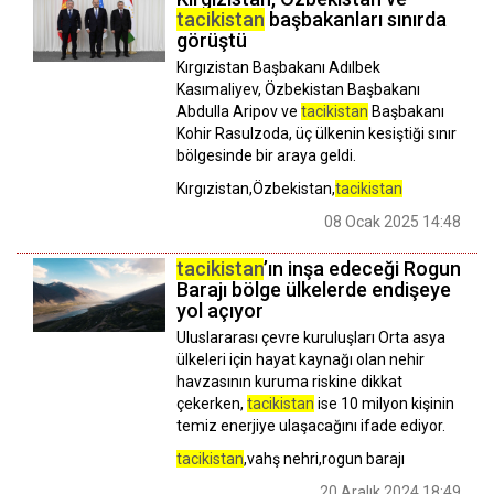
tacikistan
başbakanları sınırda
görüştü
Kırgızistan Başbakanı Adılbek
Kasımaliyev, Özbekistan Başbakanı
Abdulla Aripov ve
tacikistan
Başbakanı
Kohir Rasulzoda, üç ülkenin kesiştiği sınır
bölgesinde bir araya geldi.
Kırgızistan,Özbekistan,
tacikistan
08 Ocak 2025 14:48
tacikistan
’ın inşa edeceği Rogun
Barajı bölge ülkelerde endişeye
yol açıyor
Uluslararası çevre kuruluşları Orta asya
ülkeleri için hayat kaynağı olan nehir
havzasının kuruma riskine dikkat
çekerken,
tacikistan
ise 10 milyon kişinin
temiz enerjiye ulaşacağını ifade ediyor.
tacikistan
,vahş nehri,rogun barajı
20 Aralık 2024 18:49