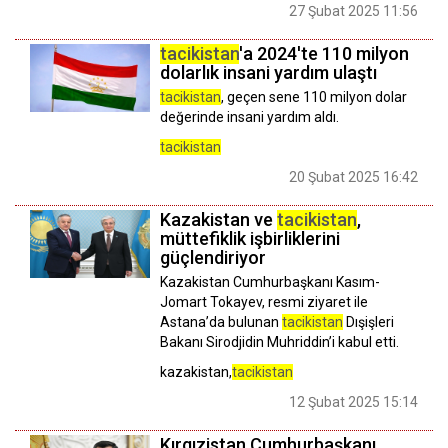
27 Şubat 2025 11:56
tacikistan
'a 2024'te 110 milyon
dolarlık insani yardım ulaştı
tacikistan
, geçen sene 110 milyon dolar
değerinde insani yardım aldı.
tacikistan
20 Şubat 2025 16:42
Kazakistan ve
tacikistan
,
müttefiklik işbirliklerini
güçlendiriyor
Kazakistan Cumhurbaşkanı Kasım-
Jomart Tokayev, resmi ziyaret ile
Astana’da bulunan
tacikistan
Dışişleri
Bakanı Sirodjidin Muhriddin’i kabul etti.
kazakistan,
tacikistan
12 Şubat 2025 15:14
Kırgızistan Cumhurbaşkanı