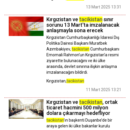
13 Mart 2025 13:31
Kırgızistan ve
tacikistan
sınır
sorunu 13 Mart'ta imzalanacak
anlaşmayla sona erecek
Kırgızistan Cumhurbaşkanlığı İdaresi Dış
Politika Dairesi Başkanı Muratbek
Azımbakiyev,
tacikistan
Cumhurbaşkanı
Emomali Rahmon'un Kırgızistan'a resmi
ziyarette bulunacağını ve iki ülke
arasında, devlet sınırına ilişkin anlaşma
imzalanacağını bildirdi.
Kırgızistan,
tacikistan
11 Mart 2025 13:21
Kırgızistan ve
tacikistan
, ortak
ticaret hacmini 500 milyon
dolara çıkarmayı hedefliyor
tacikistan
'ın başkenti Duşanbe’de bir
araya gelen iki ülke bakanlar kurulu