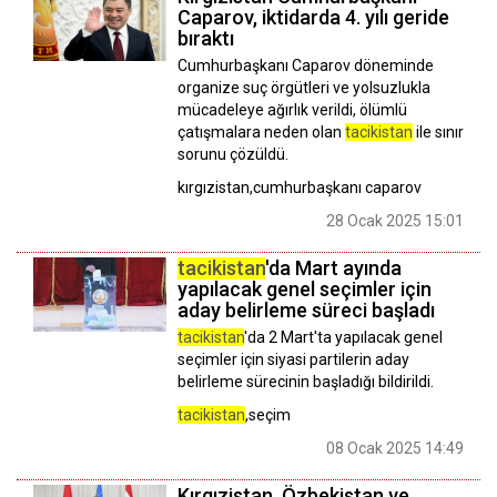
Caparov, iktidarda 4. yılı geride
bıraktı
Cumhurbaşkanı Caparov döneminde
organize suç örgütleri ve yolsuzlukla
mücadeleye ağırlık verildi, ölümlü
çatışmalara neden olan
tacikistan
ile sınır
sorunu çözüldü.
kırgızistan,cumhurbaşkanı caparov
28 Ocak 2025 15:01
tacikistan
'da Mart ayında
yapılacak genel seçimler için
aday belirleme süreci başladı
tacikistan
'da 2 Mart'ta yapılacak genel
seçimler için siyasi partilerin aday
belirleme sürecinin başladığı bildirildi.
tacikistan
,seçim
08 Ocak 2025 14:49
Kırgızistan, Özbekistan ve