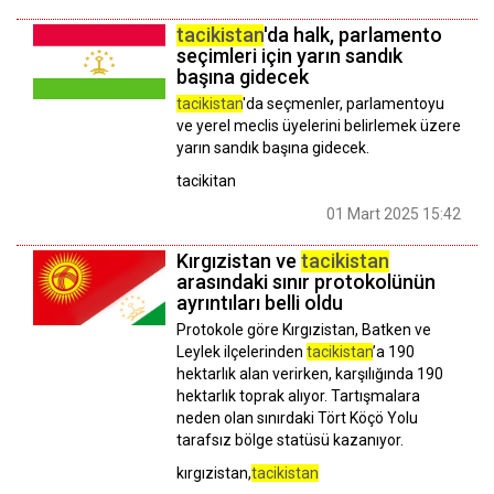
tacikistan
'da halk, parlamento
seçimleri için yarın sandık
başına gidecek
tacikistan
'da seçmenler, parlamentoyu
ve yerel meclis üyelerini belirlemek üzere
yarın sandık başına gidecek.
tacikitan
01 Mart 2025 15:42
Kırgızistan ve
tacikistan
arasındaki sınır protokolünün
ayrıntıları belli oldu
Protokole göre Kırgızistan, Batken ve
Leylek ilçelerinden
tacikistan
’a 190
hektarlık alan verirken, karşılığında 190
hektarlık toprak alıyor. Tartışmalara
neden olan sınırdaki Tört Köçö Yolu
tarafsız bölge statüsü kazanıyor.
kırgızistan,
tacikistan