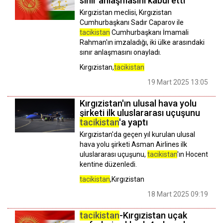
sınır anlaşmasını kabul etti
Kırgızistan meclisi, Kırgızistan
Cumhurbaşkanı Sadır Caparov ile
tacikistan
Cumhurbaşkanı İmamali
Rahman'ın imzaladığı, iki ülke arasındaki
sınır anlaşmasını onayladı.
Kırgızistan,
tacikistan
19 Mart 2025 13:05
Kırgızistan'ın ulusal hava yolu
şirketi ilk uluslararası uçuşunu
tacikistan
'a yaptı
Kırgızistan'da geçen yıl kurulan ulusal
hava yolu şirketi Asman Airlines ilk
uluslararası uçuşunu,
tacikistan
'ın Hocent
kentine düzenledi.
tacikistan
,Kırgızistan
18 Mart 2025 09:19
tacikistan
-Kırgızistan uçak