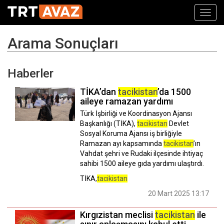
Toggl
navig
Arama Sonuçları
Haberler
TİKA’dan
tacikistan
’da 1500
aileye ramazan yardımı
Türk İşbirliği ve Koordinasyon Ajansı
Başkanlığı (TİKA),
tacikistan
Devlet
Sosyal Koruma Ajansı iş birliğiyle
Ramazan ayı kapsamında
tacikistan
’ın
Vahdat şehri ve Rudaki ilçesinde ihtiyaç
sahibi 1500 aileye gıda yardımı ulaştırdı.
TİKA,
tacikistan
20 Mart 2025 13:17
Kırgızistan meclisi
tacikistan
ile