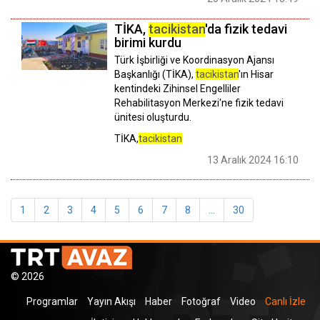
TİKA,
tacikistan
'da fizik tedavi
birimi kurdu
Türk İşbirliği ve Koordinasyon Ajansı
Başkanlığı (TİKA),
tacikistan
'ın Hisar
kentindeki Zihinsel Engelliler
Rehabilitasyon Merkezi'ne fizik tedavi
ünitesi oluşturdu.
TİKA,
tacikistan
13 Aralık 2024 16:10
1
2
3
4
5
6
7
8
...
30
© 2026
Programlar
Yayın Akışı
Haber
Fotoğraf
Video
Canlı İzle