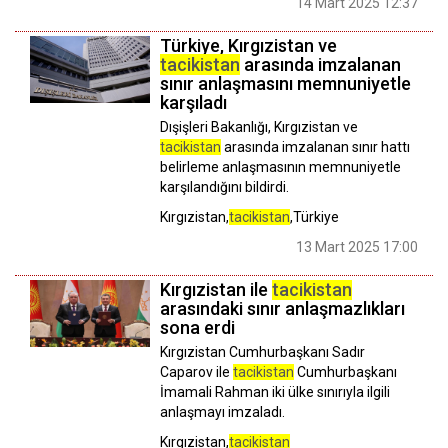
14 Mart 2025 12:37
Türkiye, Kırgızistan ve
tacikistan
arasında imzalanan
sınır anlaşmasını memnuniyetle
karşıladı
Dışişleri Bakanlığı, Kırgızistan ve
tacikistan
arasında imzalanan sınır hattı
belirleme anlaşmasının memnuniyetle
karşılandığını bildirdi.
Kırgızistan,
tacikistan
,Türkiye
13 Mart 2025 17:00
Kırgızistan ile
tacikistan
arasındaki sınır anlaşmazlıkları
sona erdi
Kırgızistan Cumhurbaşkanı Sadır
Caparov ile
tacikistan
Cumhurbaşkanı
İmamali Rahman iki ülke sınırıyla ilgili
anlaşmayı imzaladı.
Kırgızistan,
tacikistan