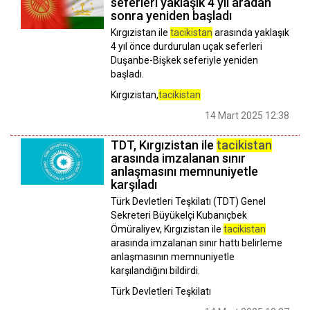
seferleri yaklaşık 4 yıl aradan
sonra yeniden başladı
Kırgızistan ile
tacikistan
arasında yaklaşık
4 yıl önce durdurulan uçak seferleri
Duşanbe-Bişkek seferiyle yeniden
başladı.
Kırgızistan,
tacikistan
14 Mart 2025 12:38
TDT, Kırgızistan ile
tacikistan
arasında imzalanan sınır
anlaşmasını memnuniyetle
karşıladı
Türk Devletleri Teşkilatı (TDT) Genel
Sekreteri Büyükelçi Kubanıçbek
Ömüraliyev, Kırgızistan ile
tacikistan
arasında imzalanan sınır hattı belirleme
anlaşmasının memnuniyetle
karşılandığını bildirdi.
Türk Devletleri Teşkilatı