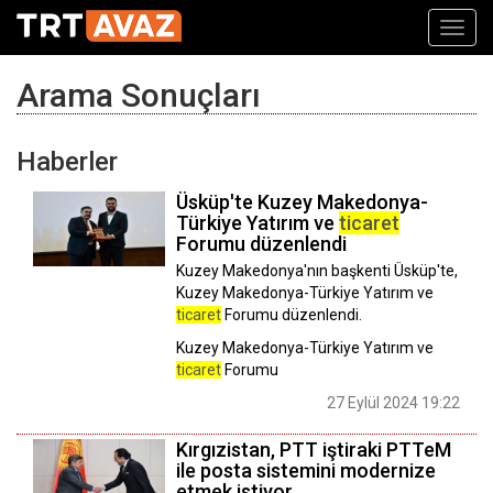
Toggl
navig
Arama Sonuçları
Haberler
Üsküp'te Kuzey Makedonya-
Türkiye Yatırım ve
ticaret
Forumu düzenlendi
Kuzey Makedonya'nın başkenti Üsküp'te,
Kuzey Makedonya-Türkiye Yatırım ve
ticaret
Forumu düzenlendi.
Kuzey Makedonya-Türkiye Yatırım ve
ticaret
Forumu
27 Eylül 2024 19:22
Kırgızistan, PTT iştiraki PTTeM
ile posta sistemini modernize
etmek istiyor