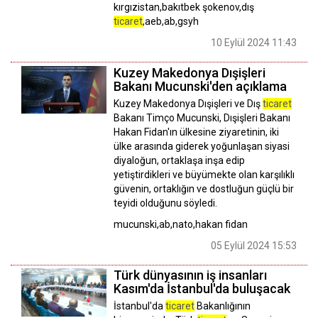
kırgızistan,bakıtbek şokenov,dış
ticaret
,aeb,ab,gsyh
10 Eylül 2024 11:43
Kuzey Makedonya Dışişleri
Bakanı Mucunski'den açıklama
Kuzey Makedonya Dışişleri ve Dış
ticaret
Bakanı Timço Mucunski, Dışişleri Bakanı
Hakan Fidan'ın ülkesine ziyaretinin, iki
ülke arasında giderek yoğunlaşan siyasi
diyaloğun, ortaklaşa inşa edip
yetiştirdikleri ve büyümekte olan karşılıklı
güvenin, ortaklığın ve dostluğun güçlü bir
teyidi olduğunu söyledi.
mucunski,ab,nato,hakan fidan
05 Eylül 2024 15:53
Türk dünyasının iş insanları
Kasım'da İstanbul'da buluşacak
İstanbul'da
ticaret
Bakanlığının