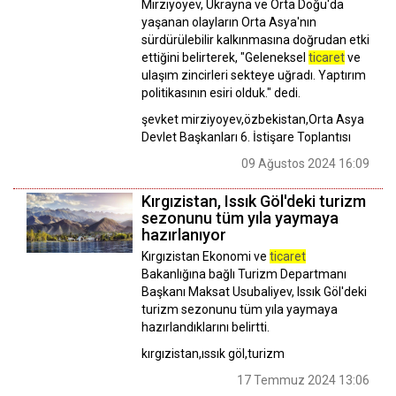
Mirziyoyev, Ukrayna ve Orta Doğu'da
yaşanan olayların Orta Asya'nın
sürdürülebilir kalkınmasına doğrudan etki
ettiğini belirterek, "Geleneksel
ticaret
ve
ulaşım zincirleri sekteye uğradı. Yaptırım
politikasının esiri olduk." dedi.
şevket mirziyoyev,özbekistan,Orta Asya
Devlet Başkanları 6. İstişare Toplantısı
09 Ağustos 2024 16:09
Kırgızistan, Issık Göl'deki turizm
sezonunu tüm yıla yaymaya
hazırlanıyor
Kırgızistan Ekonomi ve
ticaret
Bakanlığına bağlı Turizm Departmanı
Başkanı Maksat Usubaliyev, Issık Göl'deki
turizm sezonunu tüm yıla yaymaya
hazırlandıklarını belirtti.
kırgızistan,ıssık göl,turizm
17 Temmuz 2024 13:06