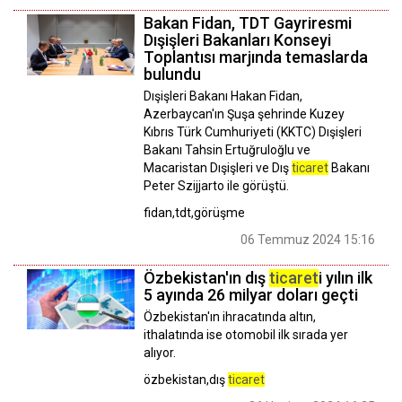
Bakan Fidan, TDT Gayriresmi
Dışişleri Bakanları Konseyi
Toplantısı marjında temaslarda
bulundu
Dışişleri Bakanı Hakan Fidan,
Azerbaycan'ın Şuşa şehrinde Kuzey
Kıbrıs Türk Cumhuriyeti (KKTC) Dışişleri
Bakanı Tahsin Ertuğruloğlu ve
Macaristan Dışişleri ve Dış
ticaret
Bakanı
Peter Szijjarto ile görüştü.
fidan,tdt,görüşme
06 Temmuz 2024 15:16
Özbekistan'ın dış
ticaret
i yılın ilk
5 ayında 26 milyar doları geçti
Özbekistan'ın ihracatında altın,
ithalatında ise otomobil ilk sırada yer
alıyor.
özbekistan,dış
ticaret