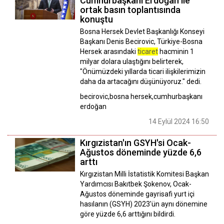
Cumhurbaşkanı Erdoğan ile
ortak basın toplantısında
konuştu
Bosna Hersek Devlet Başkanlığı Konseyi
Başkanı Denis Becirovic, Türkiye-Bosna
Hersek arasındaki
ticaret
hacminin 1
milyar dolara ulaştığını belirterek,
"Önümüzdeki yıllarda ticari ilişkilerimizin
daha da artacağını düşünüyoruz." dedi.
becirovic,bosna hersek,cumhurbaşkanı
erdoğan
14 Eylül 2024 16:50
Kırgızistan'ın GSYH'si Ocak-
Ağustos döneminde yüzde 6,6
arttı
Kırgızistan Milli İstatistik Komitesi Başkan
Yardımcısı Bakıtbek Şokenov, Ocak-
Ağustos döneminde gayrisafi yurt içi
hasılanın (GSYH) 2023'ün aynı dönemine
göre yüzde 6,6 arttığını bildirdi.