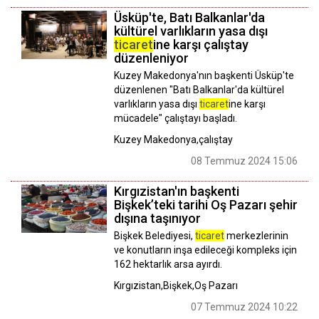
Üsküp'te, Batı Balkanlar'da
kültürel varlıkların yasa dışı
ticaret
ine karşı çalıştay
düzenleniyor
Kuzey Makedonya'nın başkenti Üsküp'te
düzenlenen "Batı Balkanlar'da kültürel
varlıkların yasa dışı
ticaret
ine karşı
mücadele" çalıştayı başladı.
Kuzey Makedonya,çalıştay
08 Temmuz 2024 15:06
Kırgızistan'ın başkenti
Bişkek’teki tarihi Oş Pazarı şehir
dışına taşınıyor
Bişkek Belediyesi,
ticaret
merkezlerinin
ve konutların inşa edileceği kompleks için
162 hektarlık arsa ayırdı.
Kırgızistan,Bişkek,Oş Pazarı
07 Temmuz 2024 10:22