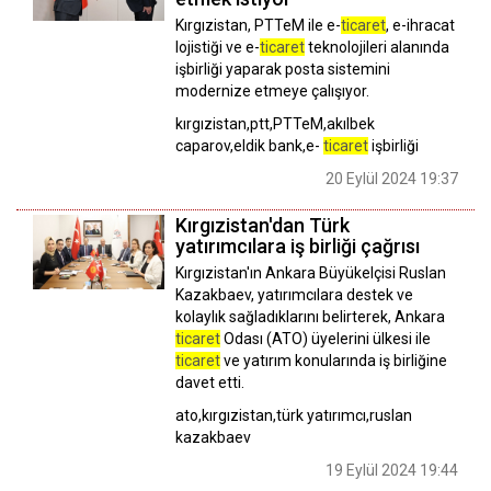
Kırgızistan, PTTeM ile e-
ticaret
, e-ihracat
lojistiği ve e-
ticaret
teknolojileri alanında
işbirliği yaparak posta sistemini
modernize etmeye çalışıyor.
kırgızistan,ptt,PTTeM,akılbek
caparov,eldik bank,e-
ticaret
işbirliği
20 Eylül 2024 19:37
Kırgızistan'dan Türk
yatırımcılara iş birliği çağrısı
Kırgızistan'ın Ankara Büyükelçisi Ruslan
Kazakbaev, yatırımcılara destek ve
kolaylık sağladıklarını belirterek, Ankara
ticaret
Odası (ATO) üyelerini ülkesi ile
ticaret
ve yatırım konularında iş birliğine
davet etti.
ato,kırgızistan,türk yatırımcı,ruslan
kazakbaev
19 Eylül 2024 19:44