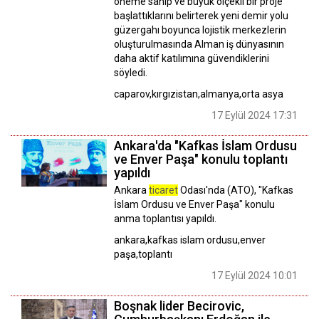
öneme sahip ve büyük ölçekli bir proje
başlattıklarını belirterek yeni demir yolu
güzergahı boyunca lojistik merkezlerin
oluşturulmasında Alman iş dünyasının
daha aktif katılımına güvendiklerini
söyledi.
caparov,kırgızistan,almanya,orta asya
17 Eylül 2024 17:31
Ankara'da "Kafkas İslam Ordusu
ve Enver Paşa" konulu toplantı
yapıldı
Ankara
ticaret
Odası'nda (ATO), "Kafkas
İslam Ordusu ve Enver Paşa" konulu
anma toplantısı yapıldı.
ankara,kafkas islam ordusu,enver
paşa,toplantı
17 Eylül 2024 10:01
Boşnak lider Becirovic,