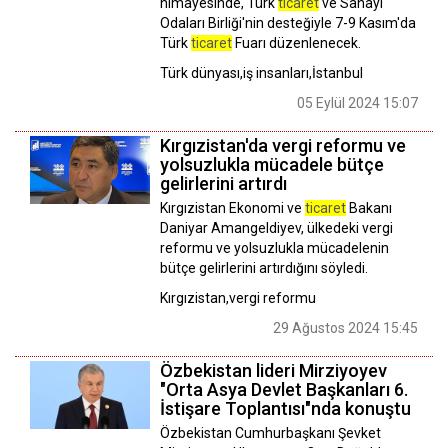
himayesinde, Türk
ticaret
ve Sanayi
Odaları Birliği'nin desteğiyle 7-9 Kasım'da
Türk
ticaret
Fuarı düzenlenecek.
Türk dünyası,iş insanları,İstanbul
05 Eylül 2024 15:07
Kırgızistan'da vergi reformu ve
yolsuzlukla mücadele bütçe
gelirlerini artırdı
Kırgızistan Ekonomi ve
ticaret
Bakanı
Daniyar Amangeldiyev, ülkedeki vergi
reformu ve yolsuzlukla mücadelenin
bütçe gelirlerini artırdığını söyledi.
Kırgızistan,vergi reformu
29 Ağustos 2024 15:45
Özbekistan lideri Mirziyoyev
"Orta Asya Devlet Başkanları 6.
İstişare Toplantısı"nda konuştu
Özbekistan Cumhurbaşkanı Şevket