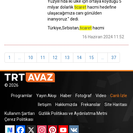
Yüzyılı’nda iki ülke için ortaya koyduğu 5
milyar dolarlık
ticaret
hacmi hedefine
ulaşacağımıza canı gönülden
inanıyoruz." dedi.
Türkiye,Sırbistan,
ticaret
hacmi
16 Haziran 2024 11:52
1
...
10
11
12
13
14
15
...
37
© 2026
Programlar
Yayın Akışı
Haber
Fotoğraf
Video
Canlı İzle
İletişim
Hakkımızda
Frekanslar
Site Haritası
Kullanım Şartları
Gizlilik Politikası ve Aydınlatma Metni
Çerez Politikası
Facebook
X
Instagram
Pinterest
YouTube
VK