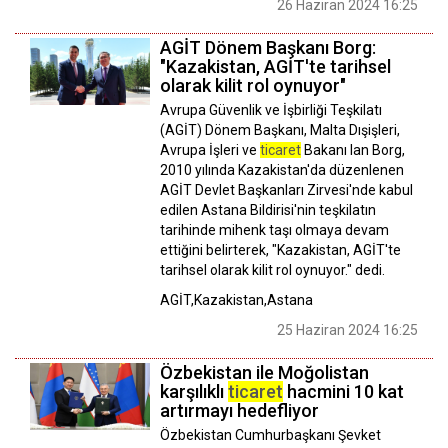
26 Haziran 2024 16:25
AGİT Dönem Başkanı Borg:
"Kazakistan, AGİT'te tarihsel
olarak kilit rol oynuyor"
Avrupa Güvenlik ve İşbirliği Teşkilatı
(AGİT) Dönem Başkanı, Malta Dışişleri,
Avrupa İşleri ve
ticaret
Bakanı Ian Borg,
2010 yılında Kazakistan'da düzenlenen
AGİT Devlet Başkanları Zirvesi'nde kabul
edilen Astana Bildirisi'nin teşkilatın
tarihinde mihenk taşı olmaya devam
ettiğini belirterek, "Kazakistan, AGİT'te
tarihsel olarak kilit rol oynuyor." dedi.
AGİT,Kazakistan,Astana
25 Haziran 2024 16:25
Özbekistan ile Moğolistan
karşılıklı
ticaret
hacmini 10 kat
artırmayı hedefliyor
Özbekistan Cumhurbaşkanı Şevket