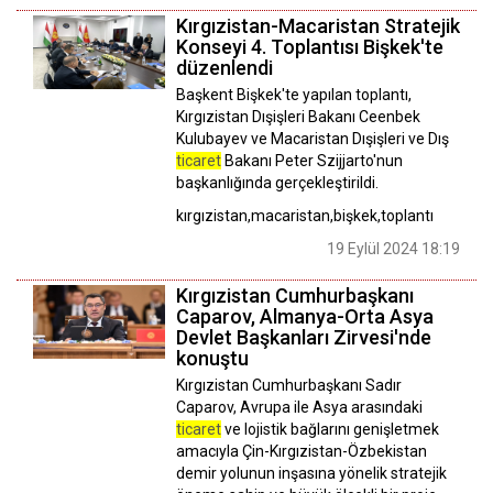
Kırgızistan-Macaristan Stratejik
Konseyi 4. Toplantısı Bişkek'te
düzenlendi
Başkent Bişkek'te yapılan toplantı,
Kırgızistan Dışişleri Bakanı Ceenbek
Kulubayev ve Macaristan Dışişleri ve Dış
ticaret
Bakanı Peter Szijjarto'nun
başkanlığında gerçekleştirildi.
kırgızistan,macaristan,bişkek,toplantı
19 Eylül 2024 18:19
Kırgızistan Cumhurbaşkanı
Caparov, Almanya-Orta Asya
Devlet Başkanları Zirvesi'nde
konuştu
Kırgızistan Cumhurbaşkanı Sadır
Caparov, Avrupa ile Asya arasındaki
ticaret
ve lojistik bağlarını genişletmek
amacıyla Çin-Kırgızistan-Özbekistan
demir yolunun inşasına yönelik stratejik