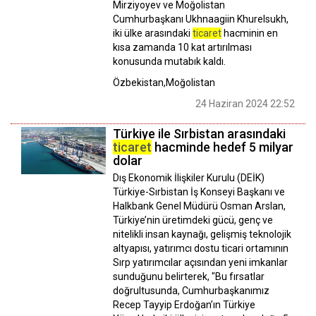
Mirziyoyev ve Moğolistan
Cumhurbaşkanı Ukhnaagiin Khurelsukh,
iki ülke arasındaki
ticaret
hacminin en
kısa zamanda 10 kat artırılması
konusunda mutabık kaldı.
Özbekistan,Moğolistan
24 Haziran 2024 22:52
Türkiye ile Sırbistan arasındaki
ticaret
hacminde hedef 5 milyar
dolar
Dış Ekonomik İlişkiler Kurulu (DEİK)
Türkiye-Sırbistan İş Konseyi Başkanı ve
Halkbank Genel Müdürü Osman Arslan,
Türkiye’nin üretimdeki gücü, genç ve
nitelikli insan kaynağı, gelişmiş teknolojik
altyapısı, yatırımcı dostu ticari ortamının
Sırp yatırımcılar açısından yeni imkanlar
sunduğunu belirterek, "Bu fırsatlar
doğrultusunda, Cumhurbaşkanımız
Recep Tayyip Erdoğan’ın Türkiye