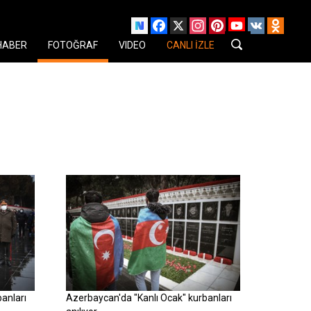
Facebook
X
Instagram
Pinterest
YouTube
VK
Odnok
HABER
FOTOĞRAF
VIDEO
CANLI İZLE
anları
Azerbaycan'da "Kanlı Ocak" kurbanları