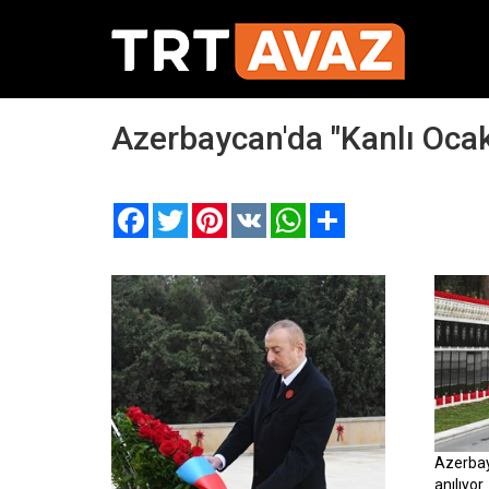
Azerbaycan'da "Kanlı Ocak"
Facebook
Twitter
Pinterest
VK
WhatsApp
Paylaş
Azerbay
anılıyor