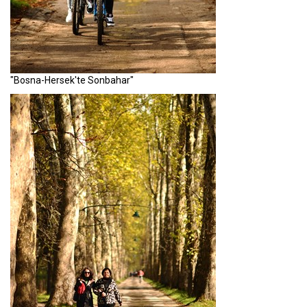
"Bosna-Hersek'te Sonbahar"