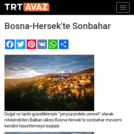
Toggl
navig
Bosna-Hersek'te Sonbahar
Facebook
Twitter
Pinterest
VK
WhatsApp
Paylaş
Doğal ve tarihi güzellikleriyle "yeryüzündeki cennet" olarak
nitelendirilen Balkan ülkesi Bosna Hersek'te sonbahar mevsimi
kendini hissettirmeye başladı.