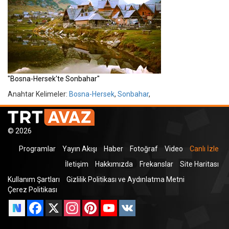
"Bosna-Hersek'te Sonbahar"
Anahtar Kelimeler:
Bosna-Hersek
,
Sonbahar
,
© 2026
Programlar
Yayın Akışı
Haber
Fotoğraf
Video
Canlı İzle
İletişim
Hakkımızda
Frekanslar
Site Haritası
Kullanım Şartları
Gizlilik Politikası ve Aydınlatma Metni
Çerez Politikası
Facebook
X
Instagram
Pinterest
YouTube
VK