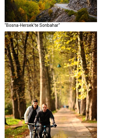
"Bosna-Hersek'te Sonbahar"