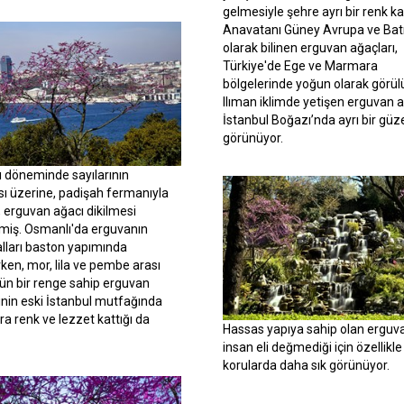
gelmesiyle şehre ayrı bir renk kat
Anavatanı Güney Avrupa ve Bat
olarak bilinen erguvan ağaçları,
Türkiye'de Ege ve Marmara
bölgelerinde yoğun olarak görül
Ilıman iklimde yetişen erguvan 
İstanbul Boğazı’nda ayrı bir güze
görünüyor.
 döneminde sayılarının
ı üzerine, padişah fermanıyla
 erguvan ağacı dikilmesi
miş. Osmanlı'da erguvanın
alları baston yapımında
ırken, mor, lila ve pembe arası
ün bir renge sahip erguvan
rinin eski İstanbul mutfağında
ra renk ve lezzet kattığı da
Hassas yapıya sahip olan erguv
.
insan eli değmediği için özellikle
korularda daha sık görünüyor.