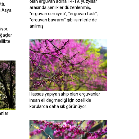
olan erguvan adına 14-19. yüzyıllar
tı.
arasında şenlikler düzenlenmiş,
ı Asya
"erguvan cemiyeti", ''erguvan faslı'',
''erguvan bayramı'' gibi isimlerle de
anılmış
üyor.
ağaçlar
llikte
Hassas yapıya sahip olan erguvanlar
insan eli değmediği için özellikle
korularda daha sık görünüyor.
anlar