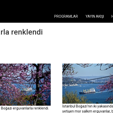
PROGRAMLAR
YAYIN AKIŞI
rla renklendi
İstanbul Boğazı’nın iki yakasınd
l Boğazı erguvanlarla renklendi.
yetişen mor salkım erguvanlar, 