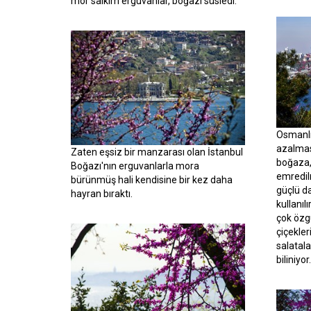
mor salkım erguvanlar, boğazı süsledi.
Osmanlı
azalmas
Zaten eşsiz bir manzarası olan İstanbul
boğaza,
Boğazı'nın erguvanlarla mora
emredil
bürünmüş hali kendisine bir kez daha
güçlü d
hayran bıraktı.
kullanıl
çok özg
çiçekle
salatala
biliniyor