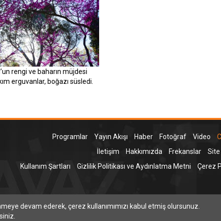
l’un rengi ve baharın müjdesi
kım erguvanlar, boğazı süsledi.
Programlar
Yayın Akışı
Haber
Fotoğraf
Video
C
İletişim
Hakkımızda
Frekanslar
Site
Kullanım Şartları
Gizlilik Politikası ve Aydınlatma Metni
Çerez Po
T
inmeye devam ederek, çerez kullanımımızı kabul etmiş olursunuz.
siniz.