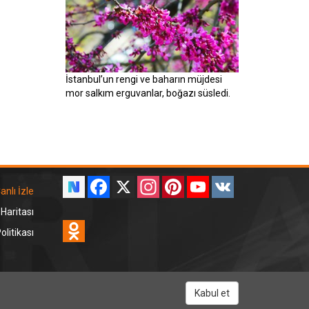
İstanbul’un rengi ve baharın müjdesi
mor salkım erguvanlar, boğazı süsledi.
Facebook
X
Instagram
Pinterest
YouTube
VK
anlı İzle
 Haritası
Odnoklassniki
litikası
RT Dinle
Kabul et