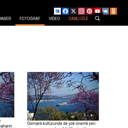
Facebook
X
Instagram
Pinterest
YouTube
VK
Odnok
HABER
FOTOĞRAF
VIDEO
CANLI İZLE
a
Osmanlı kültüründe de çok önemli yeri
baharın