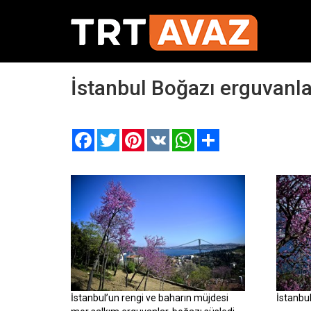
İstanbul Boğazı erguvanla
Facebook
Twitter
Pinterest
VK
WhatsApp
Paylaş
İstanbul’un rengi ve baharın müjdesi
İstanbu