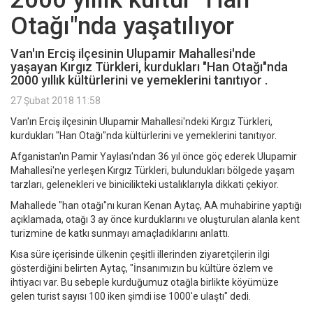
Otağı"nda yaşatılıyor
Van'ın Erciş ilçesinin Ulupamir Mahallesi'nde
yaşayan Kırgız Türkleri, kurdukları "Han Otağı"nda
2000 yıllık kültürlerini ve yemeklerini tanıtıyor .
27 Şubat 2018 11:58
Van'ın Erciş ilçesinin Ulupamir Mahallesi'ndeki Kırgız Türkleri,
kurdukları "Han Otağı"nda kültürlerini ve yemeklerini tanıtıyor.
Afganistan'ın Pamir Yaylası'ndan 36 yıl önce göç ederek Ulupamir
Mahallesi'ne yerleşen Kırgız Türkleri, bulundukları bölgede yaşam
tarzları, gelenekleri ve binicilikteki ustalıklarıyla dikkati çekiyor.
Mahallede "han otağı"nı kuran Kenan Aytaç, AA muhabirine yaptığı
açıklamada, otağı 3 ay önce kurduklarını ve oluşturulan alanla kent
turizmine de katkı sunmayı amaçladıklarını anlattı.
Kısa süre içerisinde ülkenin çeşitli illerinden ziyaretçilerin ilgi
gösterdiğini belirten Aytaç, "İnsanımızın bu kültüre özlem ve
ihtiyacı var. Bu sebeple kurduğumuz otağla birlikte köyümüze
gelen turist sayısı 100 iken şimdi ise 1000'e ulaştı" dedi.