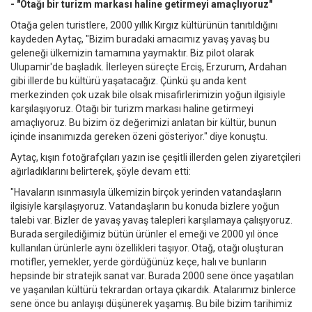
- "Otağı bir turizm markası haline getirmeyi amaçlıyoruz"
Otağa gelen turistlere, 2000 yıllık Kırgız kültürünün tanıtıldığını
kaydeden Aytaç, "Bizim buradaki amacımız yavaş yavaş bu
geleneği ülkemizin tamamına yaymaktır. Biz pilot olarak
Ulupamir'de başladık. İlerleyen süreçte Erciş, Erzurum, Ardahan
gibi illerde bu kültürü yaşatacağız. Çünkü şu anda kent
merkezinden çok uzak bile olsak misafirlerimizin yoğun ilgisiyle
karşılaşıyoruz. Otağı bir turizm markası haline getirmeyi
amaçlıyoruz. Bu bizim öz değerimizi anlatan bir kültür, bunun
içinde insanımızda gereken özeni gösteriyor." diye konuştu.
Aytaç, kışın fotoğrafçıları yazın ise çeşitli illerden gelen ziyaretçileri
ağırladıklarını belirterek, şöyle devam etti:
"Havaların ısınmasıyla ülkemizin birçok yerinden vatandaşların
ilgisiyle karşılaşıyoruz. Vatandaşların bu konuda bizlere yoğun
talebi var. Bizler de yavaş yavaş talepleri karşılamaya çalışıyoruz.
Burada sergilediğimiz bütün ürünler el emeği ve 2000 yıl önce
kullanılan ürünlerle aynı özellikleri taşıyor. Otağ, otağı oluşturan
motifler, yemekler, yerde gördüğünüz keçe, halı ve bunların
hepsinde bir stratejik sanat var. Burada 2000 sene önce yaşatılan
ve yaşanılan kültürü tekrardan ortaya çıkardık. Atalarımız binlerce
sene önce bu anlayışı düşünerek yaşamış. Bu bile bizim tarihimiz