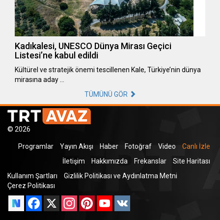
Kadıkalesi, UNESCO Dünya Mirası Geçici
Listesi’ne kabul edildi
Kültürel ve stratejik önemi tescillenen Kale, Türkiye’nin dünya
mirasına aday …
TÜMÜNÜ GÖR
© 2026
Programlar
Yayın Akışı
Haber
Fotoğraf
Video
Canlı İzle
İletişim
Hakkımızda
Frekanslar
Site Haritası
Kullanım Şartları
Gizlilik Politikası ve Aydınlatma Metni
Çerez Politikası
Facebook
X
Instagram
Pinterest
YouTube
VK