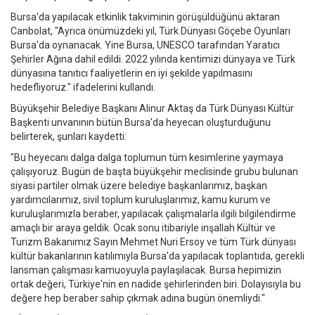
Bursa'da yapılacak etkinlik takviminin görüşüldüğünü aktaran
Canbolat, "Ayrıca önümüzdeki yıl, Türk Dünyası Göçebe Oyunları
Bursa'da oynanacak. Yine Bursa, UNESCO tarafından Yaratıcı
Şehirler Ağına dahil edildi. 2022 yılında kentimizi dünyaya ve Türk
dünyasına tanıtıcı faaliyetlerin en iyi şekilde yapılmasını
hedefliyoruz." ifadelerini kullandı.
Büyükşehir Belediye Başkanı Alinur Aktaş da Türk Dünyası Kültür
Başkenti unvanının bütün Bursa'da heyecan oluşturduğunu
belirterek, şunları kaydetti:
"Bu heyecanı dalga dalga toplumun tüm kesimlerine yaymaya
çalışıyoruz. Bugün de başta büyükşehir meclisinde grubu bulunan
siyasi partiler olmak üzere belediye başkanlarımız, başkan
yardımcılarımız, sivil toplum kuruluşlarımız, kamu kurum ve
kuruluşlarımızla beraber, yapılacak çalışmalarla ilgili bilgilendirme
amaçlı bir araya geldik. Ocak sonu itibariyle inşallah Kültür ve
Turizm Bakanımız Sayın Mehmet Nuri Ersoy ve tüm Türk dünyası
kültür bakanlarının katılımıyla Bursa'da yapılacak toplantıda, gerekli
lansman çalışması kamuoyuyla paylaşılacak. Bursa hepimizin
ortak değeri, Türkiye'nin en nadide şehirlerinden biri. Dolayısıyla bu
değere hep beraber sahip çıkmak adına bugün önemliydi."