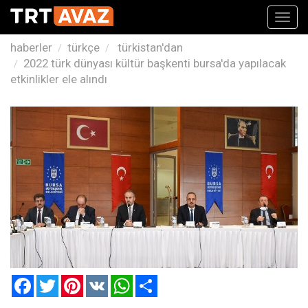
Toggl
navig
haberler
türkçe
türkistan'dan
2022 türk dünyası kültür başkenti bursa'da yapılacak
etkinlikler ele alındı
Facebook
Twitter
Pinterest
VK
WhatsApp
Paylaş