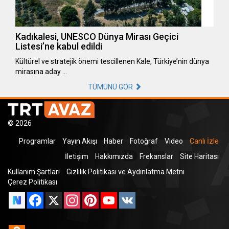
Kadıkalesi, UNESCO Dünya Mirası Geçici
Listesi’ne kabul edildi
Kültürel ve stratejik önemi tescillenen Kale, Türkiye’nin dünya
mirasına aday …
TÜMÜNÜ GÖR
© 2026
Programlar
Yayın Akışı
Haber
Fotoğraf
Video
Canlı İzle
İletişim
Hakkımızda
Frekanslar
Site Haritası
Kullanım Şartları
Gizlilik Politikası ve Aydınlatma Metni
Çerez Politikası
Facebook
X
Instagram
Pinterest
YouTube
VK
Odnoklassniki