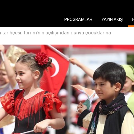
PROGRAMLAR
YAYIN AKIŞI
n tarihçesi: tbmm’nin açılışından dünya çocuklarına