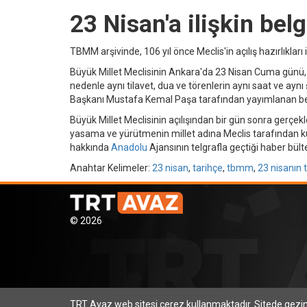
23 Nisan'a ilişkin be
TBMM arşivinde, 106 yıl önce Meclis'in açılış hazırlıkları 
Büyük Millet Meclisinin Ankara'da 23 Nisan Cuma günü, c
nedenle aynı tilavet, dua ve törenlerin aynı saat ve aynı
Başkanı Mustafa Kemal Paşa tarafından yayımlanan bey
Büyük Millet Meclisinin açılışından bir gün sonra gerçe
yasama ve yürütmenin millet adına Meclis tarafından ku
hakkında
Anadolu
Ajansının telgrafla geçtiği haber bül
Anahtar Kelimeler:
23 nisan
,
tarihçe
,
tbmm
,
23 nisanın 
© 2026
TRT Avaz web sitesi çerez kullanmaktadır. Sitede gez