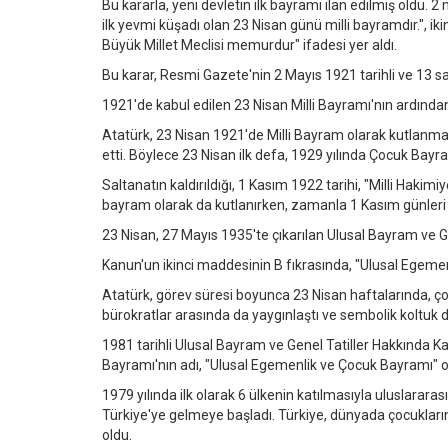
Bu kararla, yeni devletin ilk bayramı ilan edilmiş oldu
ilk yevmi küşadı olan 23 Nisan günü milli bayramdır.", 
Büyük Millet Meclisi memurdur" ifadesi yer aldı.
Bu karar, Resmi Gazete'nin 2 Mayıs 1921 tarihli ve 13 say
1921'de kabul edilen 23 Nisan Milli Bayramı'nın ardınd
Atatürk, 23 Nisan 1921'de Milli Bayram olarak kutlanma
etti. Böylece 23 Nisan ilk defa, 1929 yılında Çocuk Bayra
Saltanatın kaldırıldığı, 1 Kasım 1922 tarihi, "Milli Hak
bayram olarak da kutlanırken, zamanla 1 Kasım günleri bu 
23 Nisan, 27 Mayıs 1935'te çıkarılan Ulusal Bayram ve G
Kanun'un ikinci maddesinin B fıkrasında, "Ulusal Egemen
Atatürk, görev süresi boyunca 23 Nisan haftalarında, ço
bürokratlar arasında da yaygınlaştı ve sembolik koltuk
1981 tarihli Ulusal Bayram ve Genel Tatiller Hakkında Ka
Bayramı'nın adı, "Ulusal Egemenlik ve Çocuk Bayramı" ola
1979 yılında ilk olarak 6 ülkenin katılmasıyla uluslarar
Türkiye'ye gelmeye başladı. Türkiye, dünyada çocukları
oldu.