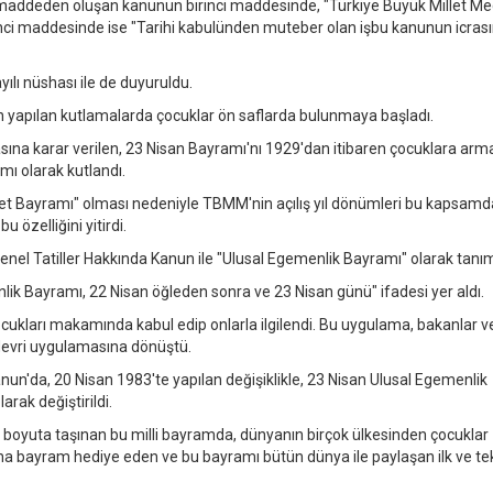
. 2 maddeden oluşan kanunun birinci maddesinde, "Türkiye Büyük Millet Mec
ikinci maddesinde ise "Tarihi kabulünden muteber olan işbu kanunun icras
ılı nüshası ile de duyuruldu.
an yapılan kutlamalarda çocuklar ön saflarda bulunmaya başladı.
sına karar verilen, 23 Nisan Bayramı'nı 1929'dan itibaren çocuklara ar
mı olarak kutlandı.
imiyet Bayramı" olması nedeniyle TBMM'nin açılış yıl dönümleri bu kapsamd
özelliğini yitirdi.
enel Tatiller Hakkında Kanun ile "Ulusal Egemenlik Bayramı" olarak tanım
lik Bayramı, 22 Nisan öğleden sonra ve 23 Nisan günü" ifadesi yer aldı.
cukları makamında kabul edip onlarla ilgilendi. Bu uygulama, bakanlar v
 devri uygulamasına dönüştü.
nun'da, 20 Nisan 1983'te yapılan değişiklikle, 23 Nisan Ulusal Egemenlik
rak değiştirildi.
ası boyuta taşınan bu milli bayramda, dünyanın birçok ülkesinden çocuklar
na bayram hediye eden ve bu bayramı bütün dünya ile paylaşan ilk ve te