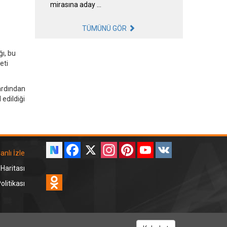
mirasına aday …
TÜMÜNÜ GÖR
ı, bu
eti
 ardından
edildiği
Facebook
X
Instagram
Pinterest
YouTube
VK
anlı İzle
 Haritası
Odnoklassniki
litikası
RT Dinle