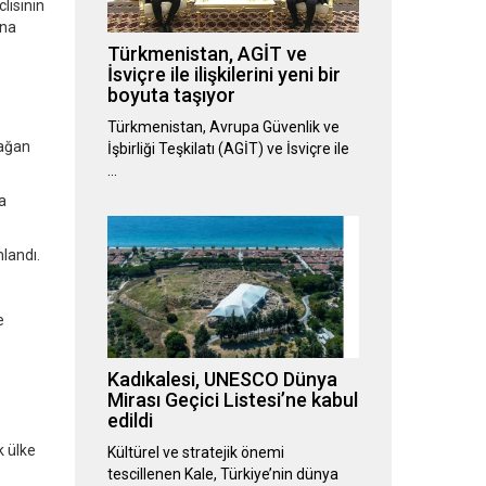
lisinin
ına
Türkmenistan, AGİT ve
İsviçre ile ilişkilerini yeni bir
boyuta taşıyor
Türkmenistan, Avrupa Güvenlik ve
mağan
İşbirliği Teşkilatı (AGİT) ve İsviçre ile
…
a
landı.
e
Kadıkalesi, UNESCO Dünya
Mirası Geçici Listesi’ne kabul
edildi
k ülke
Kültürel ve stratejik önemi
tescillenen Kale, Türkiye’nin dünya