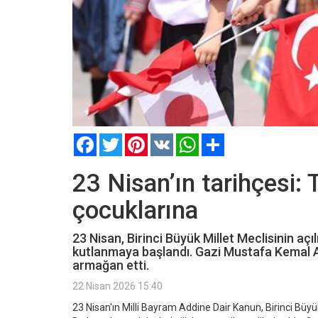
Facebook
Twitter
Pinterest
VK
WhatsApp
Paylaş
23 Nisan’ın tarihçesi:
çocuklarına
23 Nisan, Birinci Büyük Millet Meclisinin açı
kutlanmaya başlandı. Gazi Mustafa Kemal A
armağan etti.
22 Nisan 2026 15:40
23 Nisan'ın Milli Bayram Addine Dair Kanun, Birinci Büyük 