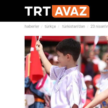
haberler
türkçe
türkistan'dan
23 nisan’ı