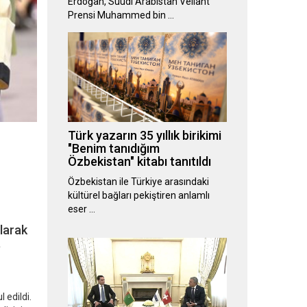
Erdoğan, Suudi Arabistan Veliaht
Prensi Muhammed bin …
Türk yazarın 35 yıllık birikimi
"Benim tanıdığım
Özbekistan" kitabı tanıtıldı
Özbekistan ile Türkiye arasındaki
kültürel bağları pekiştiren anlamlı
eser …
olarak
a
 edildi.