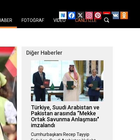
Facebook
X
Instagram
Pinterest
YouTube
VK
Odnok
HABER
FOTOĞRAF
VIDEO
CANLI İZLE
Diğer Haberler
Türkiye, Suudi Arabistan ve
Pakistan arasında “Mekke
Ortak Savunma Anlaşması"
imzalandı
Cumhurbaşkanı Recep Tayyip