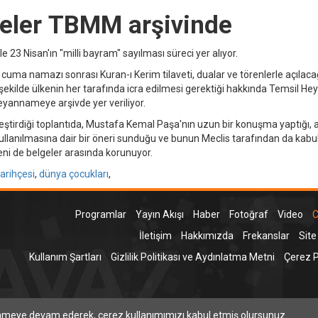
lgeler TBMM arşivinde
ile 23 Nisan'ın "milli bayram" sayılması süreci yer alıyor.
uma namazı sonrası Kuran-ı Kerim tilaveti, dualar ve törenlerle açılacağ
 şekilde ülkenin her tarafında icra edilmesi gerektiği hakkında Temsil Hey
annameye arşivde yer veriliyor.
kleştirdiği toplantıda, Mustafa Kemal Paşa'nın uzun bir konuşma yaptığı,
llanılmasına dair bir öneri sunduğu ve bunun Meclis tarafından da kabul 
teni de belgeler arasında korunuyor.
tarihçesi
,
dünya çocukları
,
Programlar
Yayın Akışı
Haber
Fotoğraf
Video
C
İletişim
Hakkımızda
Frekanslar
Site
Kullanım Şartları
Gizlilik Politikası ve Aydınlatma Metni
Çerez Po
T
inmeye devam ederek, çerez kullanımımızı kabul etmiş olursunuz.