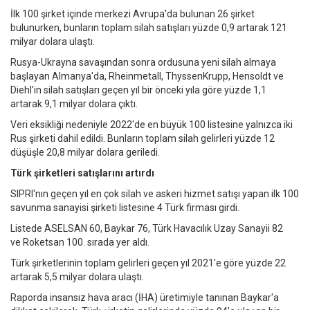
İlk 100 şirket içinde merkezi Avrupa'da bulunan 26 şirket
bulunurken, bunların toplam silah satışları yüzde 0,9 artarak 121
milyar dolara ulaştı.
Rusya-Ukrayna savaşından sonra ordusuna yeni silah almaya
başlayan Almanya'da, Rheinmetall, ThyssenKrupp, Hensoldt ve
Diehl'in silah satışları geçen yıl bir önceki yıla göre yüzde 1,1
artarak 9,1 milyar dolara çıktı.
Veri eksikliği nedeniyle 2022'de en büyük 100 listesine yalnızca iki
Rus şirketi dahil edildi. Bunların toplam silah gelirleri yüzde 12
düşüşle 20,8 milyar dolara geriledi.
Türk şirketleri satışlarını artırdı
SIPRI'nın geçen yıl en çok silah ve askeri hizmet satışı yapan ilk 100
savunma sanayisi şirketi listesine 4 Türk firması girdi.
Listede ASELSAN 60, Baykar 76, Türk Havacılık Uzay Sanayii 82
ve Roketsan 100. sırada yer aldı.
Türk şirketlerinin toplam gelirleri geçen yıl 2021'e göre yüzde 22
artarak 5,5 milyar dolara ulaştı.
Raporda insansız hava aracı (İHA) üretimiyle tanınan Baykar'a