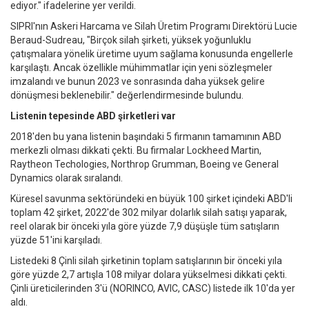
ediyor." ifadelerine yer verildi.
SIPRI'nın Askeri Harcama ve Silah Üretim Programı Direktörü Lucie
Beraud-Sudreau, "Birçok silah şirketi, yüksek yoğunluklu
çatışmalara yönelik üretime uyum sağlama konusunda engellerle
karşılaştı. Ancak özellikle mühimmatlar için yeni sözleşmeler
imzalandı ve bunun 2023 ve sonrasında daha yüksek gelire
dönüşmesi beklenebilir." değerlendirmesinde bulundu.
Listenin tepesinde ABD şirketleri var
2018'den bu yana listenin başındaki 5 firmanın tamamının ABD
merkezli olması dikkati çekti. Bu firmalar Lockheed Martin,
Raytheon Techologies, Northrop Grumman, Boeing ve General
Dynamics olarak sıralandı.
Küresel savunma sektöründeki en büyük 100 şirket içindeki ABD'li
toplam 42 şirket, 2022'de 302 milyar dolarlık silah satışı yaparak,
reel olarak bir önceki yıla göre yüzde 7,9 düşüşle tüm satışların
yüzde 51'ini karşıladı.
Listedeki 8 Çinli silah şirketinin toplam satışlarının bir önceki yıla
göre yüzde 2,7 artışla 108 milyar dolara yükselmesi dikkati çekti.
Çinli üreticilerinden 3'ü (NORINCO, AVIC, CASC) listede ilk 10'da yer
aldı.