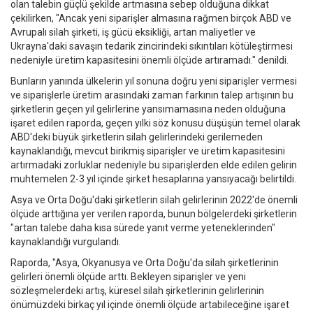
olan talebin güçlü şekilde artmasına sebep olduğuna dikkat
çekilirken, "Ancak yeni siparişler almasına rağmen birçok ABD ve
Avrupalı silah şirketi, iş gücü eksikliği, artan maliyetler ve
Ukrayna'daki savaşın tedarik zincirindeki sıkıntıları kötüleştirmesi
nedeniyle üretim kapasitesini önemli ölçüde artıramadı." denildi.
Bunların yanında ülkelerin yıl sonuna doğru yeni siparişler vermesi
ve siparişlerle üretim arasındaki zaman farkının talep artışının bu
şirketlerin geçen yıl gelirlerine yansımamasına neden olduğuna
işaret edilen raporda, geçen yılki söz konusu düşüşün temel olarak
ABD'deki büyük şirketlerin silah gelirlerindeki gerilemeden
kaynaklandığı, mevcut birikmiş siparişler ve üretim kapasitesini
artırmadaki zorluklar nedeniyle bu siparişlerden elde edilen gelirin
muhtemelen 2-3 yıl içinde şirket hesaplarına yansıyacağı belirtildi.
Asya ve Orta Doğu'daki şirketlerin silah gelirlerinin 2022'de önemli
ölçüde arttığına yer verilen raporda, bunun bölgelerdeki şirketlerin
"artan talebe daha kısa sürede yanıt verme yeteneklerinden"
kaynaklandığı vurgulandı.
Raporda, "Asya, Okyanusya ve Orta Doğu'da silah şirketlerinin
gelirleri önemli ölçüde arttı. Bekleyen siparişler ve yeni
sözleşmelerdeki artış, küresel silah şirketlerinin gelirlerinin
önümüzdeki birkaç yıl içinde önemli ölçüde artabileceğine işaret