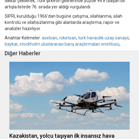
dikkat çekilerek, Türk şirketin gelirlerinde yüzde 94'e ulaşan bir
artışla listede 76. sırada yer aldığı vurgulandı.
SIPRI, kurulduğu 1966'dan bugüne çatışma, silahlanma, silah
kontrolü ve silahsızlanma gibi alanlarda araştırma, rapor ve
analizler hazırlıyor.
Anahtar Kelimeler:
aselsan
,
roketsan
,
türk havacılık uzay sanayii
,
baykar
,
stockholm uluslararası barış araştırmaları enstitüsü
,
Diğer Haberler
Kazakistan, yolcu taşıyan ilk insansız hava