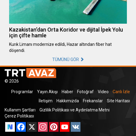
Kazakistan’dan Orta Koridor ve dijital İpek Yolu
için çifte hamle
Kurık Limanı modernize edildi, Hazar altından fiber hat
döşendi.
TÜMÜNÜ GÖR
© 2026
Programlar
Yayın Akışı
Haber
Fotoğraf
Video
Canlı İzle
İletişim
Hakkımızda
Frekanslar
Site Haritası
Kullanım Şartları
Gizlilik Politikası ve Aydınlatma Metni
Çerez Politikası
Facebook
X
Instagram
Pinterest
YouTube
VK