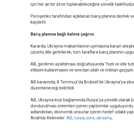
için her an bir zirve toplanabileceğine yönelik taahhüdün a
Poroşenko tarafından açıklanan barış planına destek ver
kaydetti.
Barış planına bağlı kalma çağrısı
Kararda, Ukrayna makamlarının uymasına karşın ateşk
üzüntü dile getirilerek, tüm taraflara barış planının uy
AB, gerilimin azaltılması doğrultusunda "hızlı ve elle tut
etkisini kullanmasını ve sınırdan silah ve militan geçişini
AB kararında, 8 Temmuz’da Brüksel’de Ukrayna’ya ekon
düzenleneceği belirtildi.
AB, Ukrayna krizi bağlamında Rusya'ya yönelik olarak baz
dondurulması önlemleri içeren yaptırımlar uyguluyordu
adlandırılan, ekonomik unsurlar içeren hedef odaklı yap
Anahtar Kelimeler:
AB
,
rusya
,
süre
,
ukrayna
,