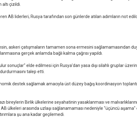
ltı çizildi.
en AB liderleri, Rusya tarafından son günlerde atılan adımların not edild
esin, askeri çatışmaların tamamen sona ermesini sağlamamasından du
gulanmasına gerçek anlamda bağlı kalma çağrısı yapıldı.
ulur sonuçlar" elde edilmesi için Rusya’dan yasa dışı silahlı gruplar üzeri
 durdurmasını talep etti.
omik destek sağlamak amacıyla üst düzey bağış koordinasyon toplantı
ı bireylerin Birlik ülkelerine seyahatinin yasaklanması ve malvarlıkların
. AB ülkeleri arasında uzlaşı sağlanamaması nedeniyle "üçüncü aşama" 
tırımlara şu ana kadar geçilemedi.