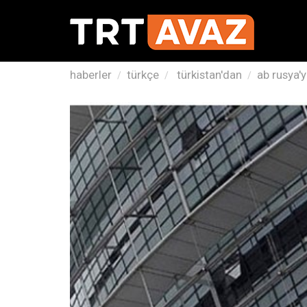
haberler
türkçe
türkistan'dan
ab rusya'y