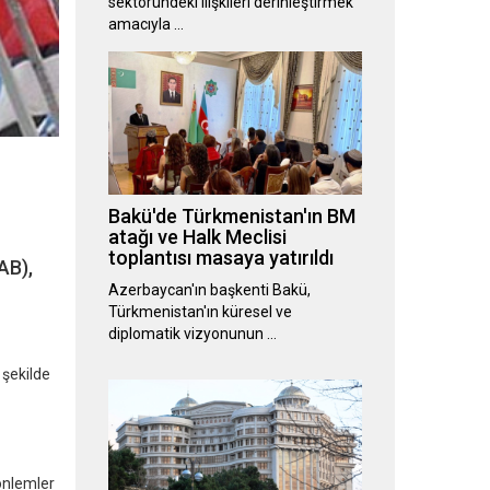
sektöründeki ilişkileri derinleştirmek
amacıyla …
Bakü'de Türkmenistan'ın BM
atağı ve Halk Meclisi
toplantısı masaya yatırıldı
AB),
Azerbaycan'ın başkenti Bakü,
Türkmenistan'ın küresel ve
diplomatik vizyonunun …
 şekilde
önlemler