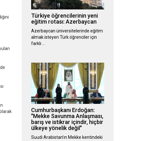
Türkiye öğrencilerinin yeni
iğini
eğitim rotası: Azerbaycan
Azerbaycan üniversitelerinde eğitim
almak isteyen Türk öğrenciler için
farklı …
yulan
nde
sı
ın
Cumhurbaşkanı Erdoğan:
olarak
"Mekke Savunma Anlaşması,
barış ve istikrar içindir, hiçbir
ülkeye yönelik değil"
Suudi Arabistan’ın Mekke kentindeki