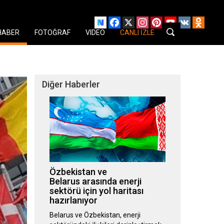
Facebook
X
Instagram
Pinterest
YouTube
VK
Odnok
HABER
FOTOĞRAF
VIDEO
CANLI İZLE
Diğer Haberler
Özbekistan ve
Belarus arasında enerji
sektörü için yol haritası
hazırlanıyor
Belarus ve Özbekistan, enerji