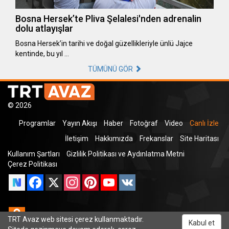
Bosna Hersek’te Pliva Şelalesi'nden adrenalin
dolu atlayışlar
Bosna Hersek’in tarihi ve doğal güzellikleriyle ünlü Jajce
kentinde, bu yıl …
TÜMÜNÜ GÖR
© 2026
Programlar
Yayın Akışı
Haber
Fotoğraf
Video
Canlı İzle
İletişim
Hakkımızda
Frekanslar
Site Haritası
Kullanım Şartları
Gizlilik Politikası ve Aydınlatma Metni
Çerez Politikası
Facebook
X
Instagram
Pinterest
YouTube
VK
Odnoklassniki
TRT Avaz web sitesi çerez kullanmaktadır.
Kabul et