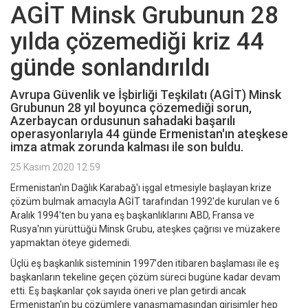
AGİT Minsk Grubunun 28
yılda çözemediği kriz 44
günde sonlandırıldı
Avrupa Güvenlik ve İşbirliği Teşkilatı (AGİT) Minsk
Grubunun 28 yıl boyunca çözemediği sorun,
Azerbaycan ordusunun sahadaki başarılı
operasyonlarıyla 44 günde Ermenistan'ın ateşkese
imza atmak zorunda kalması ile son buldu.
25 Kasım 2020 12:59
Ermenistan'ın Dağlık Karabağ'ı işgal etmesiyle başlayan krize
çözüm bulmak amacıyla AGİT tarafından 1992'de kurulan ve 6
Aralık 1994'ten bu yana eş başkanlıklarını ABD, Fransa ve
Rusya'nın yürüttüğü Minsk Grubu, ateşkes çağrısı ve müzakere
yapmaktan öteye gidemedi.
Üçlü eş başkanlık sisteminin 1997'den itibaren başlaması ile eş
başkanların tekeline geçen çözüm süreci bugüne kadar devam
etti. Eş başkanlar çok sayıda öneri ve plan getirdi ancak
Ermenistan'ın bu çözümlere yanaşmamasından girişimler hep