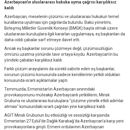
Azerbaycan'ın uluslararası hukuka uyma çağrısı karşılıksız
kaldı
Azerbaycan, meselenin çözümü ve uluslararası hukukun temel
kurallarına uyulması için çağrılarda bulundu. Bakü yönetimi,
Birleşmiş Milletler Güvenlik Konseyi (BMGK) başta olmak üzere
uluslararası kuruluşlara ilgili kararları uygulamaya, eş başkanları da
daha ciddi çabalar sarf etmeye davet etti.
Ancak eş başkanlar sorunu çözmeye değil, çözümsüzlüğün
ömrünü uzatma yönünde tavır ortaya koydu. Azerbaycan'ın bu
yöndeki çabaları karşılıksız kaldı.
Farklı çözüm arayışlarını da sürekli sabote eden eş başkanlar,
sorunun çözümü konusunda sadece kendilerinin yetkili oldukları
konusunda ısrarlı açıklamalar yaptı.
Temmuzda, Ermenistan'ın Azerbaycan sınırındaki
provokasyonunu müteakip Azerbaycanlı yetkililerin, Minsk
Grubuna ve uluslararası kuruluşlara "çözüme yönelik etkili adımlar
atması" konusundaki ısrarlı çağrıları yine karşılıksız kaldı.
AGİT Minsk Grubunun bu etkisizliği ve sessizliği karşısında
Ermenistan 27 Eylül'de Dağlık Karabağ'da Azerbaycan'a karşı yeni
provokasyonlara girişti. Ermeni ordularının Azerbaycan