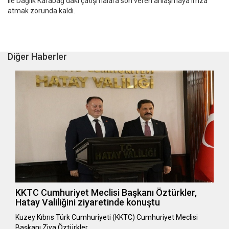
ile Dağlık Karabağ'daki çatışmalara son veren anlaşmaya imza
atmak zorunda kaldı.
Diğer Haberler
KKTC Cumhuriyet Meclisi Başkanı Öztürkler,
Hatay Valiliğini ziyaretinde konuştu
Kuzey Kıbrıs Türk Cumhuriyeti (KKTC) Cumhuriyet Meclisi
Başkanı Ziya Öztürkler…