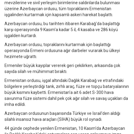
mevzilerine ve sivil yerleşim birimlerine saldırılarda bulunması
üzerine Azerbaycan ordusu, tüm topraklarını Ermenistan
işgalinden kurtarmak için kapsamlı askeri harekat başlattı.
Azerbaycan ordusu, bu tarihten itibaren Karabağ'da başlattığı
karşı operasyonda 9 Kasım'a kadar 5 il, 4 kasaba ve 286 köyü
işgalden kurtardı.
Azerbaycan ordusu, topraklarını kurtarmak için başlattığı
operasyonda Ermeni ordusuna ağır darbeler vurarak bu ülkeyi
hezimete uğrattı.
Ermeniler büyük kayıplar vererek geri çekilirken, arkasında çok
sayıda silah ve mühimmat bıraktı.
Ermenistan ordusu, işgal altındaki Dağlık Karabağ ve etrafındaki
bölgelere yerleştirdiği tank, zırhlı araç, füze ve topçu bataryalarının
büyük kısmını kaybetti. Ermenistan'a ait 6 adet S-300 hava
savunma füze sistemi dahil pek çok ağır silah ve savaş uçakları da
imha edildi.
Azerbaycan ordusunun başarısında Türkiye ve İsrail'den aldığı
silahlı insansız hava araçları (SİHA) büyük rol oynadı.
44 günde cephede yenilen Ermenistan, 10 Kasım'da Azerbaycan