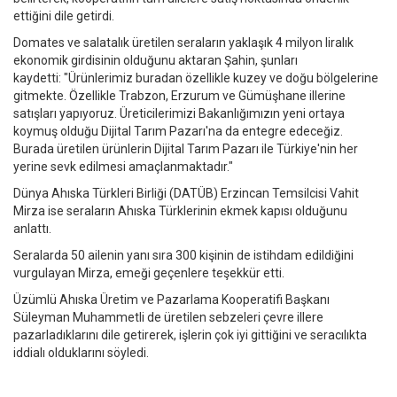
ettiğini dile getirdi.
Domates ve salatalık üretilen seraların yaklaşık 4 milyon liralık
ekonomik girdisinin olduğunu aktaran Şahin, şunları
kaydetti: "Ürünlerimiz buradan özellikle kuzey ve doğu bölgelerine
gitmekte. Özellikle Trabzon, Erzurum ve Gümüşhane illerine
satışları yapıyoruz. Üreticilerimizi Bakanlığımızın yeni ortaya
koymuş olduğu Dijital Tarım Pazarı'na da entegre edeceğiz.
Burada üretilen ürünlerin Dijital Tarım Pazarı ile Türkiye'nin her
yerine sevk edilmesi amaçlanmaktadır."
Dünya Ahıska Türkleri Birliği (DATÜB) Erzincan Temsilcisi Vahit
Mirza ise seraların Ahıska Türklerinin ekmek kapısı olduğunu
anlattı.
Seralarda 50 ailenin yanı sıra 300 kişinin de istihdam edildiğini
vurgulayan Mirza, emeği geçenlere teşekkür etti.
Üzümlü Ahıska Üretim ve Pazarlama Kooperatifi Başkanı
Süleyman Muhammetli de üretilen sebzeleri çevre illere
pazarladıklarını dile getirerek, işlerin çok iyi gittiğini ve seracılıkta
iddialı olduklarını söyledi.