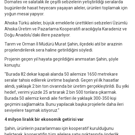
Domates ve salatalık ile çeşitli sebzelerin yetiştirildiği seralarda
bugünlerde hasat heyecanı yaşayan aileler, ürünleri toplamak için
yoğun mesai yapıyor.
Ahıska Türkü aileler, büyük emeklerle ürettikleri sebzeleri Üzümlü
Ahıska Üretim ve Pazarlama Kooperatifi aracılığıyla Karadeniz ve
Doğu Anadolu'daki illere pazarlıyor.
Tarım ve Orman İl Müdürü Murat Şahin, ilçedeki atıl bir arazinin
projelendirilerek sera haline getirildiğini söyledi.
Projenin geçen yıl hayata geçirildiğini anımsatan Şahin, şöyle
konuştu:
"Burada 82 dekar kapalı alanda 50 ailemize 1650 metrekare
seralar tahsis edilerek üretime başlandı. Geçen yıl ilk hasatlar
alındı, yaklaşık 2 bin ton civarında bir üretim gerçekleştirildi. Bu yılki
hedef, verimi yüzde 25 artırarak 2 bin 500 tonlara çıkarmak.
Burada 50 ailemiz kendi aile fertleri ile yaklaşık 300-350 kişi
geçimini sağlamakta. Bunu yapılacak başka projelerle daha ileri
seviyelere taşımak istiyoruz."
4 milyon liralık bir ekonomik getirisi var
Şahin, ürünlerin pazarlanması için kooperatif kurulduğunu
belirterek, kooperatifin tüm ailelere satış noktasında önderlik