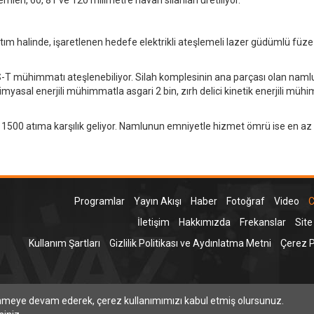
tım halinde, işaretlenen hedefe elektrikli ateşlemeli lazer güdümlü füze
DS-T mühimmatı ateşlenebiliyor. Silah komplesinin ana parçası olan namlu
yasal enerjili mühimmatla asgari 2 bin, zırh delici kinetik enerjili müh
1500 atıma karşılık geliyor. Namlunun emniyetle hizmet ömrü ise en az
Programlar
Yayın Akışı
Haber
Fotoğraf
Video
C
İletişim
Hakkımızda
Frekanslar
Site
Kullanım Şartları
Gizlilik Politikası ve Aydınlatma Metni
Çerez Po
T
inmeye devam ederek, çerez kullanımımızı kabul etmiş olursunuz.