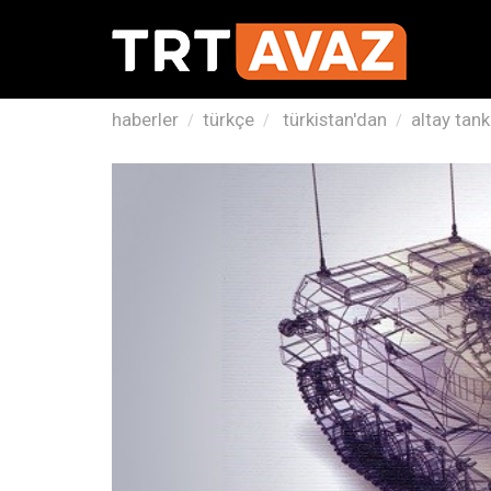
haberler
türkçe
türkistan'dan
altay tan