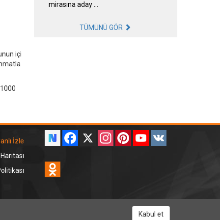
mirasına aday …
TÜMÜNÜ GÖR
nun içi
immatla
 1000
Facebook
X
Instagram
Pinterest
YouTube
VK
anlı İzle
 Haritası
Odnoklassniki
litikası
RT Dinle
Kabul et