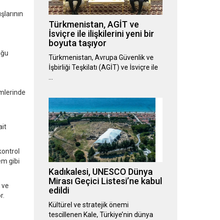
şlarının
Türkmenistan, AGİT ve
İsviçre ile ilişkilerini yeni bir
boyuta taşıyor
uğu
Türkmenistan, Avrupa Güvenlik ve
İşbirliği Teşkilatı (AGİT) ve İsviçre ile
…
imlerinde
ait
kontrol
em gibi
Kadıkalesi, UNESCO Dünya
Mirası Geçici Listesi’ne kabul
 ve
edildi
r.
Kültürel ve stratejik önemi
tescillenen Kale, Türkiye’nin dünya