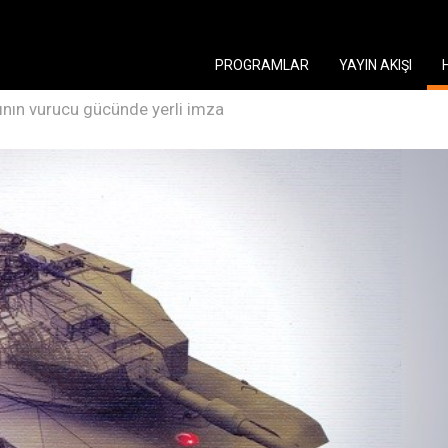
PROGRAMLAR
YAYIN AKIŞI
kının vurucu gücünde yerli imza