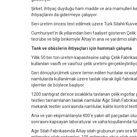
Şirket, ihtiyaç duyduğu ham madde ve ara mamulleri kend
ihtiyaçlarını da gidermeye çalışıyor.
Seri üretim öncesi test edilmek üzere Türk Silahlı Kuvv
Cumhuriyet'in ilk yıllarından beri faaliyet gösteren Çeli
tecrübe ve bilgi birikimiyle Altay'ın ana ve yardımcı sila
Tank ve obüslerin ihtiyaçları için hummalı çalışma
Yıllık 50 bin ton üretim kapasitesine sahip Çelik Fabrik
kullanılan vasıflı ve vasıfsız çelik üretimi gerçekleştiriliyo
Geri dönüştürülmek üzere temin edilen hurdalar sırasıyl
namlularda kullanılmak üzere taslak olarak ilgili fabrikal
işlemler de böylece başlıyor.
1200 santigrat derece sıcaklıkta tavlanan çelik ingotlar
testleri tamamlanan taslak namlular Ağır Silah Fabrikası
mekanik testler sonrasında namlular, kalite kontrol testl
Ana ve yan ekipmanlarıyla 400'e yakın alt parçadan oluşan
sonrasını kapsayan laboratuvar ve saha koşullarında tü
Ağır Silah Fabrikasında Altay silah grubunun yanı sıra M6
milimetre silah sistemleri, 105 milimetre obüs silah siste