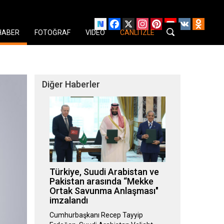
Facebook
X
Instagram
Pinterest
YouTube
VK
Odnok
HABER
FOTOĞRAF
VIDEO
CANLI İZLE
Diğer Haberler
Türkiye, Suudi Arabistan ve
Pakistan arasında “Mekke
Ortak Savunma Anlaşması"
imzalandı
Cumhurbaşkanı Recep Tayyip