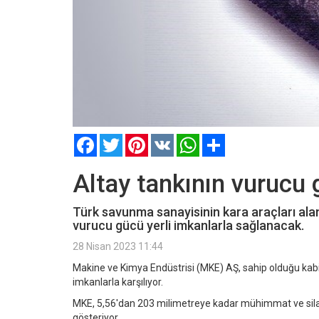
Facebook
Twitter
Pinterest
VK
WhatsApp
Paylaş
Altay tankının vurucu 
Türk savunma sanayisinin kara araçları ala
vurucu gücü yerli imkanlarla sağlanacak.
28 Nisan 2023 11:44
Makine ve Kimya Endüstrisi (MKE) AŞ, sahip olduğu kabiliyet
imkanlarla karşılıyor.
MKE, 5,56'dan 203 milimetreye kadar mühimmat ve silahl
gösteriyor.