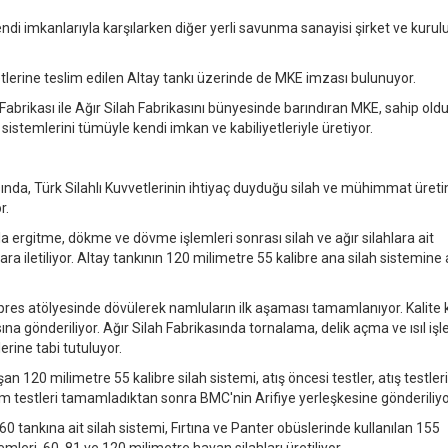
i imkanlarıyla karşılarken diğer yerli savunma sanayisi şirket ve kurulu
etlerine teslim edilen Altay tankı üzerinde de MKE imzası bulunuyor.
k Fabrikası ile Ağır Silah Fabrikasını bünyesinde barındıran MKE, sahip old
h sistemlerini tümüyle kendi imkan ve kabiliyetleriyle üretiyor.
asında, Türk Silahlı Kuvvetlerinin ihtiyaç duyduğu silah ve mühimmat üret
r.
a ergitme, dökme ve dövme işlemleri sonrası silah ve ağır silahlara ait
ara iletiliyor. Altay tankının 120 milimetre 55 kalibre ana silah sistemine 
 pres atölyesinde dövülerek namluların ilk aşaması tamamlanıyor. Kalite 
na gönderiliyor. Ağır Silah Fabrikasında tornalama, delik açma ve ısıl işl
erine tabi tutuluyor.
 120 milimetre 55 kalibre silah sistemi, atış öncesi testler, atış testleri
m testleri tamamladıktan sonra BMC'nin Arifiye yerleşkesine gönderiliyo
0 tankına ait silah sistemi, Fırtına ve Panter obüslerinde kullanılan 155
mleri, 60, 81 ve 120 milimetre havan silahları üretiliyor.