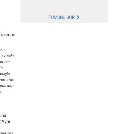
TÜMÜNÜ GÖR
ı üzerine
uzu
a vesile
aşması
da
esiyle
döneminde
kenardan
in
ğuna
 "Aynı
iye'nin