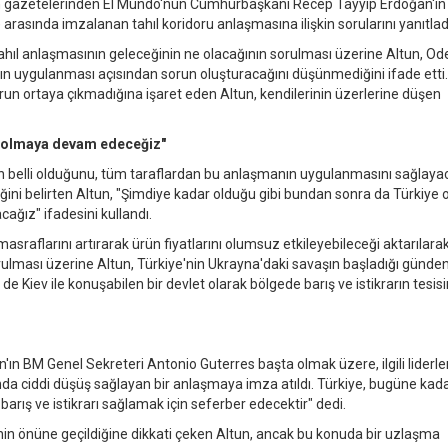
len gazetelerinden El Mundo'nun Cumhurbaşkanı Recep Tayyip Erdoğan'ın
rasında imzalanan tahıl koridoru anlaşmasına ilişkin sorularını yanıtlad
 tahıl anlaşmasının geleceğinin ne olacağının sorulması üzerine Altun, O
nın uygulanması açısından sorun oluşturacağını düşünmediğini ifade etti. 
run ortaya çıkmadığına işaret eden Altun, kendilerinin üzerlerine düşen
a olmaya devam edeceğiz"
n belli olduğunu, tüm taraflardan bu anlaşmanın uygulanmasını sağlaya
ini belirten Altun, "Şimdiye kadar olduğu gibi bundan sonra da Türkiye 
ğız" ifadesini kullandı.
masraflarını artırarak ürün fiyatlarını olumsuz etkileyebileceği aktarılara
rulması üzerine Altun, Türkiye'nin Ukrayna'daki savaşın başladığı günde
iev ile konuşabilen bir devlet olarak bölgede barış ve istikrarın tesis
n BM Genel Sekreteri Antonio Guterres başta olmak üzere, ilgili liderle
da ciddi düşüş sağlayan bir anlaşmaya imza atıldı. Türkiye, bugüne kad
rış ve istikrarı sağlamak için seferber edecektir" dedi.
inin önüne geçildiğine dikkati çeken Altun, ancak bu konuda bir uzlaşma