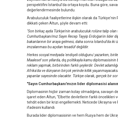
perspektifini İstanbul'da ortaya koydu. Buna göre, sava
değerlendirmesinde bulundu.
Arabuluculuk faaliyetlerine ilişkin olarak da Türkiye'ni
dikkati çeken Altun, şöyle devam etti:
"Son birkaç ayda Türkiye'nin arabuluculuk rolüne talip olan 
Cumhurbaşkanı'mız Sayın Recep Tayyip Erdoğan'ın lider di
bakanlarının bir araya gelmesi, daha sonra İstanbul'da iki ü
imzalanması bu açıdan tesadüf değildir.
Herkes sosyal medyada 'endişeli olduğunu' yazarken, birile
Maalesef son yıllarda, dış politikayla kamu diplomasisinin b
reklam yapmak, birbirinden farklı şeylerdir. Devlet adamlığı
Afrika'da ve dünyanın birçok yerinde kıtlık yaşanmayacaksa
yapanlar sayesinde olacaktır. Türkiye olarak, gerçek bir so
"Sayın Cumhurbaşkanı'mızın lider diplomasisi alanın
Diplomasinin hiçbir zaman kolay olmadığına, savaşın d
işaret eden Altun, "Elbette devletlerin farklı öncelikler
tehdit eden bir krizi engellemekti. Neticede Ukrayna ve
ifadesini kullandı.
Burada lider diplomasisinin ve hem Rusya hem de Ukrayn