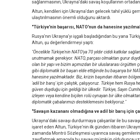
sağlanmasının, Ukrayna'daki savaş koşullarının ortadan 
Altun, kendileri için Ukrayna'dan gelecek tahıl yüklü g
ulaştırılmasının önemli olduğunu aktardı.
"Türkiye'nin başarısı, NATO'nun da hanesine yazılma
Rusya'nın Ukrayna'yı işgali başladığından bu yana Türkiy
Altun, şu değerlendirmeyi yaptı:
"Öncelikle Türkiye'nin NATO'ya 70 yıldır ciddi katkılar sa
unutmamak gerekiyor. NATO, parçası olmaktan gurur duyduğ
olan bir yapı ve bizim açımızdan bir uluslararası örgütten 
gibi diplomatik bir başarı elde ettiğinde bu başarıya bir N
hanesine yazılmaktadır. Biz, krizin başından itibaren bö
'adil bir barış' için çalıştık, çalışıyoruz. Türkiye hem Ru
güven duyduğu için geldiği bir ülkedir. Türkiye, Sayın Cum
izleyen veya kendine biçilen rolü oynayan bir ülke olmaktan
diplomatik çabalarımızı desteklemesini bekliyoruz."
"Savaşın kazananı olmadığına ve adil bir barış için 
Ukrayna'daki savaşı durdurmaya çalışanlar ile bu savaşı 
işaret eden Altun, Türkiye'nin ilk günden itibaren Ukrayna
zamanda Montrö Sözleşmesi uyarınca savaş gemilerinin
zayıflatmak amacıyla bu savaşı mümkün olduğunca uza