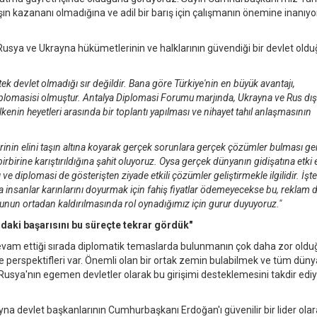
şın kazananı olmadığına ve adil bir barış için çalışmanın önemine inanıy
n Rusya ve Ukrayna hükümetlerinin ve halklarının güvendiği bir devlet old
tek devlet olmadığı sır değildir. Bana göre Türkiye'nin en büyük avantajı,
plomasisi olmuştur. Antalya Diplomasi Forumu marjında, Ukrayna ve Rus dışi
lkenin heyetleri arasında bir toplantı yapılması ve nihayet tahıl anlaşmasının
rinin elini taşın altına koyarak gerçek sorunlara gerçek çözümler bulması ge
irbirine karıştırıldığına şahit oluyoruz. Oysa gerçek dünyanın gidişatına etki
 ve diplomasi de gösterişten ziyade etkili çözümler geliştirmekle ilgilidir. İş
 insanlar karınlarını doyurmak için fahiş fiyatlar ödemeyecekse bu, reklam de
runun ortadan kaldırılmasında rol oynadığımız için gurur duyuyoruz."
daki başarısını bu süreçte tekrar gördük"
evam ettiği sırada diplomatik temaslarda bulunmanın çok daha zor old
i ve perspektifleri var. Önemli olan bir ortak zemin bulabilmek ve tüm düny
 Rusya'nın egemen devletler olarak bu girişimi desteklemesini takdir edi
a devlet başkanlarının Cumhurbaşkanı Erdoğan'ı güvenilir bir lider ola