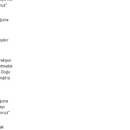
oruz"
uğuna
şleri
rekiyor.
 etmekle
te Doğu
ğil iş
uğuna
ayı
yoruz"
rak