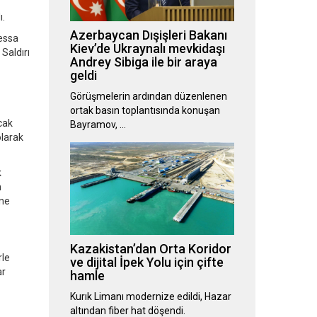
ı.
Azerbaycan Dışişleri Bakanı
dessa
Kiev’de Ukraynalı mevkidaşı
Saldırı
Andrey Sibiga ile bir araya
geldi
Görüşmelerin ardından düzenlenen
ortak basın toplantısında konuşan
cak
Bayramov, …
olarak
k
n
ine
Kazakistan’dan Orta Koridor
rle
ve dijital İpek Yolu için çifte
ar
hamle
Kurık Limanı modernize edildi, Hazar
altından fiber hat döşendi.