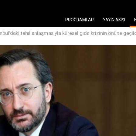
PROGRAMLAR
YAYIN AKIŞI
anbul'daki tahıl anlaşmasıyla küresel gıda krizinin önüne geçil