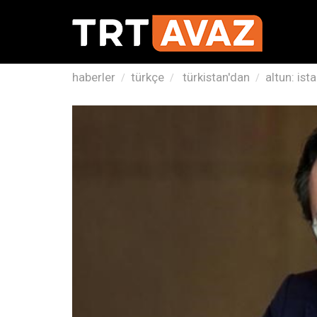
haberler
türkçe
türkistan'dan
altun: ist