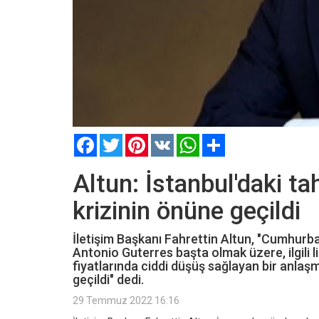
Facebook
Twitter
Pinterest
VK
WhatsApp
Paylaş
Altun: İstanbul'daki ta
krizinin önüne geçildi
İletişim Başkanı Fahrettin Altun, "Cumhurb
Antonio Guterres başta olmak üzere, ilgili 
fiyatlarında ciddi düşüş sağlayan bir anlaşm
geçildi" dedi.
29 Temmuz 2022 16:16