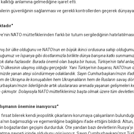
kalktığı anlamına gelmediğine işaret etti.
emilerin güvenliğinin sağlanması ve gerekli kontrollerden geçerek dünyaya
ktadır"
e'nin NATO müttefiklerinden farklı bir tutum sergilediğinin hatırlatılmas
ğlamış bir ülke olduğunu ve NATO'nun en büyük ikinci ordusuna sahip olduğum
umuz ve İspanya gibi dostlarımızla birlikte dünya barışına katkı sunmamız
çok daha fazlasıdır. Burada önemli olan başka bir husus, Türkiye'nin tahıl anl
ATO ülkesinin ulaşmış olduğu gerçeğidir. Yani Türkiye'nin başarısı, NATO'nun 
lgemizde yanan ateşi söndürmeye odaklandık. Sayın Cumhurbaşkanı'mızın ifad
sya hem de Ukrayna ile konuşabilen hem Ukraynalıların hem de Rusların savaş 
hurbaşkanı'mızın liderliğinde artık uluslararası arenada yaşanan gelişmeleri 
 çıkmıştır. Dolayısıyla NATO müttefiklerimiz başta olmak üzere tüm devletler
çalışmanın önemine inanıyoruz"
fırsat bilerek kendi jeopolitik çıkarlarını korumaya çalışanların bulundu
'nın bağımsızlığı ve egemenliğine bağlılığını ifade ettiğini bildirdi. Altun,
 boğazlardan geçişini durdurduk. Öte yandan bazı devletlerin Rusya'yı
tma gayreti içinde olduğunu görüyoruz. Sayın Cumhurbaşkanı'mız Türk