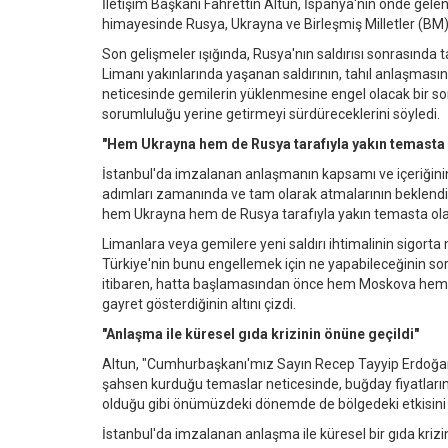
İletişim Başkanı Fahrettin Altun, İspanya'nın önde ge
himayesinde Rusya, Ukrayna ve Birleşmiş Milletler (BM) a
Son gelişmeler ışığında, Rusya'nın saldırısı sonrasında
Limanı yakınlarında yaşanan saldırının, tahıl anlaşması
neticesinde gemilerin yüklenmesine engel olacak bir so
sorumluluğu yerine getirmeyi sürdüreceklerini söyledi.
"Hem Ukrayna hem de Rusya tarafıyla yakın temast
İstanbul'da imzalanan anlaşmanın kapsamı ve içeriğini
adımları zamanında ve tam olarak atmalarının beklendiğ
hem Ukrayna hem de Rusya tarafıyla yakın temasta olaca
Limanlara veya gemilere yeni saldırı ihtimalinin sigorta 
Türkiye'nin bunu engellemek için ne yapabileceğinin so
itibaren, hatta başlamasından önce hem Moskova hem de K
gayret gösterdiğinin altını çizdi.
"Anlaşma ile küresel gıda krizinin önüne geçildi"
Altun, "Cumhurbaşkanı'mız Sayın Recep Tayyip Erdoğan'ı
şahsen kurduğu temaslar neticesinde, buğday fiyatların
olduğu gibi önümüzdeki dönemde de bölgedeki etkisini ba
İstanbul'da imzalanan anlaşma ile küresel bir gıda kriz