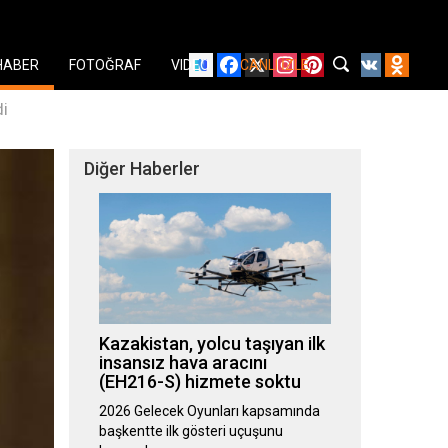
Facebook
X
Instagram
Pinterest
YouTube
VK
Odnok
HABER
FOTOĞRAF
VIDEO
CANLI İZLE
di
Diğer Haberler
Kazakistan, yolcu taşıyan ilk
insansız hava aracını
(EH216-S) hizmete soktu
2026 Gelecek Oyunları kapsamında
başkentte ilk gösteri uçuşunu