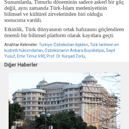
Sunumlarda, Timurlu döneminin sadece askerî bir güç
değil, aynı zamanda Türk-İslam medeniyetinin
bilimsel ve kültürel zirvelerinden biri olduğu
sonucuna varıldı.
Etkinlik, Türk dünyasının ortak hafızasını güçlendiren
önemli bir bilimsel platform olarak kayıtlara geçti.
Anahtar Kelimeler:
Türkiye-Özbekistan ilişkileri
,
Türk tarihinin en
kudretli hükümdarları
,
Özbekistan’ın Ankara Büyükelçisi
,
Sayit
Yusuf
,
Emir Timur 690
,
Prof. Dr. Kürşad Zorlu
,
Diğer Haberler