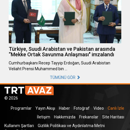
Türkiye, Suudi Arabistan ve Pakistan arasında
“Mekke Ortak Savunma Anlaşması" imzalandı
Cumhurbaşkanı Recep Tayyip Erdoğan, Suudi Arabistan
Veliaht Prensi Muhammed bin …
TÜMÜNÜ GÖR
© 2026
Programlar
Yayın Akışı
Haber
Fotoğraf
Video
Canlı İzle
İletişim
Hakkımızda
Frekanslar
Site Haritası
Kullanım Şartları
Gizlilik Politikası ve Aydınlatma Metni