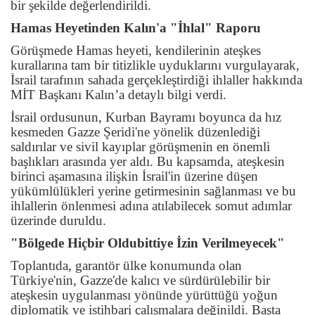
bir şekilde değerlendirildi.
Hamas Heyetinden Kalın'a "İhlal" Raporu
Görüşmede Hamas heyeti, kendilerinin ateşkes
kurallarına tam bir titizlikle uyduklarını vurgulayarak,
İsrail tarafının sahada gerçekleştirdiği ihlaller hakkında
MİT Başkanı Kalın’a detaylı bilgi verdi.
İsrail ordusunun, Kurban Bayramı boyunca da hız
kesmeden Gazze Şeridi'ne yönelik düzenlediği
saldırılar ve sivil kayıplar görüşmenin en önemli
başlıkları arasında yer aldı. Bu kapsamda, ateşkesin
birinci aşamasına ilişkin İsrail'in üzerine düşen
yükümlülükleri yerine getirmesinin sağlanması ve bu
ihlallerin önlenmesi adına atılabilecek somut adımlar
üzerinde duruldu.
"Bölgede Hiçbir Oldubittiye İzin Verilmeyecek"
Toplantıda, garantör ülke konumunda olan
Türkiye'nin, Gazze'de kalıcı ve sürdürülebilir bir
ateşkesin uygulanması yönünde yürüttüğü yoğun
diplomatik ve istihbari çalışmalara değinildi. Başta