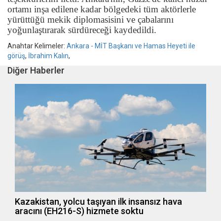
ortamı inşa edilene kadar bölgedeki tüm aktörlerle
yürüttüğü mekik diplomasisini ve çabalarını
yoğunlaştırarak sürdüreceği kaydedildi.
Anahtar Kelimeler:
Ankara - MİT Başkanı ve Hamas Heyeti ile
görüş
,
İbrahim Kalın
,
Diğer Haberler
Kazakistan, yolcu taşıyan ilk insansız hava
aracını (EH216-S) hizmete soktu