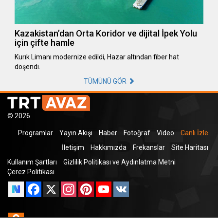
Kazakistan’dan Orta Koridor ve dijital İpek Yolu
için çifte hamle
Kurık Limanı modernize edildi, Hazar altından fiber hat
döşendi.
TÜMÜNÜ GÖR
© 2026
Programlar
Yayın Akışı
Haber
Fotoğraf
Video
Canlı İzle
İletişim
Hakkımızda
Frekanslar
Site Haritası
Kullanım Şartları
Gizlilik Politikası ve Aydınlatma Metni
Çerez Politikası
Facebook
X
Instagram
Pinterest
YouTube
VK
Odnoklassniki