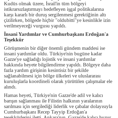
Kudüs olmak üzere, İsrail'in tüm bölgeyi
istikrarsızlaştırmayı hedefleyen işgal politikalarına
karşı kararlı bir duruş sergilenmesi gerektiğinin altı
çizilirken, bölgede hiçbir "oldubitti"ye kesinlikle izin
verilmeyeceği vurgusu yapıldı.
İnsani Yardımlar ve Cumhurbaşkanı Erdoğan'a
Teşekkür
Görüşmenin bir diğer önemli gündem maddesi ise
insani yardımlar oldu. Türkiye'nin bugüne kadar
Gazze'ye sağladığı lojistik ve insani yardımlar
hakkında heyete bilgilendirme yapıldı. Bölgeye daha
fazla yardım girişinin kesintisiz bir şekilde
sağlanabilmesi için bölge ülkeleri ve uluslararası
kuruluşlarla koordineli olarak yürütülen çalışmalar ele
alındı.
Hamas heyeti, Türkiye'nin Gazze'de adil ve kalıcı
barışın sağlanması ile Filistin halkının yaralarının
sarılması için sergilediği liderlik ve çabalar dolayısıyla
Cumhurbaşkanı Recep Tayyip Erdoğan'a
teşekkürlerini iletti. Ankara'nın, Gazze'de kalıcı huzur