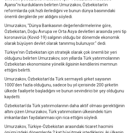
Ajansı"nı kurduklarını belirten Umurzakov, Özbekistan'ın
reformlarda çok hızlı ilerlediğini ve bunun dünya basınındaki
önemli dergilerde yer aldığını söyledi.
Umurzakov, "Dünya Bankasının değerlendirmelerine göre,
Özbekistan, Doğu Avrupa ve Orta Asya devletleri arasında yeni tip
koronavirüs (Kovid-19) salgının olduğu bir dönemde ekonomik
olarak büyüyen devlet olarak tanınmış bulunuyor." dedi.
Türkiye'nin Özbekistan için stratejik olarak çok önemli bir yeri
olduğunu belirten Umurzakov, son yıllarda Türk yatırımcılarının
Özbekistan ekonomisine yönelik ilgisinin kendilerini memnun
ettiğini belirtti.
Umurzakov, Özbekistan'da Türk sermayeli şirket sayısının
1000'den fazla olduğunu, sadece bu yıl içerisinde 200 şirketin
ülkede faaliyete başladığını ve bunun sevindirici bir şey olduğunu
kaydetti.
Özbekistan'da Türk yatırımcılarının daha aktif olması gerektiğinin
altını çizen Umurzakov, Türk yatırımcıların ülkesindeki tüm
imkanlardan faydalanması için rica ettiğini söyledi.
Umurzakov, Türkiye-Özbekistan arasındaki ticaret hacmini
önümüzdeki dönemlerde 2 kat büyütmek istediklerini, iki ülkenin