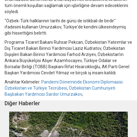
tüm önemli koşulları sağlamak için işbirliğine devam edeceklerini
söyledi.
"Özbek-Türk halklarının tarihi de günü de istikbali de birdir"
ifadesini kullanan Umurzakov, Türkiye'de kendini ülkesindeymiş
gibi hissettiğini belirtti.
Programa Ticaret Bakanı Ruhsar Pekcan, Özbekistan Yatırımlar ve
Dış Ticaret Bakan Birinci Yardımcısı Laziz Kudratov, Özbekistan
Dışişleri Bakan Birinci Yardımcısı Farhod Arziyev, Özbekistan'ın
Ankara Büyükelçisi Alişer Azamhocayev, Türkiye Odalar ve
Borsalar Birliği (TOBB) Başkanı Rifat Hisarcıklıoğlu, AK Parti Genel
Başkan Yardımcısı Cevdet Yılmaz ve birçok iş insanı katıldı.
Anahtar Kelimeler:
Pandemi Döneminde Ekonomi Diplomasisi:
Özbekistan ve Türkiye Tecrübesi
,
Özbekistan Cumhuriyeti
Başbakan Yardımcısı Sardor Umurzakov
,
Diğer Haberler