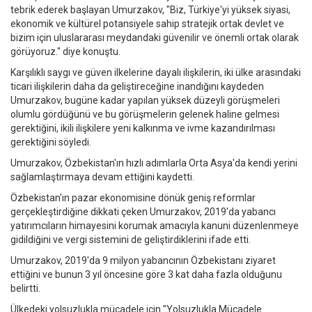
tebrik ederek başlayan Umurzakov, "Biz, Türkiye'yi yüksek siyasi,
ekonomik ve kültürel potansiyele sahip stratejik ortak devlet ve
bizim için uluslararası meydandaki güvenilir ve önemli ortak olarak
görüyoruz." diye konuştu.
Karşılıklı saygı ve güven ilkelerine dayalı ilişkilerin, iki ülke arasındaki
ticari ilişkilerin daha da geliştireceğine inandığını kaydeden
Umurzakov, bugüne kadar yapılan yüksek düzeyli görüşmeleri
olumlu gördüğünü ve bu görüşmelerin gelenek haline gelmesi
gerektiğini, ikili ilişkilere yeni kalkınma ve ivme kazandırılması
gerektiğini söyledi.
Umurzakov, Özbekistan'ın hızlı adımlarla Orta Asya'da kendi yerini
sağlamlaştırmaya devam ettiğini kaydetti.
Özbekistan'ın pazar ekonomisine dönük geniş reformlar
gerçekleştirdiğine dikkati çeken Umurzakov, 2019'da yabancı
yatırımcıların himayesini korumak amacıyla kanuni düzenlenmeye
gidildiğini ve vergi sistemini de geliştirdiklerini ifade etti.
Umurzakov, 2019'da 9 milyon yabancının Özbekistanı ziyaret
ettiğini ve bunun 3 yıl öncesine göre 3 kat daha fazla olduğunu
belirtti.
Ülkedeki yolsuzlukla mücadele için "Yolsuzlukla Mücadele