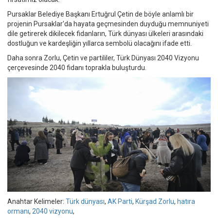
Pursaklar Belediye Başkanı Ertuğrul Çetin de böyle anlamlı bir
projenin Pursaklar'da hayata geçmesinden duyduğu memnuniyeti
dile getirerek dikilecek fidanların, Türk dünyası ülkeleri arasındaki
dostluğun ve kardeşliğin yıllarca sembolü olacağını ifade etti.
Daha sonra Zorlu, Çetin ve partililer, Türk Dünyası 2040 Vizyonu
çerçevesinde 2040 fidanı toprakla buluşturdu.
Anahtar Kelimeler:
Türk dünyası
,
AK Parti
,
Kürşad Zorlu
,
hatıra
ormanı
,
2040 vizyonu
,