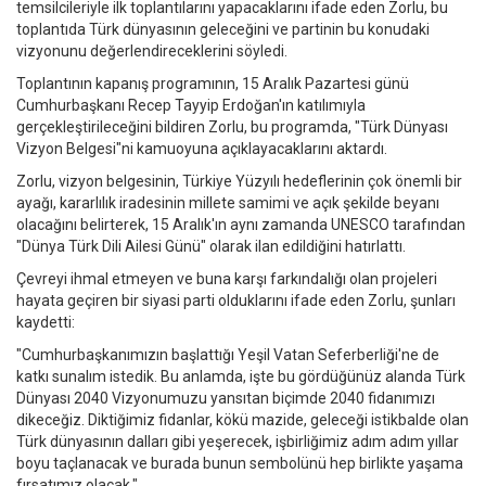
temsilcileriyle ilk toplantılarını yapacaklarını ifade eden Zorlu, bu
toplantıda Türk dünyasının geleceğini ve partinin bu konudaki
vizyonunu değerlendireceklerini söyledi.
Toplantının kapanış programının, 15 Aralık Pazartesi günü
Cumhurbaşkanı Recep Tayyip Erdoğan'ın katılımıyla
gerçekleştirileceğini bildiren Zorlu, bu programda, "Türk Dünyası
Vizyon Belgesi"ni kamuoyuna açıklayacaklarını aktardı.
Zorlu, vizyon belgesinin, Türkiye Yüzyılı hedeflerinin çok önemli bir
ayağı, kararlılık iradesinin millete samimi ve açık şekilde beyanı
olacağını belirterek, 15 Aralık'ın aynı zamanda UNESCO tarafından
"Dünya Türk Dili Ailesi Günü" olarak ilan edildiğini hatırlattı.
Çevreyi ihmal etmeyen ve buna karşı farkındalığı olan projeleri
hayata geçiren bir siyasi parti olduklarını ifade eden Zorlu, şunları
kaydetti:
"Cumhurbaşkanımızın başlattığı Yeşil Vatan Seferberliği'ne de
katkı sunalım istedik. Bu anlamda, işte bu gördüğünüz alanda Türk
Dünyası 2040 Vizyonumuzu yansıtan biçimde 2040 fidanımızı
dikeceğiz. Diktiğimiz fidanlar, kökü mazide, geleceği istikbalde olan
Türk dünyasının dalları gibi yeşerecek, işbirliğimiz adım adım yıllar
boyu taçlanacak ve burada bunun sembolünü hep birlikte yaşama
fırsatımız olacak."