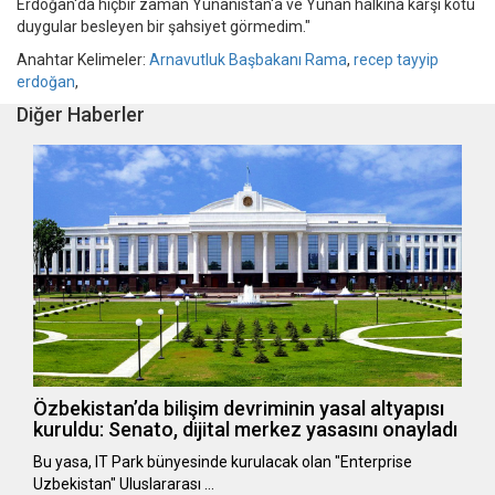
Erdoğan'da hiçbir zaman Yunanistan'a ve Yunan halkına karşı kötü
duygular besleyen bir şahsiyet görmedim."
Anahtar Kelimeler:
Arnavutluk Başbakanı Rama
,
recep tayyip
erdoğan
,
Diğer Haberler
Özbekistan’da bilişim devriminin yasal altyapısı
kuruldu: Senato, dijital merkez yasasını onayladı
Bu yasa, IT Park bünyesinde kurulacak olan "Enterprise
Uzbekistan" Uluslararası …