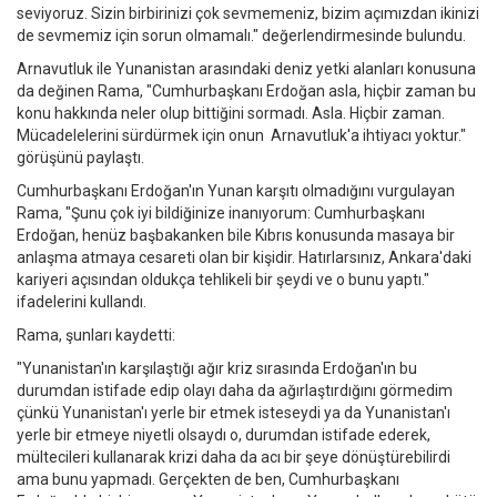
seviyoruz. Sizin birbirinizi çok sevmemeniz, bizim açımızdan ikinizi
de sevmemiz için sorun olmamalı." değerlendirmesinde bulundu.
Arnavutluk ile Yunanistan arasındaki deniz yetki alanları konusuna
da değinen Rama, "Cumhurbaşkanı Erdoğan asla, hiçbir zaman bu
konu hakkında neler olup bittiğini sormadı. Asla. Hiçbir zaman.
Mücadelelerini sürdürmek için onun Arnavutluk'a ihtiyacı yoktur."
görüşünü paylaştı.
Cumhurbaşkanı Erdoğan'ın Yunan karşıtı olmadığını vurgulayan
Rama, "Şunu çok iyi bildiğinize inanıyorum: Cumhurbaşkanı
Erdoğan, henüz başbakanken bile Kıbrıs konusunda masaya bir
anlaşma atmaya cesareti olan bir kişidir. Hatırlarsınız, Ankara'daki
kariyeri açısından oldukça tehlikeli bir şeydi ve o bunu yaptı."
ifadelerini kullandı.
Rama, şunları kaydetti:
"Yunanistan'ın karşılaştığı ağır kriz sırasında Erdoğan'ın bu
durumdan istifade edip olayı daha da ağırlaştırdığını görmedim
çünkü Yunanistan'ı yerle bir etmek isteseydi ya da Yunanistan'ı
yerle bir etmeye niyetli olsaydı o, durumdan istifade ederek,
mültecileri kullanarak krizi daha da acı bir şeye dönüştürebilirdi
ama bunu yapmadı. ​​​​​Gerçekten de ben, Cumhurbaşkanı