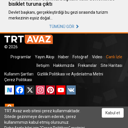
bisiklet turuna çıktı
Devlet başkanı, gerçekleştirdiği bu gezi sırasında turizm
merkezinin eşsiz doğal…
TÜMÜNÜ GÖR
© 2026
Programlar
Yayın Akışı
Haber
Fotoğraf
Video
Canlı İzle
İletişim
Hakkımızda
Frekanslar
Site Haritası
Kullanım Şartları
Gizlilik Politikası ve Aydınlatma Metni
Çerez Politikası
Facebook
X
Instagram
Pinterest
YouTube
VK
Odnoklassniki
TRT Avaz web sitesi çerez kullanmaktadır.
Kabul et
Sitede gezinmeye devam ederek, çerez
kullanımımızı kabul etmiş olursunuz.
Daha fazla bilgi için "
Çerez Politikası
" metnini