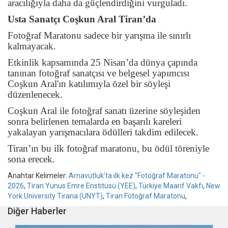
aracılığıyla daha da güçlendirdiğini vurguladı.
Usta Sanatçı Coşkun Aral Tiran’da
Fotoğraf Maratonu sadece bir yarışma ile sınırlı
kalmayacak.
Etkinlik kapsamında 25 Nisan’da dünya çapında
tanınan fotoğraf sanatçısı ve belgesel yapımcısı
Coşkun Aral'ın katılımıyla özel bir söyleşi
düzenlenecek.
Coşkun Aral ile fotoğraf sanatı üzerine söyleşiden
sonra belirlenen temalarda en başarılı kareleri
yakalayan yarışmacılara ödülleri takdim edilecek.
Tiran’ın bu ilk fotoğraf maratonu, bu ödül töreniyle
sona erecek.
Anahtar Kelimeler:
Arnavutluk’ta ilk kez "Fotoğraf Maratonu" -
2026
,
Tiran Yunus Emre Enstitüsü (YEE)
,
Türkiye Maarif Vakfı
,
New
York University Tirana (UNYT)
,
Tiran Fotoğraf Maratonu
,
Diğer Haberler