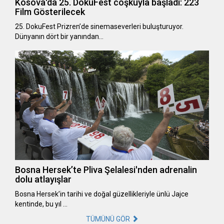
Kosova'da 25. DokuFest coşkuyla başladı: 223
Film Gösterilecek
25. DokuFest Prizren’de sinemaseverleri buluşturuyor.
Dünyanın dört bir yanından…
Bosna Hersek’te Pliva Şelalesi'nden adrenalin
dolu atlayışlar
Bosna Hersek’in tarihi ve doğal güzellikleriyle ünlü Jajce
kentinde, bu yıl …
TÜMÜNÜ GÖR