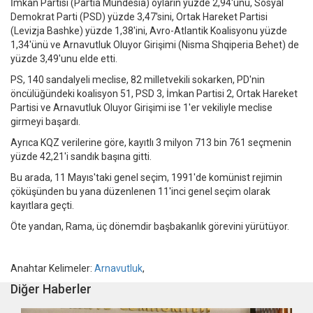
İmkan Partisi (Partia Mundesia) oyların yüzde 2,94'ünü, Sosyal
Demokrat Parti (PSD) yüzde 3,47'sini, Ortak Hareket Partisi
(Levizja Bashke) yüzde 1,38'ini, Avro-Atlantik Koalisyonu yüzde
1,34'ünü ve Arnavutluk Oluyor Girişimi (Nisma Shqiperia Behet) de
yüzde 3,49'unu elde etti.
PS, 140 sandalyeli meclise, 82 milletvekili sokarken, PD'nin
öncülüğündeki koalisyon 51, PSD 3, İmkan Partisi 2, Ortak Hareket
Partisi ve Arnavutluk Oluyor Girişimi ise 1'er vekiliyle meclise
girmeyi başardı.
Ayrıca KQZ verilerine göre, kayıtlı 3 milyon 713 bin 761 seçmenin
yüzde 42,21'i sandık başına gitti.
Bu arada, 11 Mayıs'taki genel seçim, 1991'de komünist rejimin
çöküşünden bu yana düzenlenen 11'inci genel seçim olarak
kayıtlara geçti.
Öte yandan, Rama, üç dönemdir başbakanlık görevini yürütüyor.
Anahtar Kelimeler:
Arnavutluk
,
Diğer Haberler