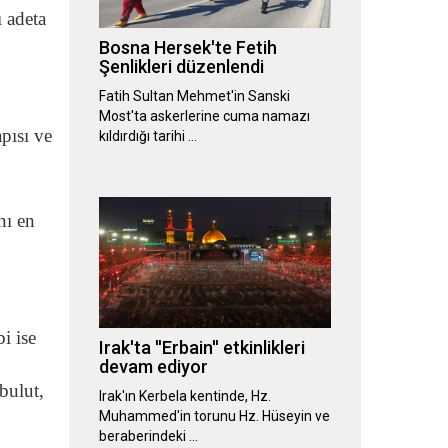
 adeta
Bosna Hersek'te Fetih
Şenlikleri düzenlendi
Fatih Sultan Mehmet'in Sanski
Most'ta askerlerine cuma namazı
pısı ve
kıldırdığı tarihi …
nı en
i ise
Irak'ta ''Erbain'' etkinlikleri
devam ediyor
bulut,
Irak'ın Kerbela kentinde, Hz.
Muhammed'in torunu Hz. Hüseyin ve
beraberindeki …