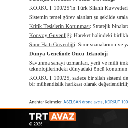
KORKUT 100/25’in Türk Silahlı Kuvvetleri en
Sistemin temel görev alanları şu şekilde sıral
Kritik Tesislerin Korunması
:
Stratejik binalar
Konvoy Güvenliği
:
Hareket halindeki birlikl
Sınır Hattı Güvenliği
:
Sınır sızmalarının ve ya
Dünya Genelinde Öncü Teknoloji
Savunma sanayi uzmanları, yerli ve milli imka
teknolojilerindeki dünyadaki öncü konumunu 
KORKUT 100/25, sadece bir silah sistemi değ
bir mühendislik harikası olarak değerlendirili
Anahtar Kelimeler:
ASELSAN drone avcısı
,
KORKUT 100/
© 2026