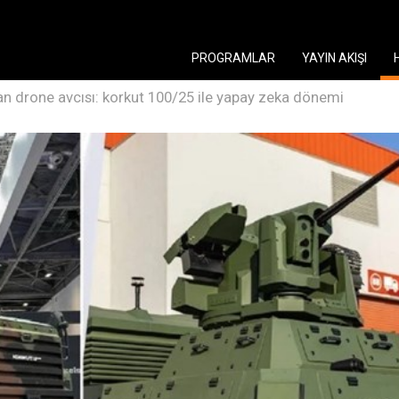
PROGRAMLAR
YAYIN AKIŞI
an drone avcısı: korkut 100/25 ile yapay zeka dönemi