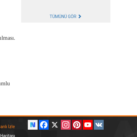
TÜMÜNÜ GÖR
ulması.
yumlu
Facebook
X
Instagram
Pinterest
YouTube
VK
anlı İzle
 Haritası