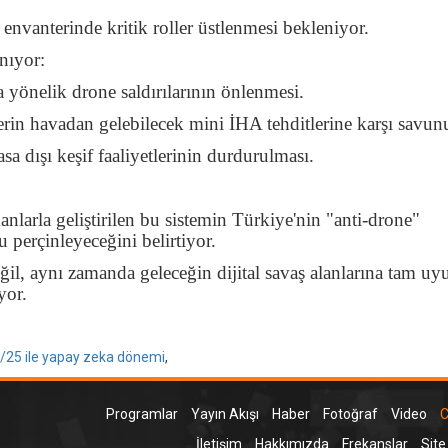
vanterinde kritik roller üstlenmesi bekleniyor.
anıyor:
a yönelik drone saldırılarının önlenmesi.
erin havadan gelebilecek mini İHA tehditlerine karşı savun
sa dışı keşif faaliyetlerinin durdurulması.
nlarla geliştirilen bu sistemin Türkiye'nin "anti-drone"
perçinleyeceğini belirtiyor.
il, aynı zamanda geleceğin dijital savaş alanlarına tam u
yor.
25 ile yapay zeka dönemi
,
Programlar
Yayın Akışı
Haber
Fotoğraf
Video
C
İletişim
Hakkımızda
Frekanslar
Site