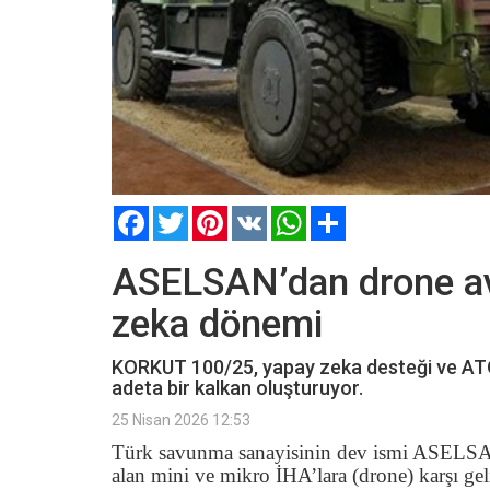
Facebook
Twitter
Pinterest
VK
WhatsApp
Paylaş
ASELSAN’dan drone av
zeka dönemi
KORKUT 100/25, yapay zeka desteği ve ATOM
adeta bir kalkan oluşturuyor.
25 Nisan 2026 12:53
Türk savunma sanayisinin dev ismi ASELSAN,
alan mini ve mikro İHA’lara (drone) karşı geli