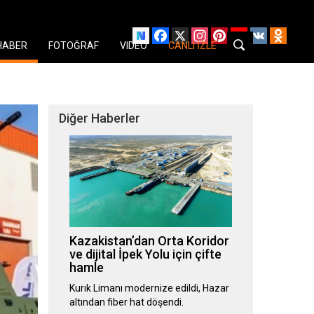
Facebook
X
Instagram
Pinterest
YouTube
VK
Odnok
HABER
FOTOĞRAF
VIDEO
CANLI İZLE
Diğer Haberler
Kazakistan’dan Orta Koridor
ve dijital İpek Yolu için çifte
hamle
Kurık Limanı modernize edildi, Hazar
altından fiber hat döşendi.