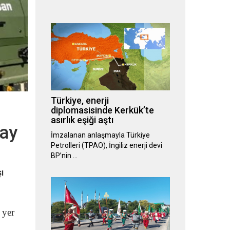
Türkiye, enerji
diplomasisinde Kerkük’te
asırlık eşiği aştı
pay
İmzalanan anlaşmayla Türkiye
Petrolleri (TPAO), İngiliz enerji devi
BP’nin …
ı
 yer