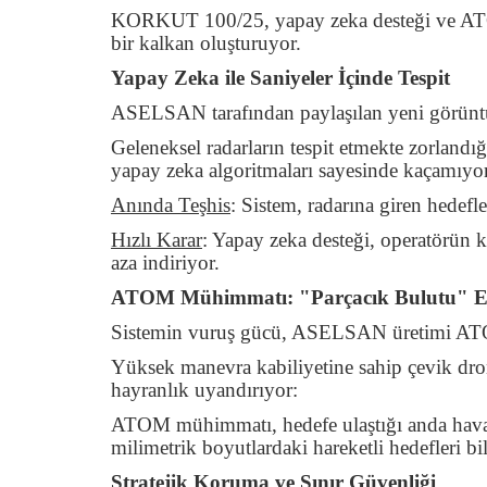
KORKUT 100/25
, yapay zeka desteği ve AT
bir kalkan oluşturuyor.
Yapay Zeka ile Saniyeler İçinde Tespit
ASELSAN tarafından paylaşılan yeni görüntüle
Geleneksel radarların tespit etmekte zorland
yapay zeka algoritmaları sayesinde kaçamıyo
Anında Teşhis
:
Sistem, radarına giren hedefler
Hızlı Karar
:
Yapay zeka desteği, operatörün ka
aza indiriyor.
ATOM Mühimmatı: "Parçacık Bulutu" Et
Sistemin vuruş gücü, ASELSAN üretimi ATO
Yüksek manevra kabiliyetine sahip çevik dronl
hayranlık uyandırıyor:
ATOM mühimmatı, hedefe ulaştığı anda havada
milimetrik boyutlardaki hareketli hedefleri bil
Stratejik Koruma ve Sınır Güvenliği