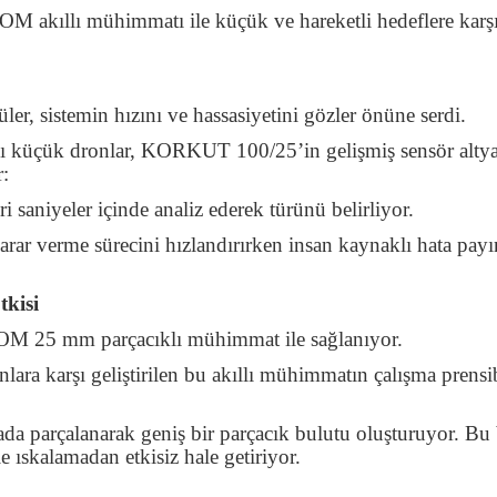
OM akıllı mühimmatı ile küçük ve hareketli hedeflere karşı
r, sistemin hızını ve hassasiyetini gözler önüne serdi.
ığı küçük dronlar, KORKUT 100/25’in gelişmiş sensör altya
r:
i saniyeler içinde analiz ederek türünü belirliyor.
rar verme sürecini hızlandırırken insan kaynaklı hata payı
kisi
M 25 mm parçacıklı mühimmat ile sağlanıyor.
ara karşı geliştirilen bu akıllı mühimmatın çalışma prensib
 parçalanarak geniş bir parçacık bulutu oluşturuyor. Bu 
e ıskalamadan etkisiz hale getiriyor.