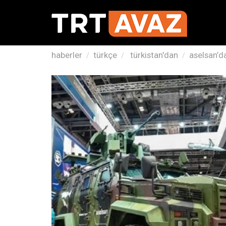
haberler
türkçe
türkistan'dan
aselsan’d