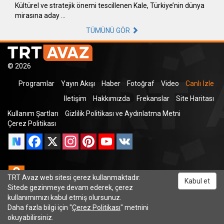
Kültürel ve stratejik önemi tescillenen Kale, Türkiye’nin dünya
mirasına aday …
TÜMÜNÜ GÖR
© 2026
Programlar
Yayın Akışı
Haber
Fotoğraf
Video
Canlı İzle
İletişim
Hakkımızda
Frekanslar
Site Haritası
Kullanım Şartları
Gizlilik Politikası ve Aydınlatma Metni
Çerez Politikası
Facebook
X
Instagram
Pinterest
YouTube
VK
Odnoklassniki
TRT Avaz web sitesi çerez kullanmaktadır.
Kabul et
Sitede gezinmeye devam ederek, çerez
kullanımımızı kabul etmiş olursunuz.
Daha fazla bilgi için "
Çerez Politikası
" metnini
TRT Dinle
okuyabilirsiniz.