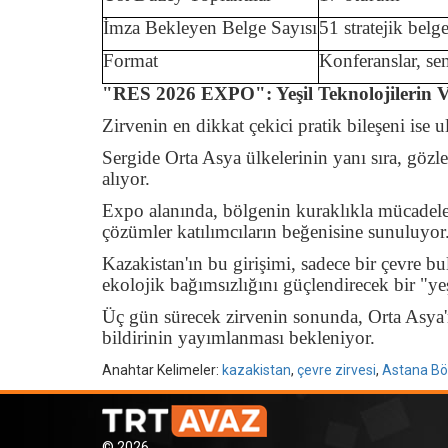
İmza Bekleyen Belge Sayısı
51 stratejik belg
Format
Konferanslar, se
"RES 2026 EXPO": Yeşil Teknolojilerin Vi
Zirvenin en dikkat çekici pratik bileşeni ise
Sergide Orta Asya ülkelerinin yanı sıra, göz
alıyor.
Expo alanında, bölgenin kuraklıkla mücadele
çözümler katılımcıların beğenisine sunuluyor
Kazakistan'ın bu girişimi, sadece bir çevre 
ekolojik bağımsızlığını güçlendirecek bir "ye
Üç gün sürecek zirvenin sonunda, Orta Asya'nı
bildirinin yayımlanması bekleniyor.
Anahtar Kelimeler:
kazakistan
,
çevre zirvesi
,
Astana Böl
© 2026