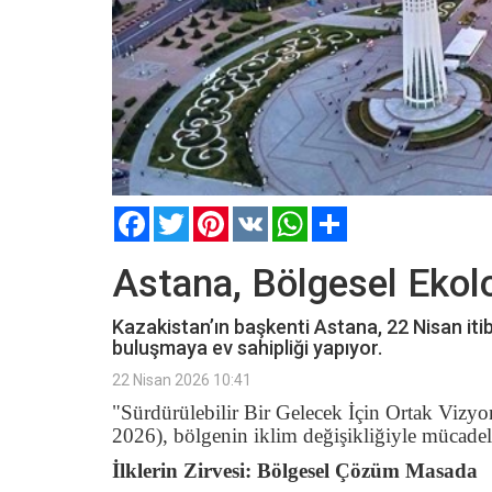
Facebook
Twitter
Pinterest
VK
WhatsApp
Paylaş
Astana, Bölgesel Ekolo
Kazakistan’ın başkenti Astana, 22 Nisan itiba
buluşmaya ev sahipliği yapıyor.
22 Nisan 2026 10:41
"Sürdürülebilir Bir Gelecek İçin Ortak Vizyo
2026), bölgenin iklim değişikliğiyle mücadel
İlklerin Zirvesi: Bölgesel Çözüm Masada