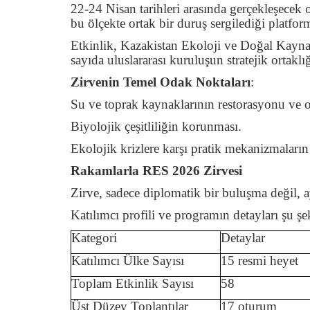
22-24 Nisan tarihleri arasında gerçekleşecek o
bu ölçekte ortak bir duruş sergilediği platform
Etkinlik, Kazakistan Ekoloji ve Doğal Kaynak
sayıda uluslararası kuruluşun stratejik ortakl
Zirvenin Temel Odak Noktaları
:
Su ve toprak kaynaklarının restorasyonu ve o
Biyolojik çeşitliliğin korunması.
Ekolojik krizlere karşı pratik mekanizmaların 
Rakamlarla RES 2026 Zirvesi
Zirve, sadece diplomatik bir buluşma değil,
Katılımcı profili ve programın detayları şu şe
Kategori
Detaylar
Katılımcı Ülke Sayısı
15 resmi heyet
Toplam Etkinlik Sayısı
58
Üst Düzey Toplantılar
17 oturum