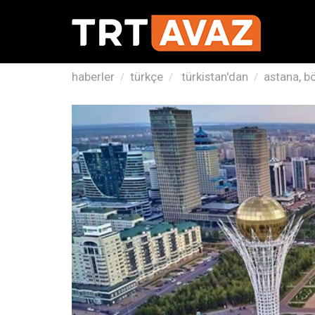
haberler
türkçe
türkistan'dan
astana, bö