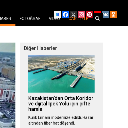
Facebook
X
Instagram
Pinterest
YouTube
VK
Odnok
HABER
FOTOĞRAF
VIDEO
CANLI İZLE
Diğer Haberler
Kazakistan’dan Orta Koridor
ve dijital İpek Yolu için çifte
hamle
Kurık Limanı modernize edildi, Hazar
altından fiber hat döşendi.