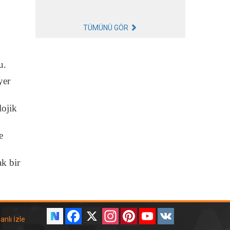
TÜMÜNÜ GÖR
u.
yer
lojik
e
ak bir
Facebook
X
Instagram
Pinterest
YouTube
VK
anlı İzle