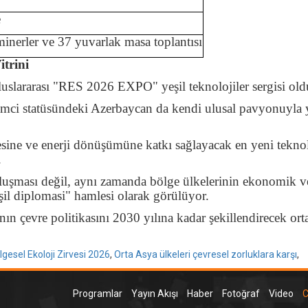
e
minerler ve 37 yuvarlak masa toplantısı
trini
 uluslararası "RES 2026 EXPO" yeşil teknolojiler sergisi old
lemci statüsündeki Azerbaycan da kendi ulusal pavyonuyla 
sine ve enerji dönüşümüne katkı sağlayacak en yeni tekno
.
buluşması değil, aynı zamanda bölge ülkelerinin ekonomik v
şil diplomasi" hamlesi olarak görülüyor.
n çevre politikasını 2030 yılına kadar şekillendirecek ort
gesel Ekoloji Zirvesi 2026
,
Orta Asya ülkeleri çevresel zorluklara karşı
,
Programlar
Yayın Akışı
Haber
Fotoğraf
Video
C