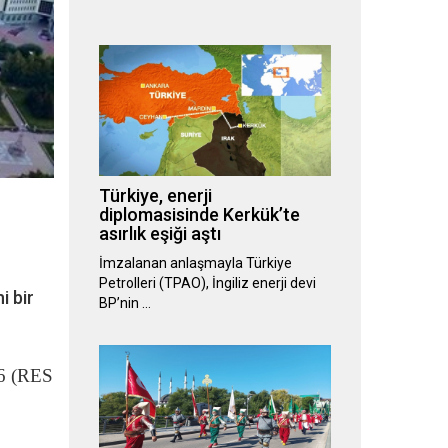
Türkiye, enerji
diplomasisinde Kerkük’te
asırlık eşiği aştı
İmzalanan anlaşmayla Türkiye
Petrolleri (TPAO), İngiliz enerji devi
i bir
BP’nin …
26 (RES