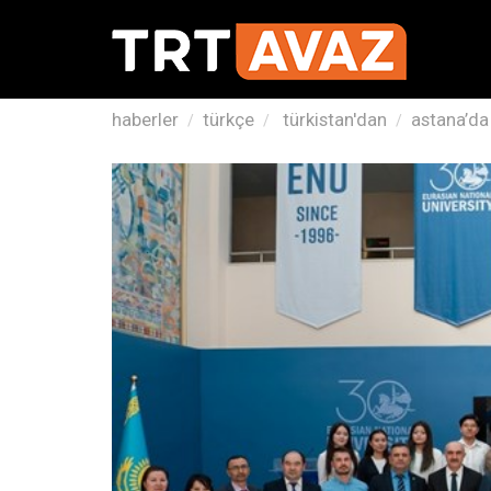
haberler
türkçe
türkistan'dan
astana’da