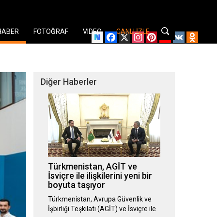
HABER
FOTOĞRAF
VIDEO
CANLI İZLE
Facebook
X
Instagram
Pinterest
YouTube
VK
Odnok
Diğer Haberler
Türkmenistan, AGİT ve
İsviçre ile ilişkilerini yeni bir
boyuta taşıyor
Türkmenistan, Avrupa Güvenlik ve
İşbirliği Teşkilatı (AGİT) ve İsviçre ile