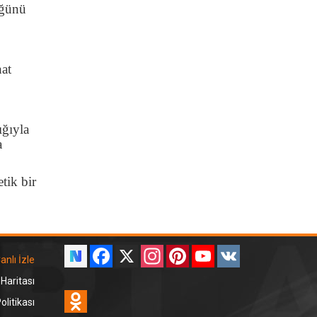
üğünü
hat
ığıyla
a
tik bir
Facebook
X
Instagram
Pinterest
YouTube
VK
anlı İzle
 Haritası
Odnoklassniki
litikası