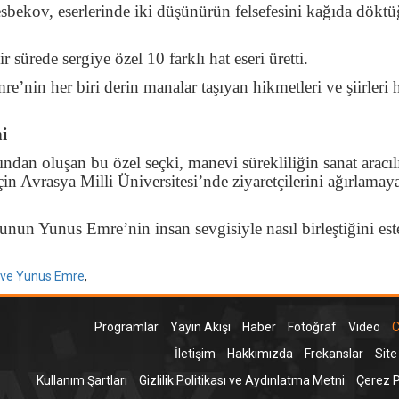
sbekov, eserlerinde iki düşünürün felsefesini kağıda dökt
r sürede sergiye özel 10 farklı hat eseri üretti.
’nin her biri derin manalar taşıyan hikmetleri ve şiirleri 
i
rından oluşan bu özel seçki, manevi sürekliliğin sanat aracıl
in Avrasya Milli Üniversitesi’nde ziyaretçilerini ağırlamay
lunun Yunus Emre’nin insan sevgisiyle nasıl birleştiğini este
i ve Yunus Emre
,
Programlar
Yayın Akışı
Haber
Fotoğraf
Video
C
İletişim
Hakkımızda
Frekanslar
Site
Kullanım Şartları
Gizlilik Politikası ve Aydınlatma Metni
Çerez Po