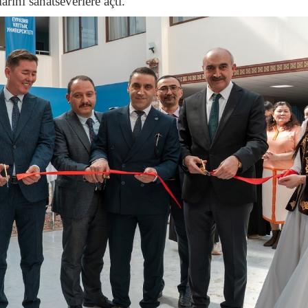
rını sanatseverlere açtı.