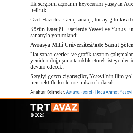
İlk sergisini açmanın heyecanını yaşayan Aue
belirtti:
Özel Hazırlık
:
Genç sanatçı, bir ay gibi kısa bi
Sözün Estetiği
:
Eserlerde Yesevi ve Yunus Emre
sanatıyla yorumlandı.
Avrasya Milli Üniversitesi’nde Sanat Şölen
Hat sanatı eserleri ve grafik tasarım çalışmala
yeniden doğuşuna tanıklık etmek isteyenler iç
devam edecek.
Sergiyi gezen ziyaretçiler, Yesevi’nin ilim yo
perspektifle keşfetme imkanı bulacak.
Anahtar Kelimeler:
Astana - sergi - Hoca Ahmet Yesev
© 2026