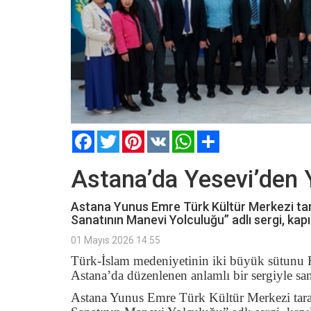
Facebook
Twitter
Pinterest
VK
WhatsApp
Paylaş
Astana’da Yesevi’den 
Astana Yunus Emre Türk Kültür Merkezi tar
Sanatının Manevi Yolculuğu” adlı sergi, kapı
01 Mayıs 2026 14:55
Türk-İslam medeniyetinin iki büyük sütunu 
Astana’da düzenlenen anlamlı bir sergiyle san
Astana Yunus Emre Türk Kültür Merkezi tara