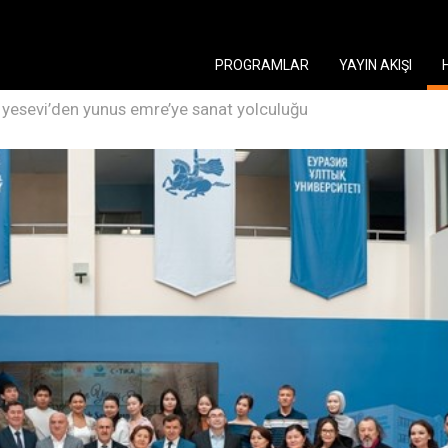
PROGRAMLAR
YAYIN AKIŞI
 yesevi’den yunus emre’ye sanat yolculuğu