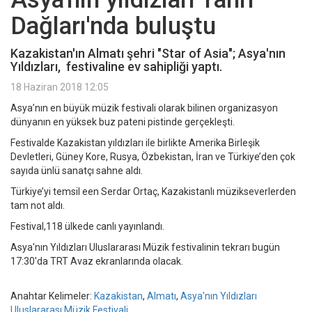
Dağları'nda buluştu
Kazakistan'ın Almatı şehri "Star of Asia"; Asya'nın
Yıldızları, festivaline ev sahipliği yaptı.
18 Haziran 2018 12:05
Asya’nın en büyük müzik festivali olarak bilinen organizasyon
dünyanın en yüksek buz pateni pistinde gerçekleşti.
Festivalde Kazakistan yıldızları ile birlikte Amerika Birleşik
Devletleri, Güney Kore, Rusya, Özbekistan, İran ve Türkiye’den çok
sayıda ünlü sanatçı sahne aldı.
Türkiye’yi temsil een Serdar Ortaç, Kazakistanlı müzikseverlerden
tam not aldı.
Festival,118 ülkede canlı yayınlandı.
Asya'nın Yıldızları Uluslararası Müzik festivalinin tekrarı bugün
17:30'da TRT Avaz ekranlarında olacak.
Anahtar Kelimeler:
Kazakistan
,
Almatı
,
Asya'nın Yıldızları
Uluslararası Müzik Festivali
,