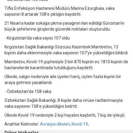
Tiflis Enfeksiyon Hastanesi Müdürü Marina Ezurgbaia, vaka
sayısının 8 artarak 108'e çıktığını kaydetti.
21 Nisan'a kadar sokağa çıkma yasağının ilan edildiği Gürcistan'ın
büyük şehirlerine girişlerde güvenlik noktaları oluşturuldu.
- Kırgızistan'da vaka sayısı 107 oldu
Kırgızistan Sağlık Bakanlığı Sözcüsü Kasımbek Mambetov, 13
kişinin daha eklenmesiyle vaka sayısının 107'ye yükseldiğini bildirdi.
Mambetov, Kovid-19 şüphesiyle 3 bin 870 kişinin ev, 1810 kişinin de
hastanelerde karantinada tutulduğunu kaydetti.
Ülkede, salgın nedeniyle aile üyeleri hariç, üçten fazla kişinin bir
araya gelmesi yasaklandı.
- Özbekistan'da 158 vaka
Özbekistan Sağlık Bakanlığı, 8 kişide daha virüse rastlanmasıyla
vaka sayısının 158'e yükseldiğini belirtti.
Ülkede Kovid-19 nedeniyle 2 kişi hayatını kaybetti, 7 kişi de iyileşti.
Anahtar Kelimeler:
Avrasya ülkeleri
,
Kovid-19
,
Diğer Haberler