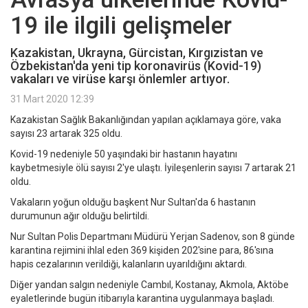
19 ile ilgili gelişmeler
Kazakistan, Ukrayna, Gürcistan, Kırgızistan ve
Özbekistan'da yeni tip koronavirüs (Kovid-19)
vakaları ve virüse karşı önlemler artıyor.
31 Mart 2020 12:39
Kazakistan Sağlık Bakanlığından yapılan açıklamaya göre, vaka
sayısı 23 artarak 325 oldu.
Kovid-19 nedeniyle 50 yaşındaki bir hastanın hayatını
kaybetmesiyle ölü sayısı 2'ye ulaştı. İyileşenlerin sayısı 7 artarak 21
oldu.
Vakaların yoğun olduğu başkent Nur Sultan'da 6 hastanın
durumunun ağır olduğu belirtildi.
Nur Sultan Polis Departmanı Müdürü Yerjan Sadenov, son 8 günde
karantina rejimini ihlal eden 369 kişiden 202'sine para, 86'sına
hapis cezalarının verildiği, kalanların uyarıldığını aktardı.
Diğer yandan salgın nedeniyle Cambıl, Kostanay, Akmola, Aktöbe
eyaletlerinde bugün itibarıyla karantina uygulanmaya başladı.