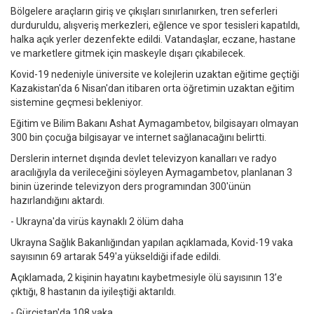
Bölgelere araçların giriş ve çıkışları sınırlanırken, tren seferleri
durduruldu, alışveriş merkezleri, eğlence ve spor tesisleri kapatıldı,
halka açık yerler dezenfekte edildi. Vatandaşlar, eczane, hastane
ve marketlere gitmek için maskeyle dışarı çıkabilecek.
Kovid-19 nedeniyle üniversite ve kolejlerin uzaktan eğitime geçtiği
Kazakistan'da 6 Nisan'dan itibaren orta öğretimin uzaktan eğitim
sistemine geçmesi bekleniyor.
Eğitim ve Bilim Bakanı Ashat Aymagambetov, bilgisayarı olmayan
300 bin çocuğa bilgisayar ve internet sağlanacağını belirtti.
Derslerin internet dışında devlet televizyon kanalları ve radyo
aracılığıyla da verileceğini söyleyen Aymagambetov, planlanan 3
binin üzerinde televizyon ders programından 300'ünün
hazırlandığını aktardı.
- Ukrayna'da virüs kaynaklı 2 ölüm daha
Ukrayna Sağlık Bakanlığından yapılan açıklamada, Kovid-19 vaka
sayısının 69 artarak 549'a yükseldiği ifade edildi.
Açıklamada, 2 kişinin hayatını kaybetmesiyle ölü sayısının 13’e
çıktığı, 8 hastanın da iyileştiği aktarıldı.
- Gürcistan'da 108 vaka